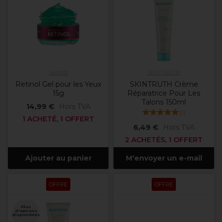
Retinol
SKINTRUTH
Retinol Gel pour les Yeux
SKINTRUTH Crème
15g
Réparatrice Pour Les
Talons 150ml
14,99 €
Hors TVA
(
1
)
1 ACHETÉ, 1 OFFERT
6,49 €
Hors TVA
2 ACHETÉS, 1 OFFERT
Ajouter au panier
M'envoyer un e-mail
OFFRE
OFFRE
Plus
d'options
disponibles