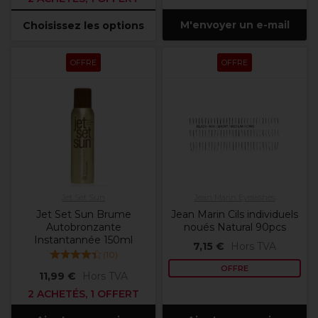
M'envoyer un e-mail
Choisissez les options
OFFRE
OFFRE
Jet Set Sun
Jean Marin Eyelashes
Jet Set Sun Brume
Jean Marin Cils individuels
Autobronzante
noués Natural 90pcs
Instantannée 150ml
7,15 €
Hors TVA
(
10
)
OFFRE
11,99 €
Hors TVA
2 ACHETÉS, 1 OFFERT