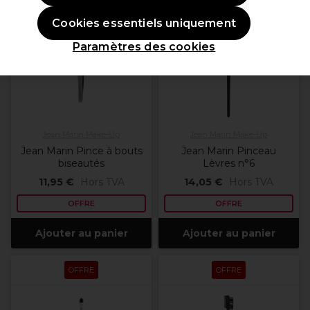
OFFRE
OFFRE
Cookies essentiels uniquement
Paramètres des cookies
Jean Marin Make-Up
Jean Marin Make-Up
Jean Marin Pince à bouts
Jean Marin Pinceau
biseautés
Lèvres n°6
11,95 €
Hors TVA
14,05 €
Hors TVA
OFFRE
OFFRE
Ajouter au panier
Ajouter au panier
OFFRE
OFFRE