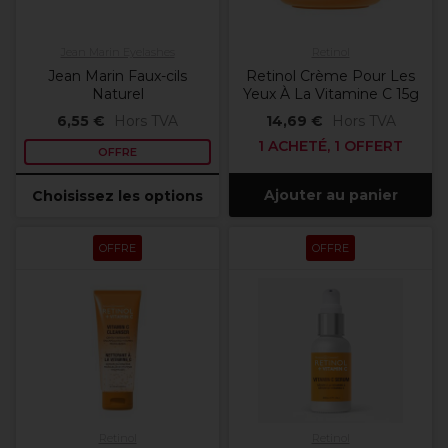
Jean Marin Eyelashes
Retinol
Jean Marin Faux-cils
Retinol Crème Pour Les
Naturel
Yeux À La Vitamine C 15g
6,55 €
Hors TVA
14,69 €
Hors TVA
1 ACHETÉ, 1 OFFERT
OFFRE
Ajouter au panier
Choisissez les options
OFFRE
OFFRE
Retinol
Retinol