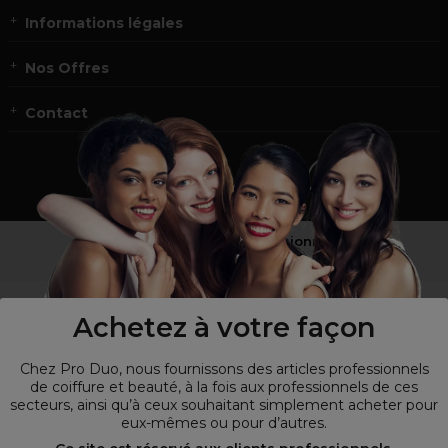
Informations légales
Nos Offres
Contact
Vous n’êtes pas un professionnel ?
Visitez notre site pour
les particuliers
!
Achetez à votre façon
Chez Pro Duo, nous fournissons des articles professionnels
de coiffure et beauté, à la fois aux professionnels de ces
secteurs, ainsi qu’à ceux souhaitant simplement acheter pour
eux-mêmes ou pour d’autres.