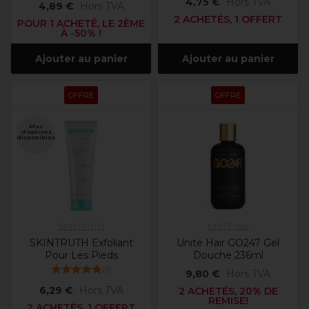
4,75 €
Hors TVA
4,89 €
Hors TVA
2 ACHETÉS, 1 OFFERT
POUR 1 ACHETÉ, LE 2ÈME
À -50% !
Ajouter au panier
Ajouter au panier
OFFRE
OFFRE
Plus
d'options
disponibles
SKINTRUTH
UNITE Hair
SKINTRUTH Exfoliant
Unite Hair GO247 Gel
Pour Les Pieds
Douche 236ml
(
1
)
9,80 €
Hors TVA
6,29 €
Hors TVA
2 ACHETÉS, 20% DE
REMISE!
2 ACHETÉS, 1 OFFERT