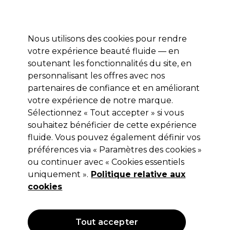
Profitez de 10 % de remise* sur votre première commande pro duo. Avec le code:
PRO10
Nous utilisons des cookies pour rendre
Se connecter
votre expérience beauté fluide — en
soutenant les fonctionnalités du site, en
Marques
Bons plans
Coiffure
Electro et Matériel
Equipem
personnalisant les offres avec nos
Livraison et délais
partenaires de confiance et en améliorant
lire la suite
votre expérience de notre marque.
Offres beauté
Beauté
Offres Beauté
Sélectionnez « Tout accepter » si vous
souhaitez bénéficier de cette expérience
Offres beauté
fluide. Vous pouvez également définir vos
préférences via « Paramètres des cookies »
ou continuer avec « Cookies essentiels
uniquement ».
Politique relative aux
Filters
cookies
Trier par:
Pertinence
Tout accepter