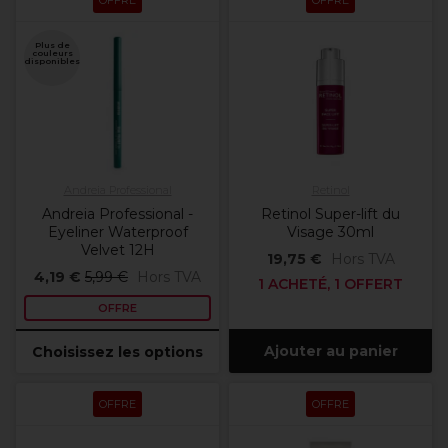
OFFRE
OFFRE
Plus de
couleurs
disponibles
Andreia Professional
Retinol
Andreia Professional -
Retinol Super-lift du
Eyeliner Waterproof
Visage 30ml
Velvet 12H
19,75 €
Hors TVA
4,19 €
5,99 €
Hors TVA
1 ACHETÉ, 1 OFFERT
OFFRE
Ajouter au panier
Choisissez les options
OFFRE
OFFRE