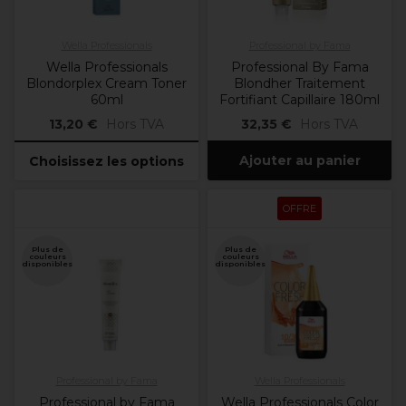
Wella Professionals
Professional by Fama
Wella Professionals
Professional By Fama
Blondorplex Cream Toner
Blondher Traitement
60ml
Fortifiant Capillaire 180ml
13,20 €
Hors TVA
32,35 €
Hors TVA
Ajouter au panier
Choisissez les options
OFFRE
Plus de
Plus de
couleurs
couleurs
disponibles
disponibles
Professional by Fama
Wella Professionals
Professional by Fama
Wella Professionals Color