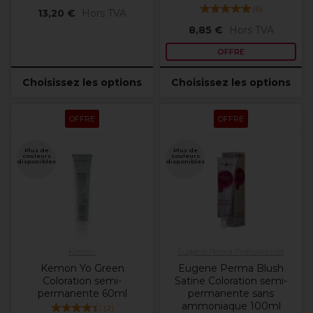
(
6
)
13,20 €
Hors TVA
8,85 €
Hors TVA
OFFRE
Choisissez les options
Choisissez les options
OFFRE
OFFRE
Plus de
Plus de
couleurs
couleurs
disponibles
disponibles
Kemon
Eugène Perma Professionnel
Kemon Yo Green
Eugene Perma Blush
Coloration semi-
Satine Coloration semi-
permanente 60ml
permanente sans
ammoniaque 100ml
(
2
)