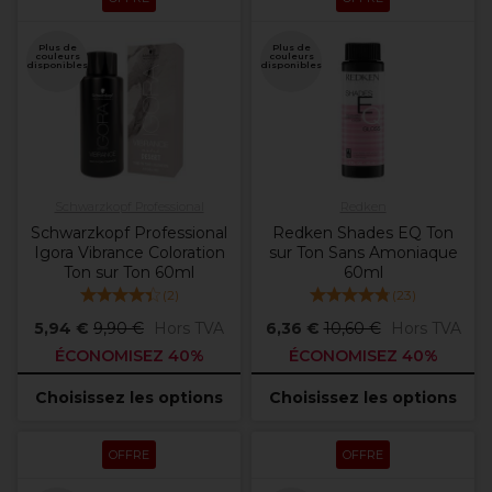
Plus de
Plus de
couleurs
couleurs
disponibles
disponibles
Schwarzkopf Professional
Redken
Schwarzkopf Professional
Redken Shades EQ Ton
Igora Vibrance Coloration
sur Ton Sans Amoniaque
Ton sur Ton 60ml
60ml
(
2
)
(
23
)
5,94 €
9,90 €
Hors TVA
6,36 €
10,60 €
Hors TVA
ÉCONOMISEZ 40%
ÉCONOMISEZ 40%
Choisissez les options
Choisissez les options
OFFRE
OFFRE