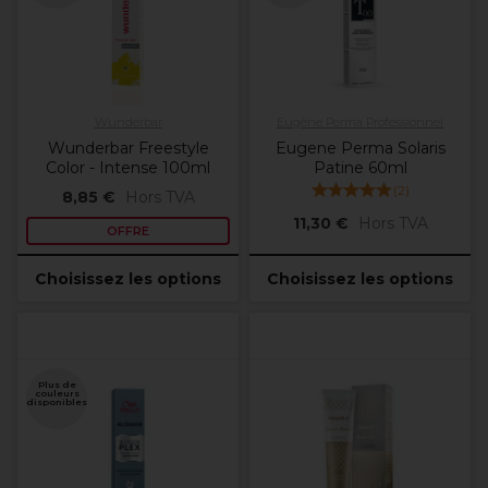
Wunderbar
Eugène Perma Professionnel
Wunderbar Freestyle
Eugene Perma Solaris
Color - Intense 100ml
Patine 60ml
(
2
)
8,85 €
Hors TVA
11,30 €
Hors TVA
OFFRE
Choisissez les options
Choisissez les options
Plus de
couleurs
disponibles