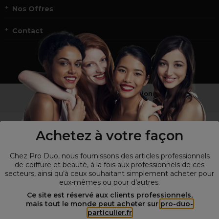
Nos Offres
Contact
Vous n’êtes pas un professionnel ?
Visitez notre site pour
les particuliers
!
Achetez à votre façon
Chez Pro Duo, nous fournissons des articles professionnels
de coiffure et beauté, à la fois aux professionnels de ces
secteurs, ainsi qu’à ceux souhaitant simplement acheter pour
eux-mêmes ou pour d’autres.
Ce site est réservé aux clients professionnels,
mais tout le monde peut acheter sur
pro-duo-
particulier.fr
© Tous droits réservés © Pro-Duo
2026