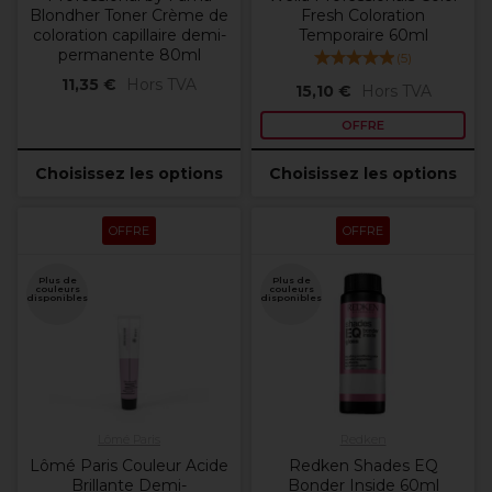
Blondher Toner Crème de
Fresh Coloration
coloration capillaire demi-
Temporaire 60ml
permanente 80ml
(
5
)
11,35 €
Hors TVA
15,10 €
Hors TVA
OFFRE
Choisissez les options
Choisissez les options
OFFRE
OFFRE
Plus de
Plus de
couleurs
couleurs
disponibles
disponibles
Lômé Paris
Redken
Lômé Paris Couleur Acide
Redken Shades EQ
Brillante Demi-
Bonder Inside 60ml