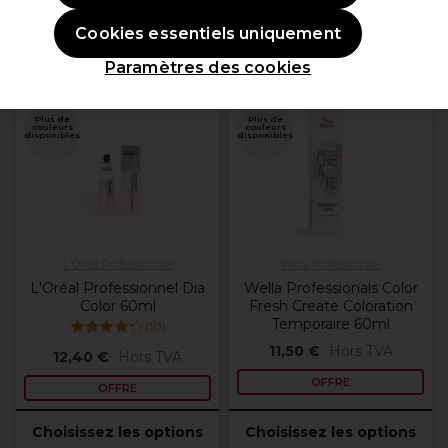
Neutralisants Violets: Supprimer les reflets jaunes.
Trier par:
Pertinence
Cookies essentiels uniquement
Neutralisants Bleus: Supprimer les reflets oranges.
Neutralisants Argent: Supprimer les reflets cuivre et jaunes.
Paramètres des cookies
Soins repigmentants: Raviver la couleur.
OFFRE
OFFRE
Plus de
Plus de
couleurs
couleurs
disponibles
disponibles
L'Oréal Professionnel
Wella Professionals
L'Oréal Professionnel Dia
Wella Professionals Color
Color 60ml
Fresh Create Coloration
Temporaire 60ml
(
10
)
11,50 €
Hors TVA
12,40 €
Hors TVA
OFFRE
OFFRE
Choisissez les options
Choisissez les options