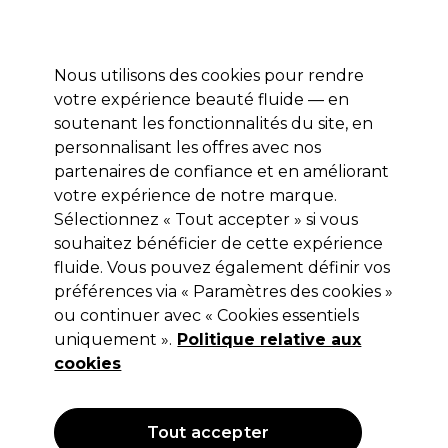
Profitez de 10 % de remise* sur votre première commande pro duo. Avec le code:
PRO10
Nous utilisons des cookies pour rendre
Se connecter
votre expérience beauté fluide — en
soutenant les fonctionnalités du site, en
Marques
Bons plans
Coiffure
Electro et Matériel
Equipem
personnalisant les offres avec nos
Livraison et délais
partenaires de confiance et en améliorant
lire la suite
votre expérience de notre marque.
Neutralisants
Coiffure
Coloration
Sélectionnez « Tout accepter » si vous
souhaitez bénéficier de cette expérience
Neutralisants
fluide. Vous pouvez également définir vos
préférences via « Paramètres des cookies »
ou continuer avec « Cookies essentiels
Vous souhaitez neutraliser les tons jaunes ou oranges
uniquement ».
Politique relative aux
indésirables de vos clients ou raviver leur couleur en un
cookies
instant ? Voici notre gamme complète de shampoings et
Lire la suite
masques aux effets neutralisants et déjaunisseurs (bleus,
violets,…) ainsi que notre assortiment de soins
repigmentants.
Filters
Tout accepter
Résultats attendus selon votre couleur de cheveux -