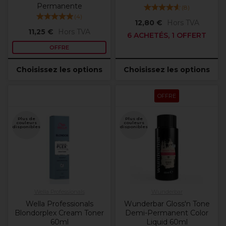
Permanente
(
8
)
(
4
)
12,80 €
Hors TVA
11,25 €
Hors TVA
6 ACHETÉS, 1 OFFERT
OFFRE
Choisissez les options
Choisissez les options
OFFRE
Plus de
Plus de
couleurs
couleurs
disponibles
disponibles
Wella Professionals
Wunderbar
Wella Professionals
Wunderbar Gloss'n Tone
Blondorplex Cream Toner
Demi-Permanent Color
60ml
Liquid 60ml