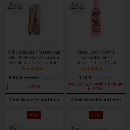
Plus de
Plus de
couleurs
couleurs
disponibles
disponibles
Schwarzkopf Professional
Crazy Color
Schwarzkopf Professional
Crazy Color Crème
Blond Me Pastel- Crème
colorante semi-
Blondeur à Nuancer 60ml
permanente 100ml
(
1
)
(
32
)
8,22 €
13,70 €
Hors TVA
7,15 €
Hors TVA
POUR 1 ACHETÉ, LE 2ÈME
OFFRE
À -50% !
Choisissez les options
Choisissez les options
OFFRE
OFFRE
Plus de
Plus de