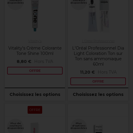
couleurs
couleurs
disponibles
disponibles
Vitality's
L'Oréal Professionnel
Vitality's Crème Colorante
L'Oréal Professionnel Dia
Tone Shine 100ml
Light Coloration Ton sur
Ton sans ammoniaque
8,80 €
Hors TVA
60ml
OFFRE
11,20 €
Hors TVA
OFFRE
Choisissez les options
Choisissez les options
OFFRE
Plus de
Plus
couleurs
d'options
disponibles
disponibles