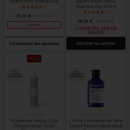
Nutri-Enrich Shampoing
Expert Metal Detox
Shampooing 300ml
(
1
)
(
5
)
25,15 €
Hors TVA
18,10 €
Hors TVA
OFFRE
2 ACHETÉS, 20% DE
REMISE!
Ajouter au panier
Choisissez les options
OFFRE
Plus
Plus
d'options
d'options
disponibles
disponibles
Wunderbar
L'Oréal Professionnel
Wunderbar Vegan Color
L'Oréal Professionnel Série
Protect Sheer Silver
Expert Keratin Alpha Sleek