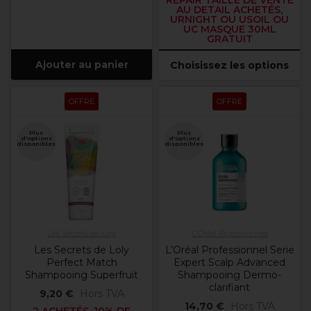
REPAIR TAILLE DE VENTE
AU DETAIL ACHETÉS,
URNIGHT OU USOIL OU
UC MASQUE 30ML
GRATUIT
Ajouter au panier
Choisissez les options
OFFRE
OFFRE
Plus
Plus
d'options
d'options
disponibles
disponibles
Les Secrets de Loly
L'Oréal Professionnel
Les Secrets de Loly
L’Oréal Professionnel Serie
Perfect Match
Expert Scalp Advanced
Shampooing Superfruit
Shampooing Dermo-
clarifiant
9,20 €
Hors TVA
14,70 €
Hors TVA