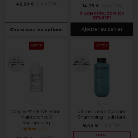
42,20 €
Hors TVA
14,35 €
Hors TVA
2 ACHETÉS, 20% DE
REMISE!
Ajouter au panier
Choisissez les options
OFFRE
OFFRE
Plus
Plus
d'options
d'options
disponibles
disponibles
Olaplex
Osmo
OlaplexN°.4FINE Bond
Osmo Deep Moisture
Maintenance®
Shampoing Hydratant
Shampooing
8,45 €
Hors TVA
(
1
)
OFFRE