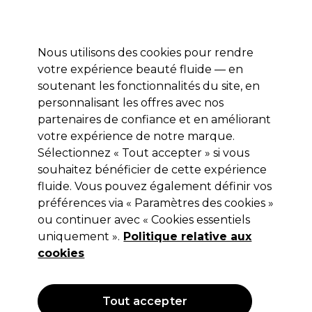
Profitez de 10 % de remise* sur votre première commande pro duo. Avec le code:
PRO10
Nous utilisons des cookies pour rendre
Se connecter
votre expérience beauté fluide — en
soutenant les fonctionnalités du site, en
Marques
Bons plans
Coiffure
Electro et Matériel
Equipem
personnalisant les offres avec nos
partenaires de confiance et en améliorant
votre expérience de notre marque.
Shampooing
Coiffure
Soins Capillaires
Sélectionnez « Tout accepter » si vous
souhaitez bénéficier de cette expérience
Shampooing
fluide. Vous pouvez également définir vos
préférences via « Paramètres des cookies »
Notre gamme de mousses et de sprays capillaires offre une
ou continuer avec « Cookies essentiels
vaste palette de soins professionnels qui sublimeront les
uniquement ».
Politique relative aux
cheveux de vos client(e)s. Découvrez notre sélection de
Lire la suite
cookies
sprays protecteurs contre la chaleur, hydratants,
volumateurs ou tonifiants. Nous disposons d’un large
éventail de marques, comprenant
les shampooings
Filters
Redken
et
les produits OLAPLEX
et bien d’autres encore.
Tout accepter