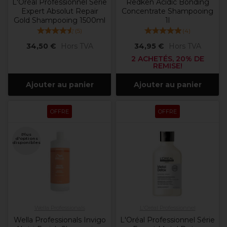
L'Oréal Professionnel Série
Redken Acidic Bonding
Expert Absolut Repair
Concentrate Shampooing
Gold Shampooing 1500ml
1l
(
5
)
(
4
)
34,50 €
Hors TVA
34,95 €
Hors TVA
2 ACHETÉS, 20% DE
REMISE!
Ajouter au panier
Ajouter au panier
OFFRE
OFFRE
Plus
d'options
disponibles
Wella Professionals
L'Oréal Professionnel
Wella Professionals Invigo
L'Oréal Professionnel Série