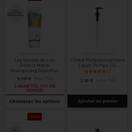
Plus
d'options
disponibles
Les Secrets de Loly
L'Oréal Professionnel
Les Secrets de Loly
L'Oréal Professionnel Série
Perfect Match
Expert Pompe 1.5L
Shampooing Superfruit
(
3
)
9,20 €
Hors TVA
2,10 €
Hors TVA
2 ACHETÉS, 10% DE
REMISE!
Ajouter au panier
Choisissez les options
OFFRE
Plus