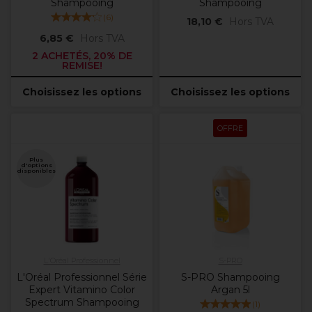
Shampooing
Shampooing
(
6
)
18,10 €
Hors TVA
6,85 €
Hors TVA
2 ACHETÉS, 20% DE
REMISE!
Choisissez les options
Choisissez les options
OFFRE
Plus
d'options
disponibles
L'Oréal Professionnel
S-PRO
L'Oréal Professionnel Série
S-PRO Shampooing
Expert Vitamino Color
Argan 5l
Spectrum Shampooing
(
1
)