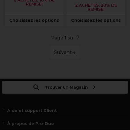
2 ACHETÉS, 10% DE
REMISE!
2 ACHETÉS, 20% DE
REMISE!
Choisissez les options
Choisissez les options
Page
1
sur 7
Suivant
Trouver un Magasin
Aide et support Client
À propos de Pro-Duo