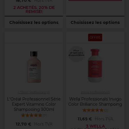
18,70 €
Hors TVA
2 ACHETÉS, 20% DE
REMISE!
Choisissez les options
Choisissez les options
OFFRE
Plus
d'options
disponibles
L'Oréal Professionnel
Wella Professionals
L'Oréal Professionnel Série
Wella Professionals Invigo
Expert Vitamino Color
Color Brilliance Shampoing
Shampooing 300ml
(
2
)
(
7
)
11,65 €
Hors TVA
12,70 €
Hors TVA
3 WELLA