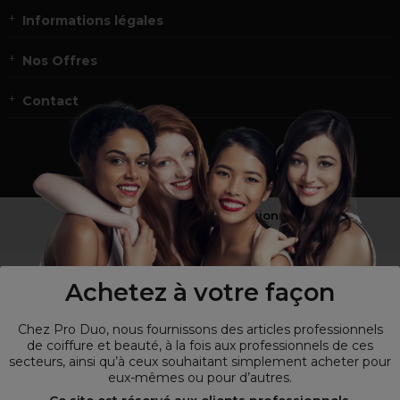
Informations légales
Nos Offres
Contact
Vous n’êtes pas un professionnel ?
Visitez notre site pour
les particuliers
!
Achetez à votre façon
Chez Pro Duo, nous fournissons des articles professionnels
de coiffure et beauté, à la fois aux professionnels de ces
secteurs, ainsi qu’à ceux souhaitant simplement acheter pour
eux-mêmes ou pour d’autres.