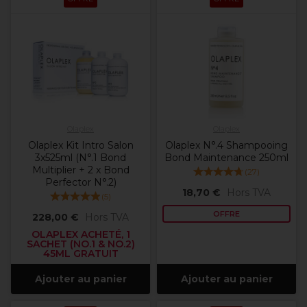
Olaplex
Olaplex
Olaplex Kit Intro Salon
Olaplex N°.4 Shampooing
3x525ml (N°.1 Bond
Bond Maintenance 250ml
Multiplier + 2 x Bond
(
27
)
Perfector N°.2)
18,70 €
Hors TVA
(
5
)
OFFRE
228,00 €
Hors TVA
OLAPLEX ACHETÉ, 1
SACHET (NO.1 & NO.2)
45ML GRATUIT
Ajouter au panier
Ajouter au panier