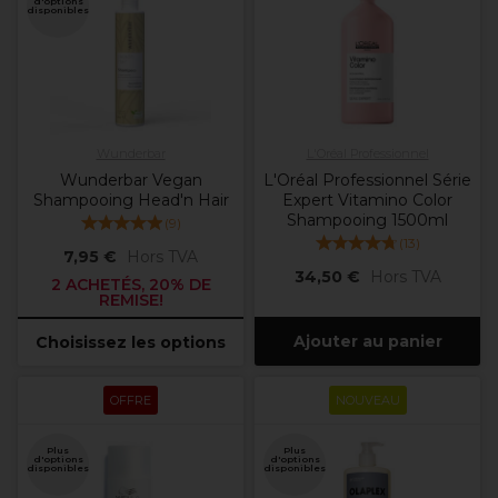
d'options
disponibles
Wunderbar
L'Oréal Professionnel
Wunderbar Vegan
L'Oréal Professionnel Série
Shampooing Head'n Hair
Expert Vitamino Color
Shampooing 1500ml
(
9
)
(
13
)
7,95 €
Hors TVA
34,50 €
Hors TVA
2 ACHETÉS, 20% DE
REMISE!
Ajouter au panier
Choisissez les options
OFFRE
NOUVEAU
Plus
Plus
d'options
d'options
disponibles
disponibles