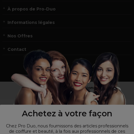
À propos de Pro-Duo
Informations légales
Nos Offres
Contact
Vous n’êtes pas un professionnel ?
Visitez notre site pour
les particuliers
!
Achetez à votre façon
Chez Pro Duo, nous fournissons des articles professionnels
de coiffure et beauté, à la fois aux professionnels de ces