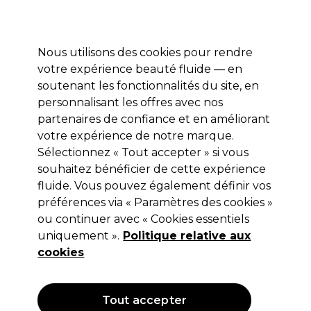
Profitez de 10 % de remise* sur votre première commande pro duo. Avec le code:
PRO10
Nous utilisons des cookies pour rendre
Se connecter
votre expérience beauté fluide — en
soutenant les fonctionnalités du site, en
Marques
Bons plans
Coiffure
Electro et Matériel
Equipem
personnalisant les offres avec nos
Livraison et délais
partenaires de confiance et en améliorant
lire la suite
votre expérience de notre marque.
XP100
Marques
Sélectionnez « Tout accepter » si vous
souhaitez bénéficier de cette expérience
XP100
fluide. Vous pouvez également définir vos
préférences via « Paramètres des cookies »
ou continuer avec « Cookies essentiels
uniquement ».
Politique relative aux
Filters
cookies
Trier par:
Pertinence
Tout accepter