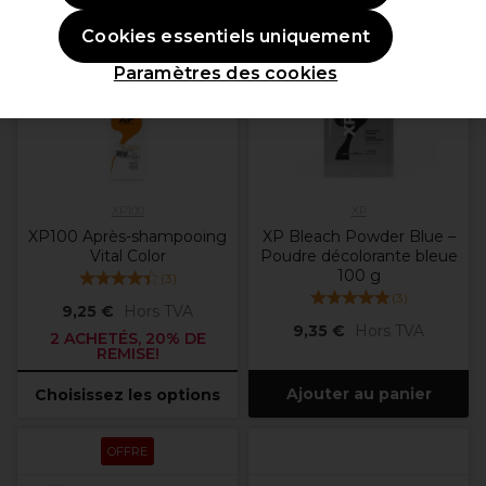
OFFRE
Cookies essentiels uniquement
Plus
d'options
Paramètres des cookies
disponibles
XP100
XP
XP100 Après-shampooing
XP Bleach Powder Blue –
Vital Color
Poudre décolorante bleue
100 g
(
3
)
(
3
)
9,25 €
Hors TVA
9,35 €
Hors TVA
2 ACHETÉS, 20% DE
REMISE!
Ajouter au panier
Choisissez les options
OFFRE