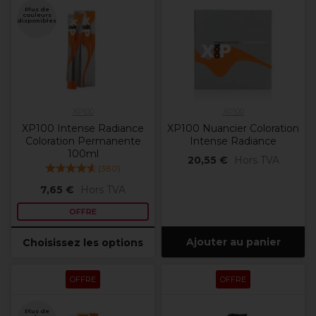
Plus de
couleurs
disponibles
XP100
XP100
XP100 Intense Radiance
XP100 Nuancier Coloration
Coloration Permanente
Intense Radiance
100ml
20,55 €
Hors TVA
(
380
)
7,65 €
Hors TVA
OFFRE
Ajouter au panier
Choisissez les options
OFFRE
OFFRE
Plus de