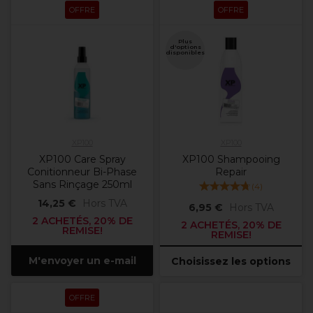
OFFRE
OFFRE
Plus
d'options
disponibles
XP100
XP100
XP100 Care Spray
XP100 Shampooing
Conitionneur Bi-Phase
Repair
Sans Rinçage 250ml
(
4
)
14,25 €
Hors TVA
6,95 €
Hors TVA
2 ACHETÉS, 20% DE
2 ACHETÉS, 20% DE
REMISE!
REMISE!
M'envoyer un e-mail
Choisissez les options
OFFRE