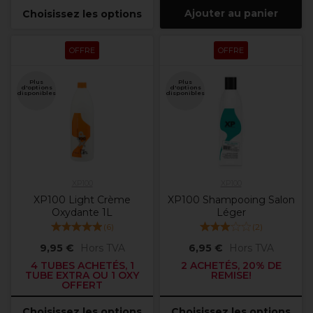
Ajouter au panier
Choisissez les options
OFFRE
OFFRE
Plus
Plus
d'options
d'options
disponibles
disponibles
XP100
XP100
XP100 Light Crème
XP100 Shampooing Salon
Oxydante 1L
Léger
(
6
)
(
2
)
9,95 €
Hors TVA
6,95 €
Hors TVA
4 TUBES ACHETÉS, 1
2 ACHETÉS, 20% DE
TUBE EXTRA OU 1 OXY
REMISE!
OFFERT
Choisissez les options
Choisissez les options