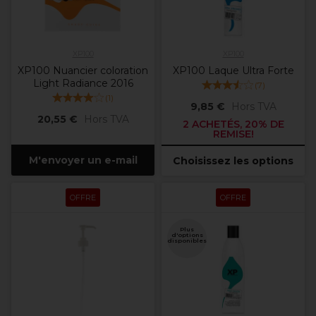
XP100
XP100
XP100 Nuancier coloration
XP100 Laque Ultra Forte
Light Radiance 2016
(
7
)
(
1
)
9,85 €
Hors TVA
20,55 €
Hors TVA
2 ACHETÉS, 20% DE
REMISE!
M'envoyer un e-mail
Choisissez les options
OFFRE
OFFRE
Plus
d'options
disponibles