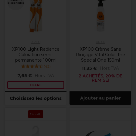
couleurs
disponibles
XP100
XP100
XP100 Light Radiance
XP100 Crème Sans
Coloration semi-
Rinçage Vital Color The
permanente 100ml
Special One 150ml
(
42
)
11,35 €
Hors TVA
7,65 €
Hors TVA
2 ACHETÉS, 20% DE
REMISE!
OFFRE
Ajouter au panier
Choisissez les options
OFFRE