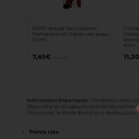
XP200 Natural Flair Coloration
L'Oréal
Permanente 5.5 Châtain clair acajou
Colorat
100ml
ammoni
60ml
7,65€
11,2
Hors TVA
Information importante :
Combinez cette col
Disponible en plusieurs volumétries, reche
Découvrez le Mode d'emploi ci-dessous pour p
Points clés