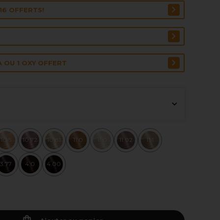
16 OFFERTS!
A OU 1 OXY OFFERT
10.5
10.72
10.81
11.0
11.0
11.02
11.1
3.77
4.0
4.00