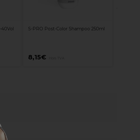
-40Vol
S-PRO Post-Color Shampoo 250ml
8,15€
7,65€
Hors TVA