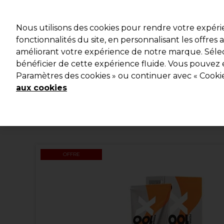
Profitez d
Nous utilisons des cookies pour rendre votre expér
fonctionnalités du site, en personnalisant les offres
améliorant votre expérience de notre marque. Sélec
Marques
Bons plans
Coiffure
Electro et Matériel
bénéficier de cette expérience fluide. Vous pouvez 
Paramètres des cookies » ou continuer avec « Cooki
Livraison et délais
lire la suite
aux cookies
OFFRE