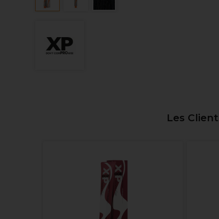
Les Clien
00ml