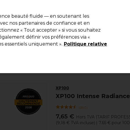
e 10 % de remise* sur votre première commande pro duo. Avec le c
ience beauté fluide — en soutenant les
 avec nos partenaires de confiance et en
Rechercher
tionnez « Tout accepter » si vous souhaitez
Equipement de salon
Beauté
Hommes
Inspirations
Les Pri
également définir vos préférences via «
es essentiels uniquement ».
Politique relative
Coiffure
Coloration
Coloration permanente
XP100
XP100 Intense Radiance
(
380
)
7,65 €
Hors TVA
(TARIF PROFES
(
9,18 €
TVA incluse)
| 7.65 € pour 10