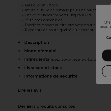
Fabriqué en France
Infusé à l’huile de romarin pour une brillance opti
Cheveux blancs couverts jusqu’à 100 %
85 teintes disponibles
Chez
Excellent rapport qualité-prix avec les tubes de 10
beauté
Pigments de haute qualité qui assurent une exce
Ce
Description
Mode d'emploi
Ingrédients
(peut varier, voir emballage)
Livraison et stock
Informations de sécurité
Lire les avis
Derniers produits consultés