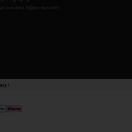
09 77 55 78 78
serviceclient.fr@pro-duo.com
iers
!