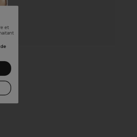
re et
haitant
nde