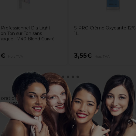
 Professionnel Dia Light
S-PRO Crème Oxydante 12%
ion Ton sur Ton sans
1L
aque - 7.40 Blond Cuivré
0€
3,55€
Hors TVA
Hors TVA
oration avec un des oxydant XP100
rchez XP100 Intense Crème Oxydante.
lus de détails.