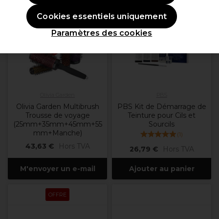
Cookies essentiels uniquement
Paramètres des cookies
Olivia Garden
PBS
Olivia Garden Multibrush
PBS Kit de Démarrage de
Trousse de voyage
Teinture pour Cils et
(25mm+35mm+45mm+55
Sourcils
mm+Manche)
(
1
)
43,63 €
Hors TVA
26,79 €
Hors TVA
M'envoyer un e-mail
Ajouter au panier
OFFRE