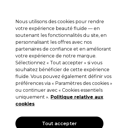
Profitez de 10 % de remise* sur votre première commande pro duo. Avec le code:
PRO10
Nous utilisons des cookies pour rendre
Se connecter
votre expérience beauté fluide — en
soutenant les fonctionnalités du site, en
Marques
Bons plans
Coiffure
Electro et Matériel
Equipem
personnalisant les offres avec nos
Livraison et délais
partenaires de confiance et en améliorant
lire la suite
votre expérience de notre marque.
Coffrets cadeaux
Cadeaux pour Noël
Sélectionnez « Tout accepter » si vous
souhaitez bénéficier de cette expérience
Coffrets cadeaux
fluide. Vous pouvez également définir vos
préférences via « Paramètres des cookies »
ou continuer avec « Cookies essentiels
uniquement ».
Politique relative aux
Filters
cookies
Trier par:
Pertinence
Tout accepter