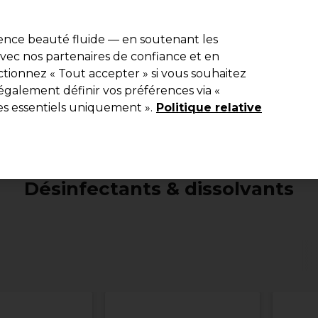
e 10 % de remise* sur votre première commande pro duo. Avec le c
ience beauté fluide — en soutenant les
 avec nos partenaires de confiance et en
Rechercher
tionnez « Tout accepter » si vous souhaitez
Equipement de salon
Beauté
Hommes
Inspirations
Les Pri
également définir vos préférences via «
es essentiels uniquement ».
Politique relative
ipement de salon
Materiel pour manucure
Désinfectants & d
Désinfectants & dissolvants