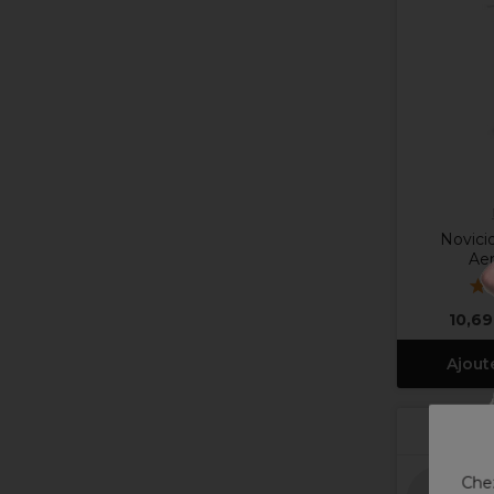
Novici
Aer
10,69
Ajout
Chez
Plus