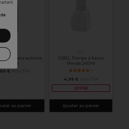
haitant
nde
OPI
Sibel
solvant sans acétone
SIBEL Pompe à flacon
110ml
Menda 240ml
(
1
)
,60 €
Hors TVA
4,99 €
Hors TVA
OFFRE
outer au panier
Ajouter au panier