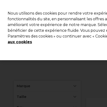
Profitez d
Nous utilisons des cookies pour rendre votre expér
fonctionnalités du site, en personnalisant les offres
améliorant votre expérience de notre marque. Sélec
Marques
Bons plans
Coiffure
Electro et Matériel
bénéficier de cette expérience fluide. Vous pouvez 
Paramètres des cookies » ou continuer avec « Cooki
Livraison et délais
lire la suite
aux cookies
Equ
Marque
Taille