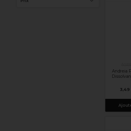
Prix
Andrei
Andreia P
Dissolvan
3,49
Ajout