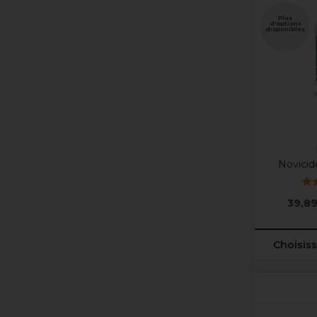
Plus
d'options
disponibles
Novicid
39,89
Choisiss