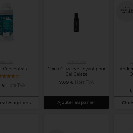
Plus
d'option
disponibl
Novicide
China Glaze
A
e Concentrate
China Glaze Nettoyant pour
Andrei
Gel Gelaze
O
(
1
)
7,69 €
Hors TVA
 €
Hors TVA
1
Ajouter au panier
ez les options
Chois