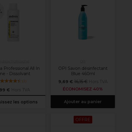
s
es
ndreia Professional
OPI
a Professional All In
OPI Savon désinfectant
ne - Dissolvant
Blue 460ml
(
2
)
9,69 €
16,15 €
Hors TVA
ÉCONOMISEZ 40%
,99 €
Hors TVA
Ajouter au panier
issez les options
OFFRE