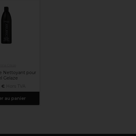
hina Glaze
e Nettoyant pour
l Gelaze
 €
Hors TVA
er au panier