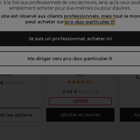
, à la fois aux professionnels de ces secteurs, ainsi qu’à ceux sou
simplement acheter pour eux-mêmes ou pour d’autres.
 site est réservé aux clients professionnels, mais tout le mo
peut acheter sur
pro-duo-particulier.fr
Je suis un professionnel, acheter ici
a Professional
Clean All
Me diriger vers pro-duo-particulier.fr
ofessional All In
Clean All Turbo Touch
OPI Dis
oyant - Prep +
Lingettes Détachantes 100
Clean
pcs.
5
(
1
)
 €
Hors TVA
7,45 €
Hors TVA
OFFRE
Ajouter au panier
Aj
ez les options