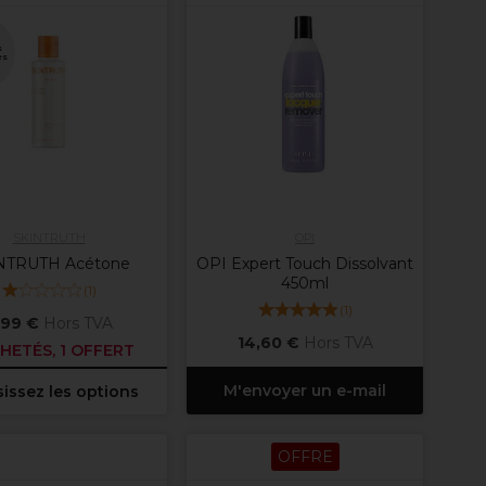
s
es
SKINTRUTH
OPI
NTRUTH Acétone
OPI Expert Touch Dissolvant
450ml
(
1
)
(
1
)
,99 €
Hors TVA
14,60 €
Hors TVA
HETÉS, 1 OFFERT
M'envoyer un e-mail
issez les options
OFFRE