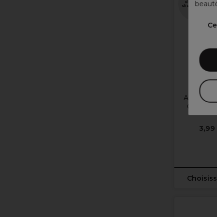
d'options
beauté
disponibles
Ce
Andrei
Andreia Pr
One Nett
3,99
Choisiss