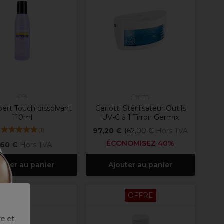
OPI
Ceriotti
ert Touch dissolvant
Ceriotti Stérilisateur Outils
110ml
UV-C à 1 Tirroir Germix
(
1
)
97,20 €
162,00 €
Hors TVA
ÉCONOMISEZ 40%
,60 €
Hors TVA
outer au panier
Ajouter au panier
OFFRE
re et