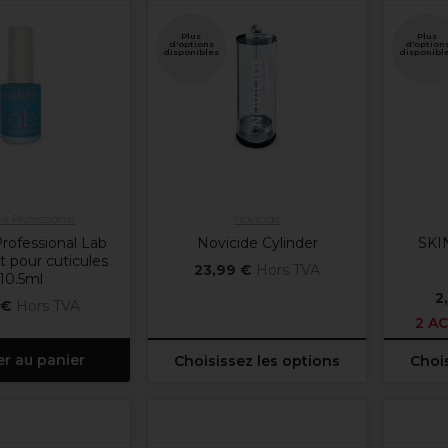
Plus
Plus
d'options
d'option
disponibles
disponibl
a Professional
Novicide
rofessional Lab
Novicide Cylinder
SKI
t pour cuticules
23,99 €
Hors TVA
10.5ml
2
 €
Hors TVA
2 AC
er au panier
Choisissez les options
Chois