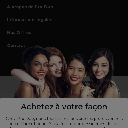
À propos de Pro-Duo
Informations légales
Nos Offres
Contact
Vous n’êtes pas un professionnel ?
Visitez notre site pour
les particuliers
!
Achetez à votre façon
Chez Pro Duo, nous fournissons des articles professionnels
de coiffure et beauté, à la fois aux professionnels de ces