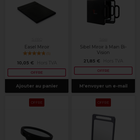
S-PRO
Sibel
Easel Miroir
Sibel Miroir à Main Bi-
Vision
(
5
)
21,85 €
Hors TVA
10,05 €
Hors TVA
OFFRE
OFFRE
Ajouter au panier
M'envoyer un e-mail
OFFRE
OFFRE