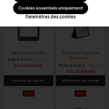
OFFRE
OFFRE
Cookies essentiels uniquement
Paramètres des cookies
Sibel
Sibel
Sibel Miroir Antichoc
Sibel Miroir Pliant Noir
(
1
)
9,55 €
13,65 €
Hors TVA
37,76 €
53,95 €
Hors TVA
30% DE REMISE!
30% DE REMISE!
Ajouter au panier
M'envoyer un e-mail
OFFRE
OFFRE