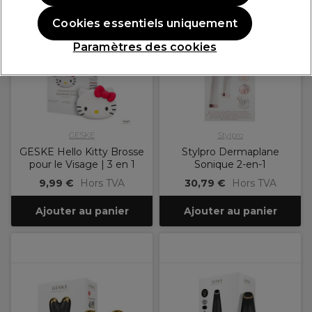
Cookies essentiels uniquement
Paramètres des cookies
GESKE
Stylpro
GESKE Hello Kitty Brosse
Stylpro Dermaplane
pour le Visage | 3 en 1
Sonique 2-en-1
9,99 €
Hors TVA
30,79 €
Hors TVA
Ajouter au panier
Ajouter au panier