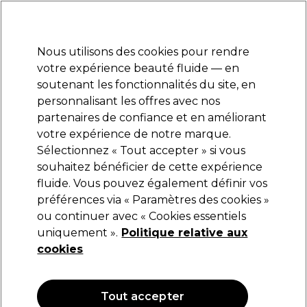
Profitez de 10 % de remise* sur votre première commande pro duo. Avec le code:
PRO10
Nous utilisons des cookies pour rendre
Se connecter
votre expérience beauté fluide — en
soutenant les fonctionnalités du site, en
Marques
Bons plans
Coiffure
Electro et Matériel
Equipem
personnalisant les offres avec nos
Livraison et délais
partenaires de confiance et en améliorant
lire la suite
votre expérience de notre marque.
Matériel électrique beauté
Beauté
Sélectionnez « Tout accepter » si vous
souhaitez bénéficier de cette expérience
Matériel électrique beauté
fluide. Vous pouvez également définir vos
préférences via « Paramètres des cookies »
ou continuer avec « Cookies essentiels
uniquement ».
Politique relative aux
Filters
cookies
Trier par:
Pertinence
Tout accepter