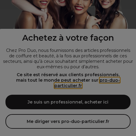
Visitez notre site pour
les particuliers
!
Achetez à votre façon
Chez Pro Duo, nous fournissons des articles professionnels
de coiffure et beauté, à la fois aux professionnels de ces
secteurs, ainsi qu’à ceux souhaitant simplement acheter pour
eux-mêmes ou pour d’autres.
© Tous droits réservés © Pro-Duo
2026
Ce site est réservé aux clients professionnels,
mais tout le monde peut acheter sur
pro-duo-
Spécialiste de la coiffure et de la beauté, nous vous proposons une
particulier.fr
large sélection de produits professionnels pour la coiffure et
l'esthétique autour d'un choix de grandes marques qui font de Pro-
Duo le fournisseur incontournable des salons de coiffure et instituts
Je suis un professionnel, acheter ici
de beauté! Notre gamme de produits s’adresse également à tous ceux
qui sont à la recherche de produits et d'accessoires de coiffure et de
matériel esthétique de qualité.
Me diriger vers pro-duo-particulier.fr