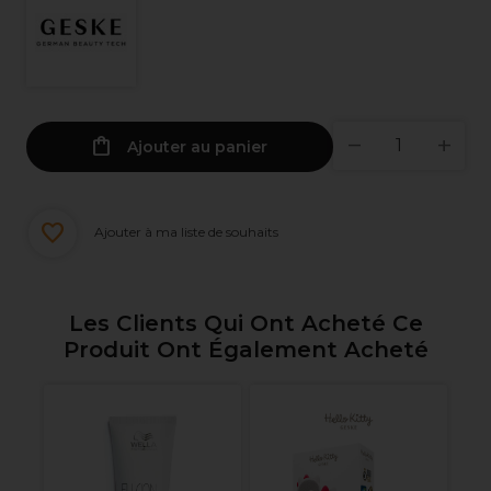
Ajouter au panier
Ajouter à ma liste de souhaits
Les Clients Qui Ont Acheté Ce
Produit Ont Également Acheté
D
Re
Ta