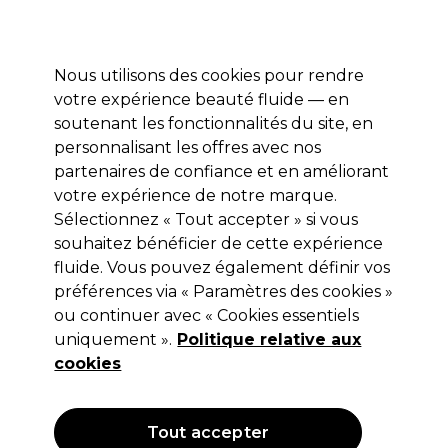
Profitez de 10 % de remise* sur votre première commande pro duo. Avec le code:
PRO10
Nous utilisons des cookies pour rendre
Se connecter
votre expérience beauté fluide — en
soutenant les fonctionnalités du site, en
Marques
Bons plans
Coiffure
Electro et Matériel
Equipem
personnalisant les offres avec nos
Livraison et délais
partenaires de confiance et en améliorant
lire la suite
votre expérience de notre marque.
Sélectionnez « Tout accepter » si vous
GESKE
souhaitez bénéficier de cette expérience
GESKE Nettoyant pour le Visage | 8
fluide. Vous pouvez également définir vos
préférences via « Paramètres des cookies »
en 1
ou continuer avec « Cookies essentiels
(
0
)
uniquement ».
Politique relative aux
44,45 €
cookies
Hors TVA
(TARIF PROFESSIONNEL)
(
53,34 €
TVA incluse)
| 63.50 € pour 100g
Tout accepter