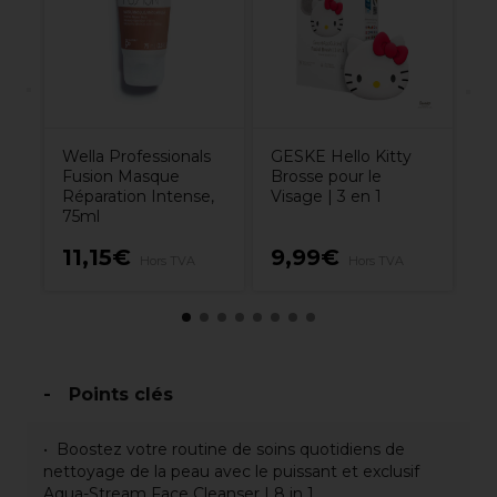
Wella Professionals
GESKE Hello Kitty
Fusion Masque
Brosse pour le
Réparation Intense,
Visage | 3 en 1
75ml
2
0€
11,15€
9,99€
Hors TVA
Hors TVA
H
Points clés
Boostez votre routine de soins quotidiens de
nettoyage de la peau avec le puissant et exclusif
Aqua-Stream Face Cleanser | 8 in 1.