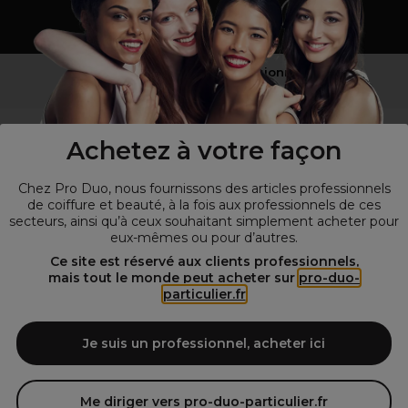
Vous n’êtes pas un professionnel ?
Visitez notre site pour
les particuliers
!
Achetez à votre façon
Chez Pro Duo, nous fournissons des articles professionnels
de coiffure et beauté, à la fois aux professionnels de ces
secteurs, ainsi qu’à ceux souhaitant simplement acheter pour
eux-mêmes ou pour d’autres.
Ce site est réservé aux clients professionnels,
mais tout le monde peut acheter sur
pro-duo-
particulier.fr
© Tous droits réservés © Pro-Duo
2026
Spécialiste de la coiffure et de la beauté, nous vous proposons une
large sélection de produits professionnels pour la coiffure et
Je suis un professionnel, acheter ici
l'esthétique autour d'un choix de grandes marques qui font de Pro-
Duo le fournisseur incontournable des salons de coiffure et instituts
de beauté! Notre gamme de produits s’adresse également à tous ceux
Me diriger vers pro-duo-particulier.fr
qui sont à la recherche de produits et d'accessoires de coiffure et de