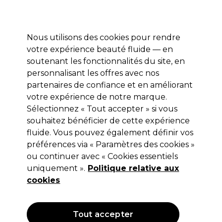
Profitez de 10 % de remise* sur votre première commande pro duo. Avec le code:
PRO10
Nous utilisons des cookies pour rendre
Se connecter
votre expérience beauté fluide — en
soutenant les fonctionnalités du site, en
Marques
Bons plans
Coiffure
Electro et Matériel
Equipem
personnalisant les offres avec nos
Livraison et délais
partenaires de confiance et en améliorant
lire la suite
votre expérience de notre marque.
Sélectionnez « Tout accepter » si vous
Conditions d’Utilisation du Site
souhaitez bénéficier de cette expérience
fluide. Vous pouvez également définir vos
Les présentes Conditions d’Utilisation du Site (ainsi que les
documents auxquels elles renvoient) expliquent comment
préférences via « Paramètres des cookies »
vous pouvez utiliser notre site Internet
https://www.pro-
ou continuer avec « Cookies essentiels
duo.fr/
(ci-après dénommé le « Site »).
uniquement ».
Politique relative aux
cookies
Avant de faire usage, de quelque manière que ce soit, du Site,
vous êtes prié de lire attentivement les présentes Conditions
d'Utilisation du Site. En visitant le Site ou en l'utilisant de
quelque manière que ce soit, vous acceptez expressément
Tout accepter
les Conditions d'Utilisation du Site, ainsi que nos
Conditions