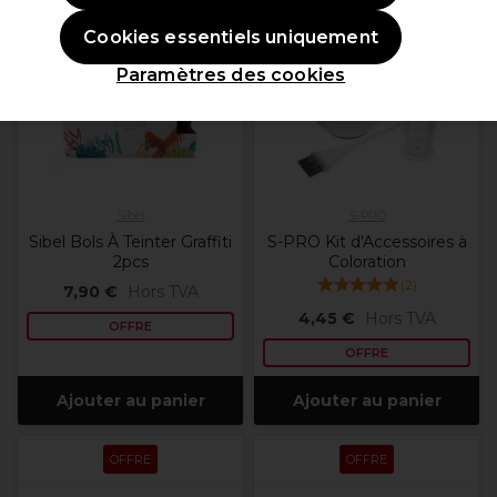
OFFRE
OFFRE
Cookies essentiels uniquement
Paramètres des cookies
Sibel
S-PRO
Sibel Bols À Teinter Graffiti
S-PRO Kit d'Accessoires à
2pcs
Coloration
(
2
)
7,90 €
Hors TVA
4,45 €
Hors TVA
OFFRE
OFFRE
Ajouter au panier
Ajouter au panier
OFFRE
OFFRE