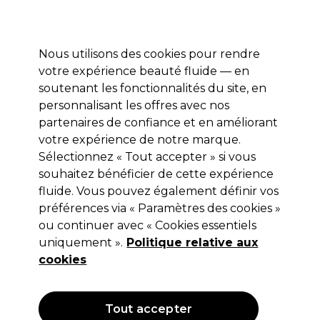
Profitez de 10 % de remise* sur votre première commande pro duo. Avec le code:
PRO10
Nous utilisons des cookies pour rendre
Se connecter
votre expérience beauté fluide — en
soutenant les fonctionnalités du site, en
Marques
Bons plans
Coiffure
Electro et Matériel
Equipem
personnalisant les offres avec nos
Livraison et délais
partenaires de confiance et en améliorant
lire la suite
votre expérience de notre marque.
Pinceau et bols de coloration
Coiffure
Matériel de coiffure
Sélectionnez « Tout accepter » si vous
souhaitez bénéficier de cette expérience
Pinceau et bols de coloration
fluide. Vous pouvez également définir vos
préférences via « Paramètres des cookies »
ou continuer avec « Cookies essentiels
uniquement ».
Politique relative aux
Filters
cookies
Trier par:
Pertinence
Tout accepter