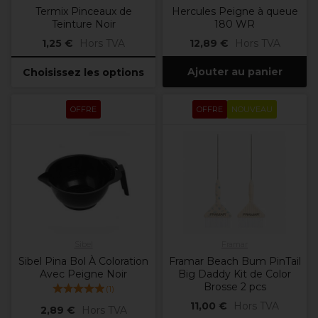
Termix Pinceaux de
Hercules Peigne à queue
Teinture Noir
180 WR
1,25 €
Hors TVA
12,89 €
Hors TVA
Ajouter au panier
Choisissez les options
OFFRE
OFFRE
NOUVEAU
Sibel
Framar
Sibel Pina Bol À Coloration
Framar Beach Bum PinTail
Avec Peigne Noir
Big Daddy Kit de Color
Brosse 2 pcs
(
1
)
11,00 €
Hors TVA
2,89 €
Hors TVA