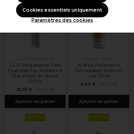
NOUVEAU
Cookies essentiels uniquement
Paramètres des cookies
L.C.P Professionnel Paris
Andreia Professional
L.C.P Professionnel Paris
Andreia Professional
Essentials Eau Micellaire à
Démaquillant Huile-en-
l’Eau Florale de Jasmin
Lait 110ml
500ml
8,49 €
Hors TVA
15,35 €
Hors TVA
Ajouter au panier
Ajouter au panier
NOUVEAU
NOUVEAU