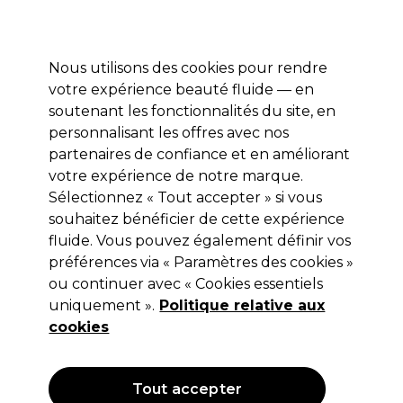
Profitez de 10 % de remise* sur votre première commande pro duo. Avec le code:
PRO10
Nous utilisons des cookies pour rendre
Se connecter
votre expérience beauté fluide — en
soutenant les fonctionnalités du site, en
Marques
Bons plans
Coiffure
Electro et Matériel
Equipem
personnalisant les offres avec nos
Livraison et délais
partenaires de confiance et en améliorant
lire la suite
votre expérience de notre marque.
Démaquillant
Beauté
Maquillage et accessoires
Sélectionnez « Tout accepter » si vous
souhaitez bénéficier de cette expérience
Démaquillant
fluide. Vous pouvez également définir vos
préférences via « Paramètres des cookies »
ou continuer avec « Cookies essentiels
uniquement ».
Politique relative aux
Filters
cookies
Trier par:
Pertinence
Tout accepter