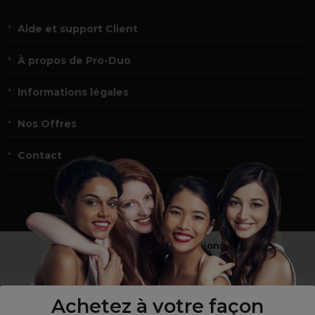
Aide et support Client
À propos de Pro-Duo
Informations légales
Nos Offres
Contact
Vous n’êtes pas un professionnel ?
Visitez notre site pour
les particuliers
!
Achetez à votre façon