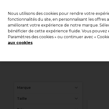
Profitez d
Nous utilisons des cookies pour rendre votre expér
fonctionnalités du site, en personnalisant les offres
améliorant votre expérience de notre marque. Sélec
Marques
Bons plans
Coiffure
Electro et Matériel
bénéficier de cette expérience fluide. Vous pouvez 
Paramètres des cookies » ou continuer avec « Cooki
Livraison et délais
lire la suite
aux cookies
Marque
Taille