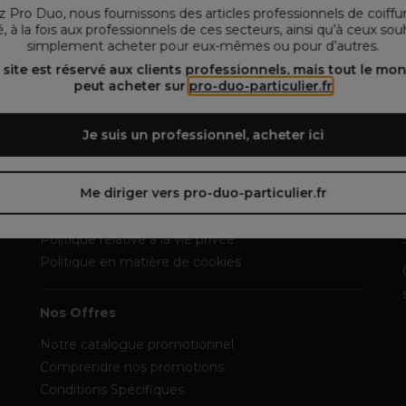
 Pro Duo, nous fournissons des articles professionnels de coiffu
, à la fois aux professionnels de ces secteurs, ainsi qu’à ceux sou
simplement acheter pour eux-mêmes ou pour d’autres.
 site est réservé aux clients professionnels, mais tout le mo
Trouver un Magasin
peut acheter sur
pro-duo-particulier.fr
Je suis un professionnel, acheter ici
Informations légales
Conditions d’Utilisation du Site
Me diriger vers pro-duo-particulier.fr
Conditions générales de vente
Mentions légales
Politique relative à la vie privée
Politique en matière de cookies
Nos Offres
Notre catalogue promotionnel
Comprendre nos promotions
Conditions Spécifiques