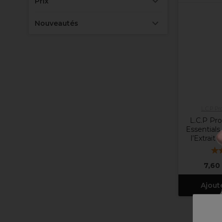
Prix
Nouveautés
L.C.P Pr
L.C.P Pro
Essentials
l’Extrait
7,60
Ajout