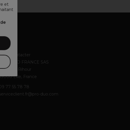
re et
haitant
nde
Contact
Nous contacter
PRO-DUO FRANCE SAS
67, Place Rihour
59000 Lille, France
09 77 55 78 78
serviceclient.fr@pro-duo.com