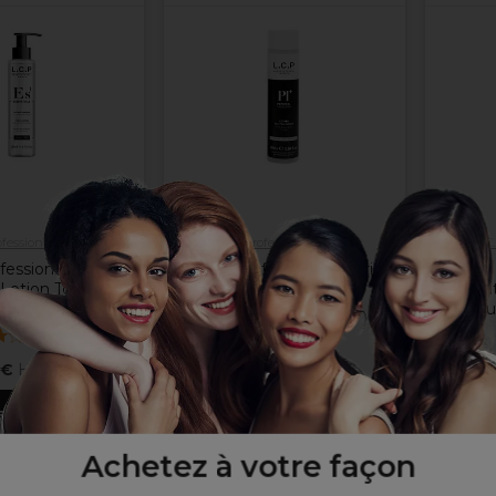
ofessionnel Paris
L.C.P Professionnel Paris
L.C
fessionnel Paris
L.C.P Professionnel Paris
L.C.P
 Lotion Tonique à
Lotion neutralisante
Essent
 de Coton 200ml
l’Ea
20,30 €
Hors TVA
(
1
)
15
 €
Hors TVA
er au panier
Ajouter au panier
Aj
Achetez à votre façon