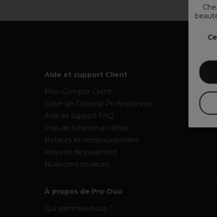
Chez
beauté
Ce
Aide et support Client
Mon Compte Client
Créer un Compte Professionnel
Aide et support FAQ
Frais de livraison et délais
Retours et remboursement
Moyens de paiement
Nuanciers couleurs
À propos de Pro-Duo
Qui sommes-nous ?