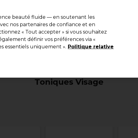
e 10 % de remise* sur votre première commande pro duo. Avec le c
ience beauté fluide — en soutenant les
 avec nos partenaires de confiance et en
Rechercher
tionnez « Tout accepter » si vous souhaitez
Equipement de salon
Beauté
Hommes
Inspirations
Les Pri
également définir vos préférences via «
es essentiels uniquement ».
Politique relative
Beauté
Visage
Toniques Visage
Toniques Visage