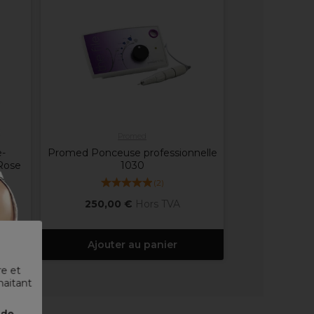
Promed
-
Promed Ponceuse professionnelle
Rose
1030
(
2
)
250,00 €
Hors TVA
Ajouter au panier
re et
haitant