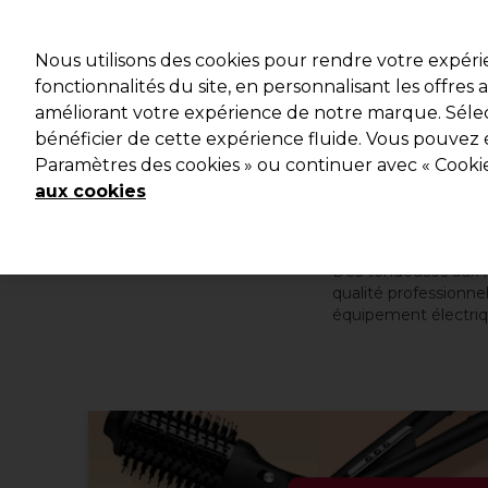
Profitez d
Nous utilisons des cookies pour rendre votre expér
fonctionnalités du site, en personnalisant les offres
améliorant votre expérience de notre marque. Sélec
Marques
Bons plans
Coiffure
Electro et Matériel
bénéficier de cette expérience fluide. Vous pouvez 
Paramètres des cookies » ou continuer avec « Cooki
Livraison et délais
lire la suite
aux cookies
Des tondeuses aux fe
qualité professionne
équipement électriq