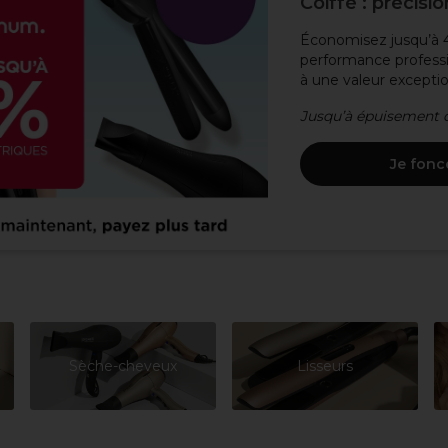
Coiffé : précisi
Économisez jusqu’à 40
performance professi
à une valeur exceptio
Jusqu’à épuisement d
Je fonce
Sèche-cheveux
Lisseurs