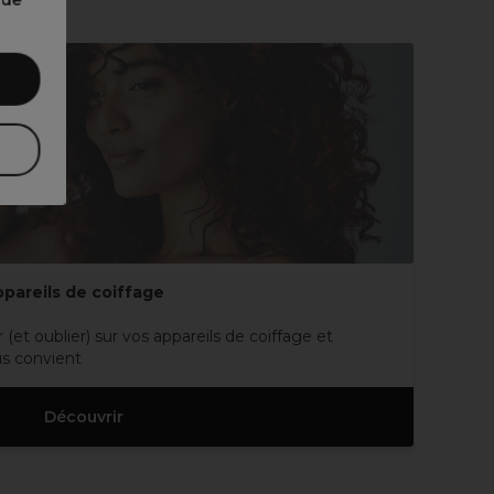
nde
ppareils de coiffage
(et oublier) sur vos appareils de coiffage et
us convient
Découvrir