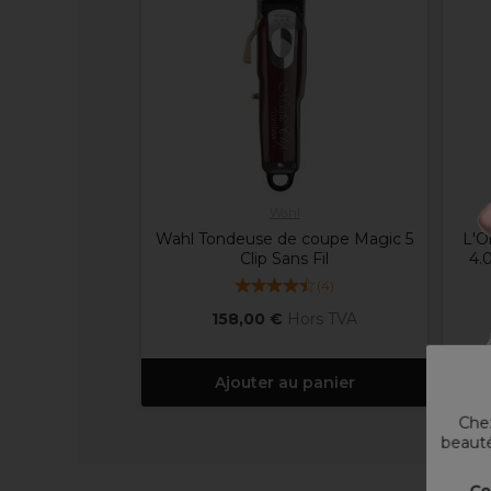
Wahl
Wahl Tondeuse de coupe Magic 5
L'O
Clip Sans Fil
4.
(
4
)
158,00 €
Hors TVA
Ajouter au panier
Chez
beauté