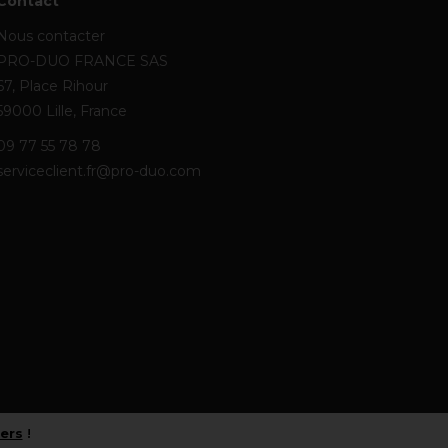
Contact
Nous contacter
PRO-DUO FRANCE SAS
67, Place Rihour
59000 Lille, France
09 77 55 78 78
serviceclient.fr@pro-duo.com
iers
!