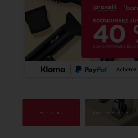
Bons plans
Tondeuses cheveux