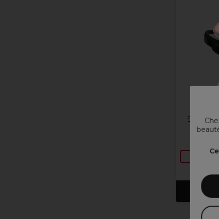
Sibel Mir
Chez
2
beauté
29,85
Ce
Ajout