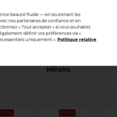
e 10 % de remise* sur votre première commande pro duo. Avec le c
ience beauté fluide — en soutenant les
 avec nos partenaires de confiance et en
Rechercher
tionnez « Tout accepter » si vous souhaitez
Equipement de salon
Beauté
Hommes
Inspirations
Les Pri
également définir vos préférences via «
es essentiels uniquement ».
Politique relative
Equipement de salon
Outils et accessories
Miroirs
Miroirs
OFFRE
OFFRE