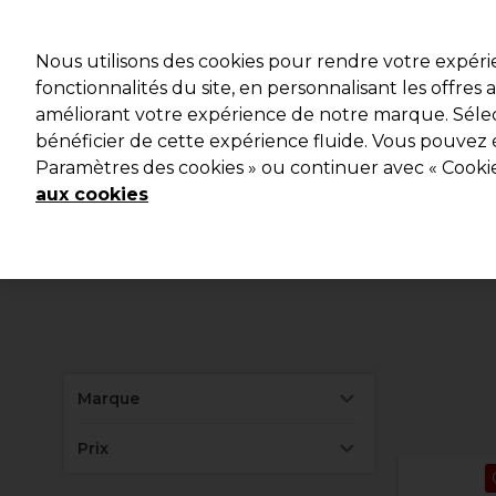
Profitez d
Nous utilisons des cookies pour rendre votre expér
fonctionnalités du site, en personnalisant les offres
améliorant votre expérience de notre marque. Sélec
Marques
Bons plans
Coiffure
Electro et Matériel
bénéficier de cette expérience fluide. Vous pouvez 
Paramètres des cookies » ou continuer avec « Cooki
Livraison et délais
lire la suite
aux cookies
Marque
Prix