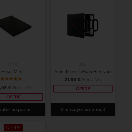
S-PRO
Sibel
Easel Miroir
Sibel Miroir à Main Bi-Vision
(
5
)
21,85 €
Hors TVA
,05 €
Hors TVA
OFFRE
OFFRE
outer au panier
M'envoyer un e-mail
OFFRE