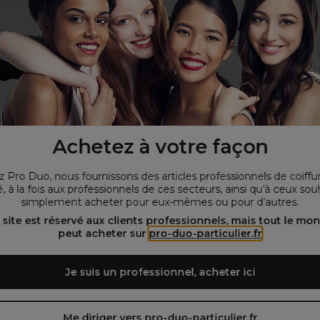
Achetez à votre façon
Sibel
S-PRO
oir à Main Magic
S-PRO Mirroir Double Face
Sib
 Pro Duo, nous fournissons des articles professionnels de coiffu
2cm Noir
Gro
, à la fois aux professionnels de ces secteurs, ainsi qu’à ceux sou
(
2
)
simplement acheter pour eux-mêmes ou pour d’autres.
 €
Hors TVA
13,35 €
Hors TVA
 site est réservé aux clients professionnels, mais tout le mo
39
OFFRE
peut acheter sur
pro-duo-particulier.fr
OFFRE
Je suis un professionnel, acheter ici
er au panier
Ajouter au panier
Aj
Me diriger vers pro-duo-particulier.fr