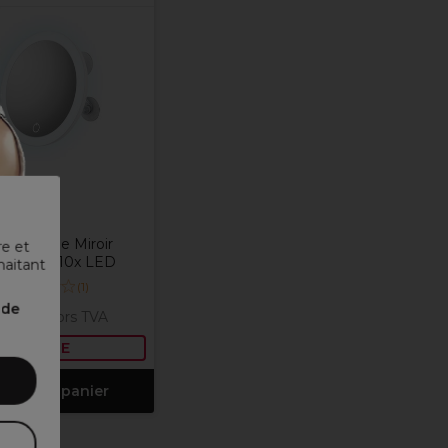
Sibel
el Melonie Miroir
re et
ssissant 10x LED
haitant
(
1
)
nde
,85 €
Hors TVA
OFFRE
outer au panier