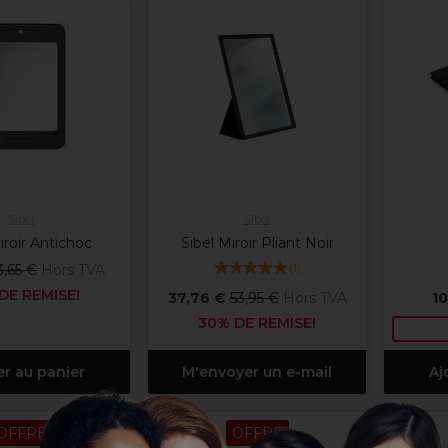
Sibel
Sibel
iroir Antichoc
Sibel Miroir Pliant Noir
(
1
)
3,65 €
Hors TVA
DE REMISE!
37,76 €
53,95 €
Hors TVA
10
30% DE REMISE!
er au panier
M'envoyer un e-mail
Aj
OFFRE
OFFRE