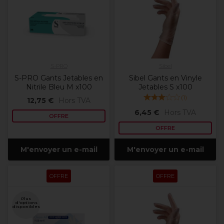
S-PRO
Sibel
S-PRO Gants Jetables en
Sibel Gants en Vinyle
Nitrile Bleu M x100
Jetables S x100
(
1
)
12,75 €
Hors TVA
6,45 €
Hors TVA
OFFRE
OFFRE
M'envoyer un e-mail
M'envoyer un e-mail
OFFRE
OFFRE
Plus
d'options
disponibles