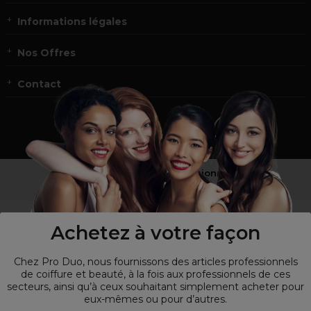
Informations légales
Nos Offres
Contact
Vous n’êtes pas un professionnel ?
Visitez notre site pour
les particuliers
!
Achetez à votre façon
Chez Pro Duo, nous fournissons des articles professionnels
de coiffure et beauté, à la fois aux professionnels de ces
secteurs, ainsi qu’à ceux souhaitant simplement acheter pour
eux-mêmes ou pour d’autres.