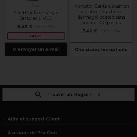
Sibel
Mercator Gants d'examen
en latex non-stérile
Sibel Gants en Vinyle
dermagel coated sans
Jetables L x100
poudre 100 pièces
6,45 €
Hors TVA
7,40 €
Hors TVA
OFFRE
M'envoyer un e-mail
Choisissez les options
Trouver un Magasin
Aide et support Client
À propos de Pro-Duo