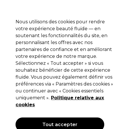
Profitez de 10 % de remise* sur votre première commande pro duo. Avec le code:
PRO10
Nous utilisons des cookies pour rendre
Se connecter
votre expérience beauté fluide — en
soutenant les fonctionnalités du site, en
Marques
Bons plans
Coiffure
Electro et Matériel
Equipem
personnalisant les offres avec nos
Livraison et délais
partenaires de confiance et en améliorant
lire la suite
votre expérience de notre marque.
Gants
Coiffure
Matériel de coiffure
Sélectionnez « Tout accepter » si vous
souhaitez bénéficier de cette expérience
Gants
fluide. Vous pouvez également définir vos
préférences via « Paramètres des cookies »
ou continuer avec « Cookies essentiels
uniquement ».
Politique relative aux
Filters
cookies
Trier par:
Pertinence
Tout accepter