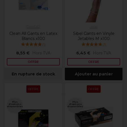
Clean All
Sibel
Clean All Gants en Latex
Sibel Gants en Vinyle
Blancs x100
Jetables M x100
(
1
)
(
1
)
8,55 €
Hors TVA
6,45 €
Hors TVA
OFFRE
OFFRE
En rupture de stock
Ajouter au panier
OFFRE
OFFRE
Plus
Plus
d'options
d'options
disponibles
disponibles