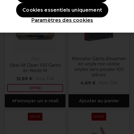
OFFRE
Cookies essentiels uniquement
Paramètres des cookies
Sibel
Mercator Gants d'examen
en vinyle non-stérile
Sibel All Clean 100 Gants
vinylex sans poudre 100
en Nitrile M
pièces
12,99 €
Hors TVA
4,69 €
Hors TVA
OFFRE
M'envoyer un e-mail
Ajouter au panier
OFFRE
OFFRE