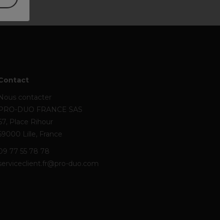
Contact
Nous contacter
PRO-DUO FRANCE SAS
67, Place Rihour
59000 Lille, France
09 77 55 78 78
serviceclient.fr@pro-duo.com