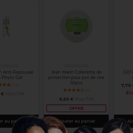
n Marin Epil
Jean Marin Epil
n Anti-Repousse
Jean Marin Collerette de
GO! 
s Phyto Gel
protection pour pot de cire
50pcs
(
1
)
7,79
(
4
)
ÉC
 €
Hors TVA
9,65 €
Hors TVA
OFFRE
er au panier
Ajouter au panier
Aj