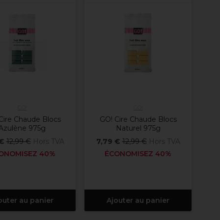
GO!
GO!
Cire Chaude Blocs
GO! Cire Chaude Blocs
Azulène 975g
Naturel 975g
 €
12,99 €
Hors TVA
7,79 €
12,99 €
Hors TVA
ONOMISEZ 40%
ÉCONOMISEZ 40%
outer au panier
Ajouter au panier