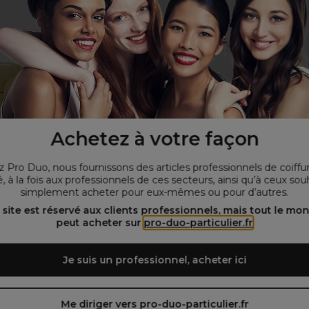
Achetez à votre façon
 Pro Duo, nous fournissons des articles professionnels de coiffu
Hive
, à la fois aux professionnels de ces secteurs, ainsi qu’à ceux sou
simplement acheter pour eux-mêmes ou pour d’autres.
e de film de cire
pilatoire Peaux
 site est réservé aux clients professionnels, mais tout le mo
ibles 5x50g
peut acheter sur
pro-duo-particulier.fr
 €
Hors TVA
Je suis un professionnel, acheter ici
er au panier
Me diriger vers pro-duo-particulier.fr