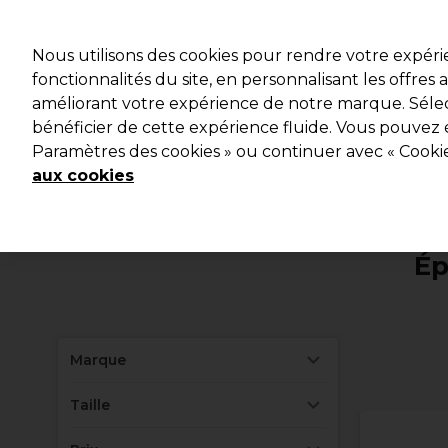
Profitez d
Nous utilisons des cookies pour rendre votre expér
fonctionnalités du site, en personnalisant les offres
améliorant votre expérience de notre marque. Sélec
Marques
Bons plans
Coiffure
Electro et Matériel
bénéficier de cette expérience fluide. Vous pouvez 
Paramètres des cookies » ou continuer avec « Cooki
Livraison et délais
lire la suite
aux cookies
Ép
Marque
Taille