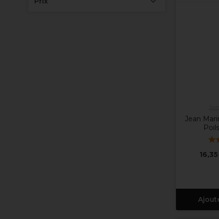
Prix
Jea
Jean Mari
Poil
16,35
Ajout