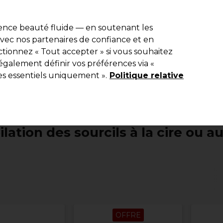
e 10 % de remise* sur votre première commande pro duo. Avec le c
ience beauté fluide — en soutenant les
 avec nos partenaires de confiance et en
Rechercher
tionnez « Tout accepter » si vous souhaitez
Equipement de salon
Beauté
Hommes
Inspirations
Les Pri
également définir vos préférences via «
es essentiels uniquement ».
Politique relative
Beauté
Cils et sourcils
Épilation des sourcils à la cire ou au 
ilation des sourcils à la cire ou au 
OFFRE