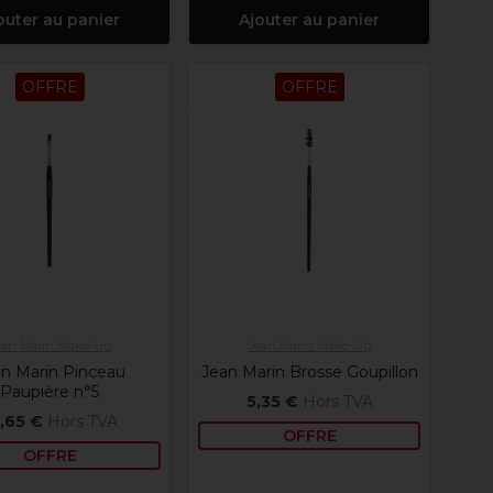
outer au panier
Ajouter au panier
OFFRE
OFFRE
ean Marin Make-Up
Jean Marin Make-Up
n Marin Pinceau
Jean Marin Brosse Goupillon
Paupière n°5
5,35 €
Hors TVA
,65 €
Hors TVA
OFFRE
OFFRE