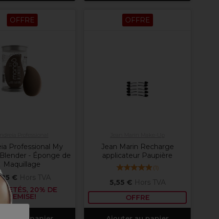
OFFRE
OFFRE
ndreia Professional
Jean Marin Make-Up
ia Professional My
Jean Marin Recharge
Blender - Éponge de
applicateur Paupière
Maquillage
(
1
)
,25 €
Hors TVA
5,55 €
Hors TVA
CHETÉS, 20% DE
REMISE!
OFFRE
outer au panier
Ajouter au panier