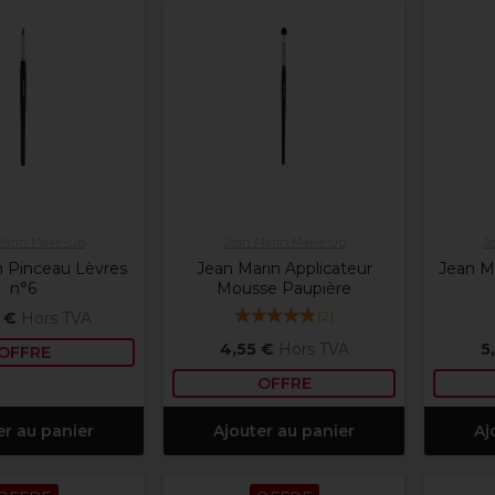
Marin Make-Up
Jean Marin Make-Up
J
n Pinceau Lèvres
Jean Marin Applicateur
Jean M
n°6
Mousse Paupière
(
2
)
 €
Hors TVA
4,55 €
Hors TVA
5
OFFRE
OFFRE
er au panier
Ajouter au panier
Aj