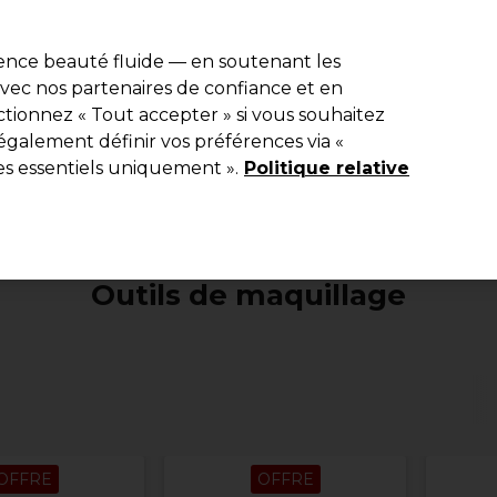
e 10 % de remise* sur votre première commande pro duo. Avec le c
ience beauté fluide — en soutenant les
 avec nos partenaires de confiance et en
Rechercher
tionnez « Tout accepter » si vous souhaitez
Equipement de salon
Beauté
Hommes
Inspirations
Les Pri
également définir vos préférences via «
es essentiels uniquement ».
Politique relative
Beauté
Maquillage et accessoires
Outils de maquillag
Outils de maquillage
OFFRE
OFFRE