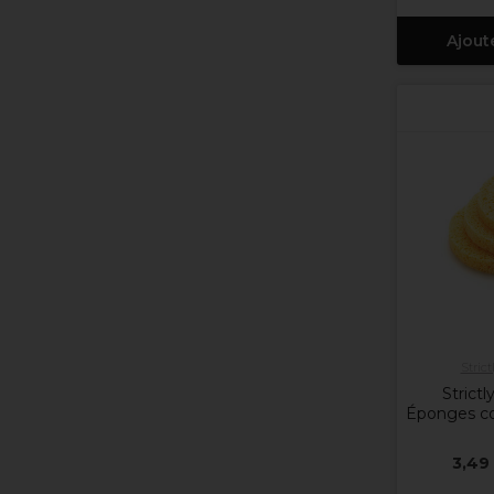
Ajout
Strict
Strictl
Éponges co
3,49