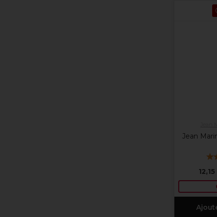
Jean 
Jean Marin
12,15
Ajout