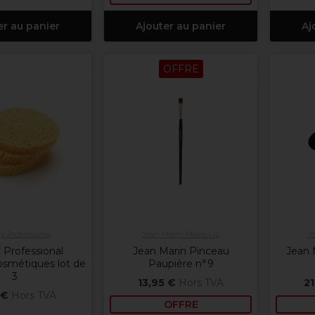
er au panier
Ajouter au panier
Aj
OFFRE
ly Professional
Jean Marin Make-Up
J
y Professional
Jean Marin Pinceau
Jean 
smétiques lot de
Paupière n°9
3
13,95 €
Hors TVA
21
 €
Hors TVA
OFFRE