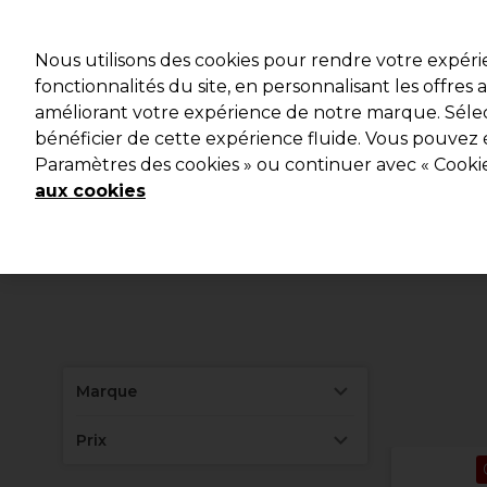
Profitez d
Nous utilisons des cookies pour rendre votre expér
fonctionnalités du site, en personnalisant les offres
améliorant votre expérience de notre marque. Sélec
Marques
Bons plans
Coiffure
Electro et Matériel
bénéficier de cette expérience fluide. Vous pouvez 
Paramètres des cookies » ou continuer avec « Cooki
Livraison et délais
lire la suite
aux cookies
Marque
Prix