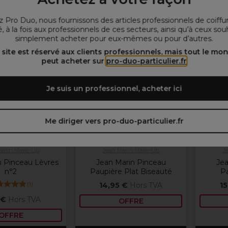
 Pro Duo, nous fournissons des articles professionnels de coiffu
, à la fois aux professionnels de ces secteurs, ainsi qu’à ceux sou
OFFRE
OFFRE
simplement acheter pour eux-mêmes ou pour d’autres.
 site est réservé aux clients professionnels, mais tout le mo
peut acheter sur
pro-duo-particulier.fr
Je suis un professionnel, acheter ici
Me diriger vers pro-duo-particulier.fr
Marin Make-Up
Jean Marin Make-Up
J
n Pinceau Lèvres
Jean Marin Pinceau
Jea
n°2
Paupière Plat Biseauté
P
(
1
)
14,95 €
Hors TVA
15
 €
Hors TVA
OFFRE
OFFRE