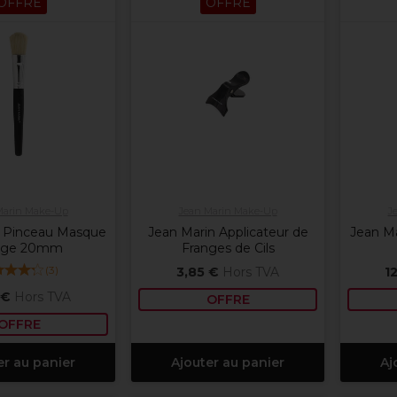
OFFRE
OFFRE
Marin Make-Up
Jean Marin Make-Up
J
n Pinceau Masque
Jean Marin Applicateur de
Jean M
age 20mm
Franges de Cils
(
3
)
3,85 €
Hors TVA
1
 €
Hors TVA
OFFRE
OFFRE
er au panier
Ajouter au panier
Aj