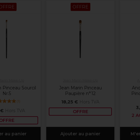
OFFRE
OFFRE
Marin Make-Up
Jean Marin Make-Up
A
 Pinceau Sourcil
Jean Marin Pinceau
And
Nr.5
Paupière n°12
Pin
(
1
)
18,25 €
Hors TVA
3
 €
Hors TVA
OFFRE
2 A
OFFRE
er au panier
Ajouter au panier
M'e