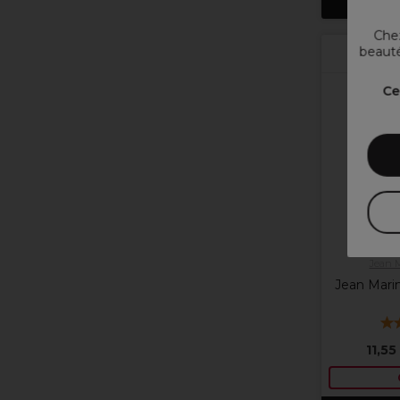
Chez
beauté
Ce
Jean 
Jean Mari
11,55