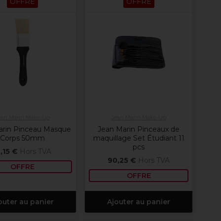
OFFRE
OFFRE
ean Marin Make-Up
Jean Marin Make-Up
arin Pinceau Masque
Jean Marin Pinceaux de
Corps 50mm
maquillage Set Étudiant 11
pcs
2,15 €
Hors TVA
90,25 €
Hors TVA
OFFRE
OFFRE
outer au panier
Ajouter au panier