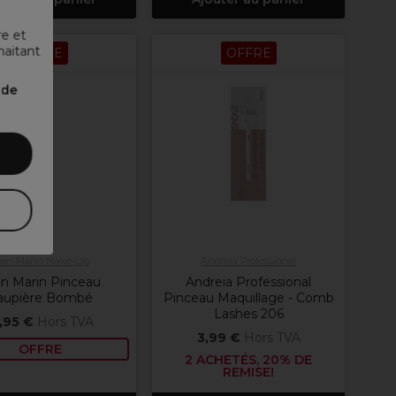
re et
haitant
OFFRE
OFFRE
nde
ean Marin Make-Up
Andreia Professional
n Marin Pinceau
Andreia Professional
aupière Bombé
Pinceau Maquillage - Comb
Lashes 206
,95 €
Hors TVA
3,99 €
Hors TVA
OFFRE
2 ACHETÉS, 20% DE
REMISE!