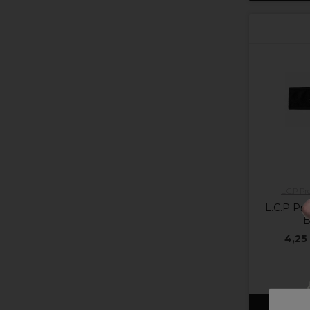
L.C.P Pr
L.C.P Pro
B
4,25
Ajout