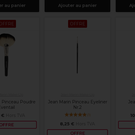
er au panier
Ajouter au panier
Aj
OFFRE
OFFRE
Marin Make-Up
Jean Marin Make-Up
J
n Pinceau Poudre
Jean Marin Pinceau Eyeliner
Jea
ventail
Nr.2
(
1
)
 €
Hors TVA
10
8,25 €
Hors TVA
OFFRE
OFFRE