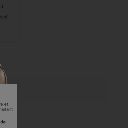
ht
ivré
re et
haitant
nde