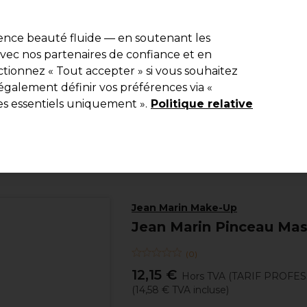
e 10 % de remise* sur votre première commande pro duo. Avec le c
ience beauté fluide — en soutenant les
 avec nos partenaires de confiance et en
Rechercher
tionnez « Tout accepter » si vous souhaitez
Equipement de salon
Beauté
Hommes
Inspirations
Les Pri
également définir vos préférences via «
es essentiels uniquement ».
Politique relative
Beauté
Maquillage et accessoires
Outils de maquillage
Jean Marin Make-Up
Jean Marin Pinceau M
(
0
)
12,15 €
Hors TVA
(TARIF PROFE
(
14,58 €
TVA incluse)