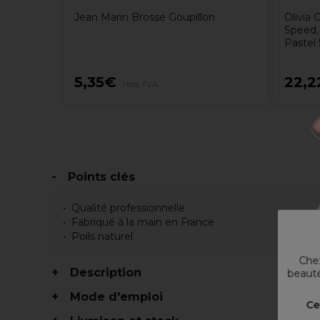
Jean Marin Brosse Goupillon
Olivia
Speed,
Pastel 
5,35€
22,2
Hors TVA
Points clés
Qualité professionnelle
Fabriqué à la main en France
Poils naturel
Chez
Description
beauté
Mode d'emploi
Ce