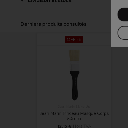
Livraison et stock
Derniers produits consultés
OFFRE
Jean Marin Make-Up
Jean Marin Pinceau Masque Corps
50mm
12,15 €
Hors TVA