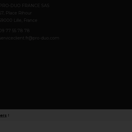
PRO-DUO FRANCE SAS
67, Place Rihour
59000 Lille, France
09 77 55 78 78
serviceclient.fr@pro-duo.com
iers
!