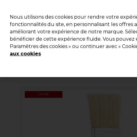
Profitez d
Nous utilisons des cookies pour rendre votre expér
fonctionnalités du site, en personnalisant les offres
améliorant votre expérience de notre marque. Sélec
Marques
Bons plans
Coiffure
Electro et Matériel
bénéficier de cette expérience fluide. Vous pouvez 
Paramètres des cookies » ou continuer avec « Cooki
Livraison et délais
lire la suite
aux cookies
OFFRE