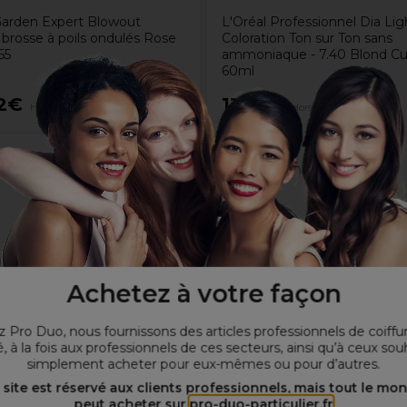
 Garden Expert Blowout
L'Oréal Professionnel Dia Lig
 brosse à poils ondulés Rose
Coloration Ton sur Ton sans
55
ammoniaque - 7.40 Blond Cu
60ml
2€
11,20€
Hors TVA
Hors TVA
Achetez à votre façon
 Pro Duo, nous fournissons des articles professionnels de coiffu
, à la fois aux professionnels de ces secteurs, ainsi qu’à ceux sou
simplement acheter pour eux-mêmes ou pour d’autres.
 site est réservé aux clients professionnels, mais tout le mo
peut acheter sur
pro-duo-particulier.fr