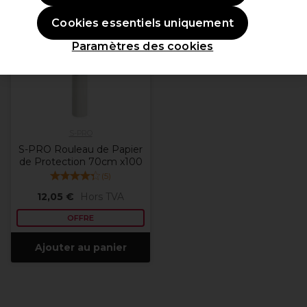
OFFRE
Cookies essentiels uniquement
Paramètres des cookies
S-PRO
S-PRO Rouleau de Papier
de Protection 70cm x100
(
5
)
12,05 €
Hors TVA
OFFRE
Ajouter au panier