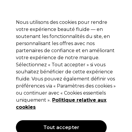
Profitez de 10 % de remise* sur votre première commande pro duo. Avec le code:
PRO10
Nous utilisons des cookies pour rendre
Se connecter
votre expérience beauté fluide — en
soutenant les fonctionnalités du site, en
Marques
Bons plans
Coiffure
Electro et Matériel
Equipem
personnalisant les offres avec nos
Livraison et délais
partenaires de confiance et en améliorant
lire la suite
votre expérience de notre marque.
Rouleaux d’examen
Beauté
Accessoires de beauté
Sélectionnez « Tout accepter » si vous
souhaitez bénéficier de cette expérience
Rouleaux d’examen
fluide. Vous pouvez également définir vos
préférences via « Paramètres des cookies »
ou continuer avec « Cookies essentiels
uniquement ».
Politique relative aux
Filters
cookies
Trier par:
Pertinence
Tout accepter