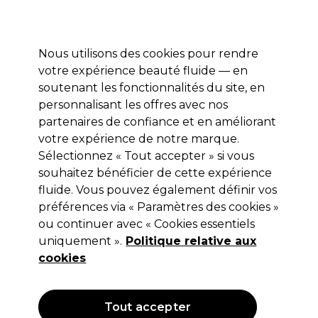
Profitez de 10 % de remise* sur votre première commande pro duo. Avec le code:
PRO10
Nous utilisons des cookies pour rendre
Se connecter
votre expérience beauté fluide — en
soutenant les fonctionnalités du site, en
Marques
Bons plans
Coiffure
Electro et Matériel
Equipem
personnalisant les offres avec nos
Livraison et délais
partenaires de confiance et en améliorant
lire la suite
votre expérience de notre marque.
Naturels
Coiffure
Extensions de cheveux et perruques
Sélectionnez « Tout accepter » si vous
souhaitez bénéficier de cette expérience
Naturels
fluide. Vous pouvez également définir vos
préférences via « Paramètres des cookies »
ou continuer avec « Cookies essentiels
uniquement ».
Politique relative aux
Filters
cookies
Trier par:
Pertinence
Tout accepter