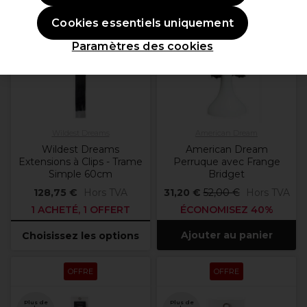
OFFRE
OFFRE
Cookies essentiels uniquement
Plus de
couleurs
Paramètres des cookies
disponibles
Wildest Dreams
American Dream
Wildest Dreams
American Dream
Extensions à Clips - Trame
Perruque avec Frange
Simple 60cm
Bridget
128,75 €
Hors TVA
31,20 €
52,00 €
Hors TVA
1 ACHETÉ, 1 OFFERT
ÉCONOMISEZ 40%
Ajouter au panier
Choisissez les options
OFFRE
OFFRE
Plus de
Plus de