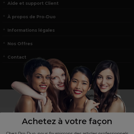
Aide et support Client
À propos de Pro-Duo
Informations légales
Nos Offres
Contact
Vous n’êtes pas un professionnel ?
Visitez notre site pour
les particuliers
!
Achetez à votre façon
Chez Pro Duo, nous fournissons des articles professionnels