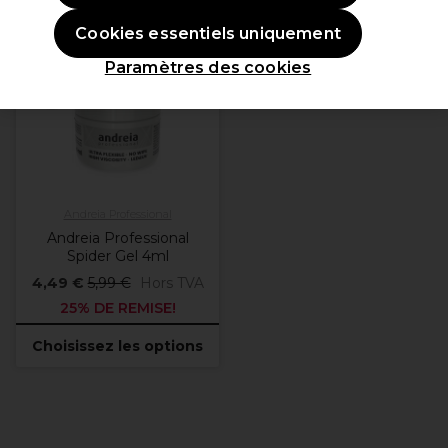
OFFRE
Cookies essentiels uniquement
Paramètres des cookies
Plus de
couleurs
disponibles
Andreia Professional
Andreia Professional
Spider Gel 4ml
4,49 €
5,99 €
Hors TVA
25% DE REMISE!
Choisissez les options