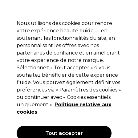
Profitez de 10 % de remise* sur votre première commande pro duo. Avec le code:
PRO10
Nous utilisons des cookies pour rendre
Se connecter
votre expérience beauté fluide — en
soutenant les fonctionnalités du site, en
Marques
Bons plans
Coiffure
Electro et Matériel
Equipem
personnalisant les offres avec nos
Livraison et délais
partenaires de confiance et en améliorant
lire la suite
votre expérience de notre marque.
Brosses et
Equipement de salon
Materiel pour manucure
Sélectionnez « Tout accepter » si vous
pinceaux pour ongles
souhaitez bénéficier de cette expérience
fluide. Vous pouvez également définir vos
Brosses et pinceaux pour ongles
préférences via « Paramètres des cookies »
ou continuer avec « Cookies essentiels
uniquement ».
Politique relative aux
cookies
Filters
Trier par:
Pertinence
Tout accepter