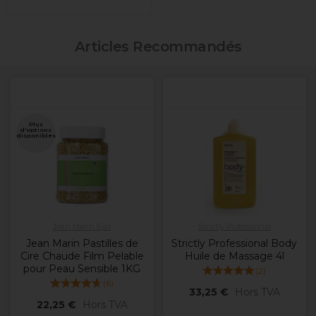
Articles Recommandés
Plus
d'options
disponibles
Jean Marin Epil
Strictly Professional
Jean Marin Pastilles de
Strictly Professional Body
Cire Chaude Film Pelable
Huile de Massage 4l
pour Peau Sensible 1KG
(
2
)
(
6
)
33,25 €
Hors TVA
22,25 €
Hors TVA