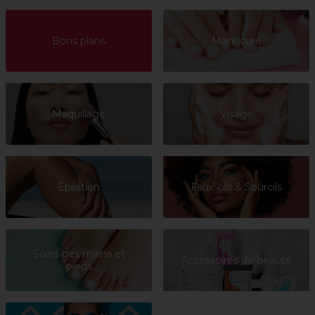
Bons plans
Manucure
Maquillage
Visage
Épilation
Faux-cils & Sourcils
Soins des mains et
Accessoires de beauté
pieds