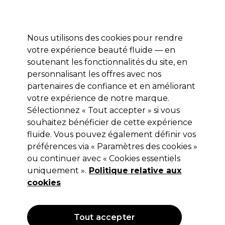
Profitez de 10 % de remise* sur votre première commande pro duo. Avec le code:
PRO10
Nous utilisons des cookies pour rendre
Se connecter
votre expérience beauté fluide — en
soutenant les fonctionnalités du site, en
Marques
Bons plans
Coiffure
Electro et Matériel
Equipem
personnalisant les offres avec nos
Livraison et délais
partenaires de confiance et en améliorant
lire la suite
votre expérience de notre marque.
Beauté
Sélectionnez « Tout accepter » si vous
souhaitez bénéficier de cette expérience
Parcourez notre vaste sélection de produits de beauté
fluide. Vous pouvez également définir vos
professionnels. Quels que soient vos besoins, nous vous
préférences via « Paramètres des cookies »
proposons les meilleurs cosmétiques pour le visage et le
ou continuer avec « Cookies essentiels
corps, dont des articles de maquillage et d'épilation.
uniquement ».
Politique relative aux
cookies
Jean Marin
Andreia
Andreia
Ongles :
Epil : jusqu'à
Professional:
Professional
jusqu'a -25 %
-50 %
Mix & Match
Tout accepter