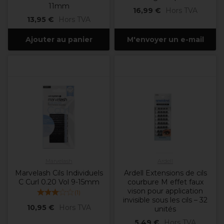
11mm
16,99 €
Hors TVA
13,95 €
Hors TVA
Ajouter au panier
M'envoyer un e-mail
Marvelash
Ardell
Marvelash Cils Individuels
Ardell Extensions de cils
C Curl 0.20 Vol 9-15mm
courbure M effet faux
vison pour application
(
1
)
invisible sous les cils – 32
10,95 €
Hors TVA
unités
5,49 €
Hors TVA