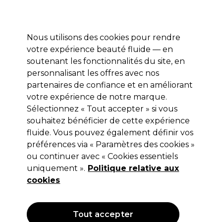
Profitez de 10 % de remise* sur votre première commande pro duo. Avec le code:
PRO10
Nous utilisons des cookies pour rendre
Se connecter
votre expérience beauté fluide — en
soutenant les fonctionnalités du site, en
Marques
Bons plans
Coiffure
Electro et Matériel
Equipem
personnalisant les offres avec nos
Livraison et délais
partenaires de confiance et en améliorant
lire la suite
votre expérience de notre marque.
Faux-cils
Beauté
Cils et sourcils
Sélectionnez « Tout accepter » si vous
souhaitez bénéficier de cette expérience
Faux-cils
fluide. Vous pouvez également définir vos
préférences via « Paramètres des cookies »
ou continuer avec « Cookies essentiels
uniquement ».
Politique relative aux
Filters
cookies
Trier par:
Pertinence
Tout accepter