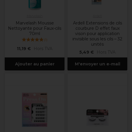
Marvelash
Ardell
Marvelash Mousse
Ardell Extensions de cils
Nettoyante pour Faux-cils
courbure D effet faux
70ml
vison pour application
invisible sous les cils – 32
(
1
)
unités
11,19 €
Hors TVA
5,49 €
Hors TVA
Ajouter au panier
M'envoyer un e-mail