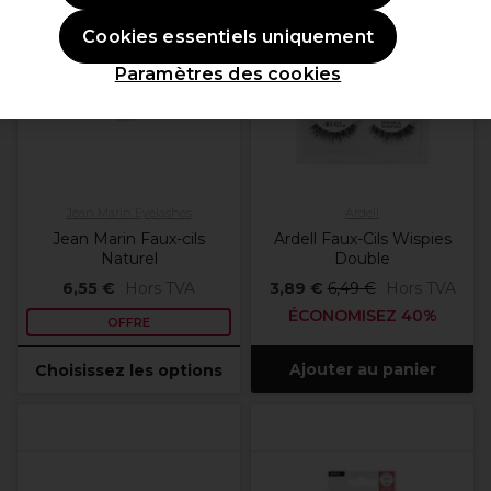
OFFRE
OFFRE
Cookies essentiels uniquement
Plus
d'options
Paramètres des cookies
disponibles
Jean Marin Eyelashes
Ardell
Jean Marin Faux-cils
Ardell Faux-Cils Wispies
Naturel
Double
6,55 €
Hors TVA
3,89 €
6,49 €
Hors TVA
ÉCONOMISEZ 40%
OFFRE
Ajouter au panier
Choisissez les options