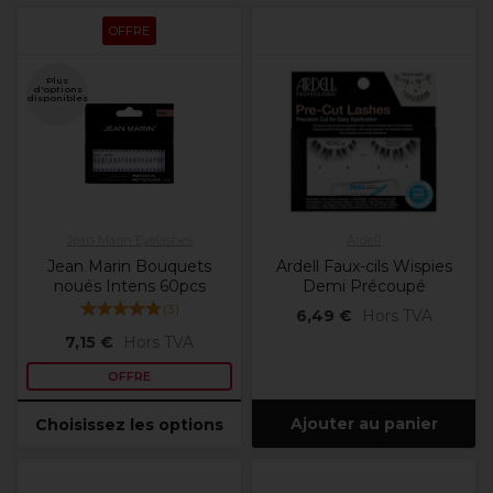
OFFRE
Plus
d'options
disponibles
Jean Marin Eyelashes
Ardell
Jean Marin Bouquets
Ardell Faux-cils Wispies
noués Intens 60pcs
Demi Précoupé
(
3
)
6,49 €
Hors TVA
7,15 €
Hors TVA
OFFRE
Ajouter au panier
Choisissez les options