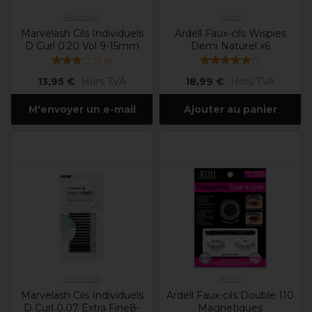
Marvelash
Ardell
Marvelash Cils Individuels
Ardell Faux-cils Wispies
D Curl 0.20 Vol 9-15mm
Demi Naturel x6
(
1
)
(
1
)
13,95 €
Hors TVA
18,99 €
Hors TVA
M'envoyer un e-mail
Ajouter au panier
Marvelash
Ardell
Marvelash Cils Individuels
Ardell Faux-cils Double 110
D Curl 0.07 Extra Fine8-
Magnetiques