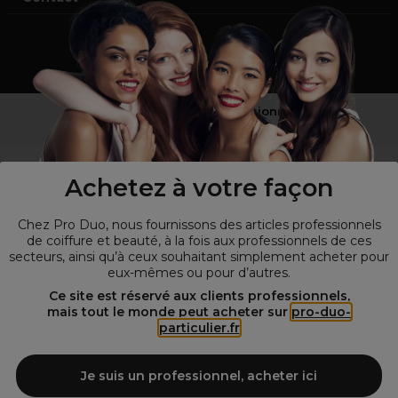
Vous n’êtes pas un professionnel ?
Visitez notre site pour
les particuliers
!
Achetez à votre façon
Chez Pro Duo, nous fournissons des articles professionnels
de coiffure et beauté, à la fois aux professionnels de ces
secteurs, ainsi qu’à ceux souhaitant simplement acheter pour
eux-mêmes ou pour d’autres.
Ce site est réservé aux clients professionnels,
mais tout le monde peut acheter sur
pro-duo-
particulier.fr
© Tous droits réservés © Pro-Duo
2026
Spécialiste de la coiffure et de la beauté, nous vous proposons une
large sélection de produits professionnels pour la coiffure et
Je suis un professionnel, acheter ici
l'esthétique autour d'un choix de grandes marques qui font de Pro-