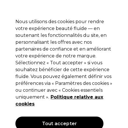
Profitez de 10 % de remise* sur votre première commande pro duo. Avec le code:
PRO10
Nous utilisons des cookies pour rendre
Se connecter
votre expérience beauté fluide — en
soutenant les fonctionnalités du site, en
Marques
Bons plans
Coiffure
Electro et Matériel
Equipem
personnalisant les offres avec nos
Livraison et délais
partenaires de confiance et en améliorant
lire la suite
votre expérience de notre marque.
Sélectionnez « Tout accepter » si vous
Ardell
souhaitez bénéficier de cette expérience
Ardell Faux-cils n°443, shapewear
fluide. Vous pouvez également définir vos
préférences via « Paramètres des cookies »
effet nude
ou continuer avec « Cookies essentiels
(
0
)
uniquement ».
Politique relative aux
4,99 €
cookies
Hors TVA
(TARIF PROFESSIONNEL)
(
5,99 €
TVA incluse)
Tout accepter