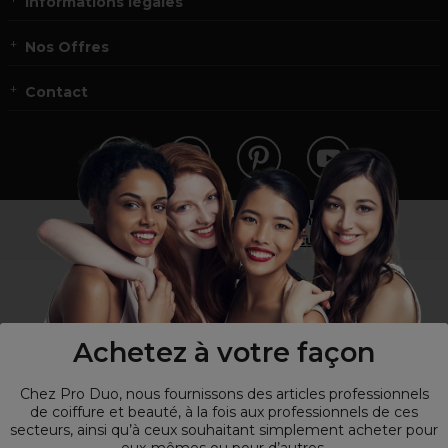
Informations légales
Nos Offres
Contact
Vous n’êtes pas un professionnel ?
Visitez notre site pour
les particuliers
!
Achetez à votre façon
Chez Pro Duo, nous fournissons des articles professionnels
de coiffure et beauté, à la fois aux professionnels de ces
secteurs, ainsi qu’à ceux souhaitant simplement acheter pour