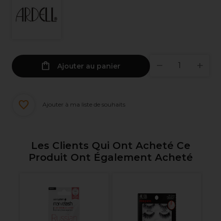
Ajouter au panier
Ajouter à ma liste de souhaits
Les Clients Qui Ont Acheté Ce
Produit Ont Également Acheté
Ar
Bo