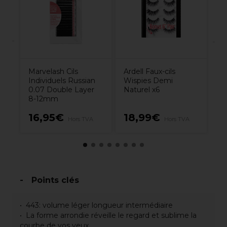
Marvelash Cils
Ardell Faux-cils
Individuels Russian
Wispies Demi
0.07 Double Layer
Naturel x6
8-12mm
16,95€
18,99€
9
Hors TVA
Hors TVA
Points clés
443: volume léger longueur intermédiaire
La forme arrondie réveille le regard et sublime la
courbe de vos yeux