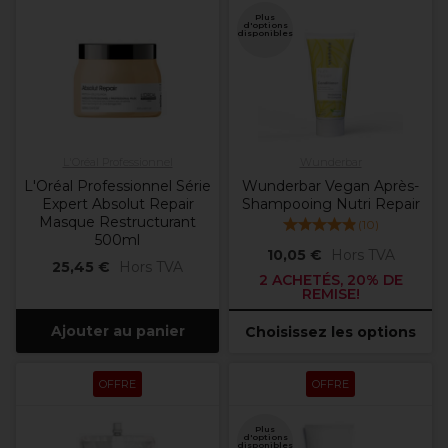
Plus
d'options
disponibles
L'Oréal Professionnel
Wunderbar
L'Oréal Professionnel Série
Wunderbar Vegan Après-
Expert Absolut Repair
Shampooing Nutri Repair
Masque Restructurant
(
10
)
500ml
10,05 €
Hors TVA
25,45 €
Hors TVA
2 ACHETÉS, 20% DE
REMISE!
Ajouter au panier
Choisissez les options
OFFRE
OFFRE
Plus
d'options
disponibles