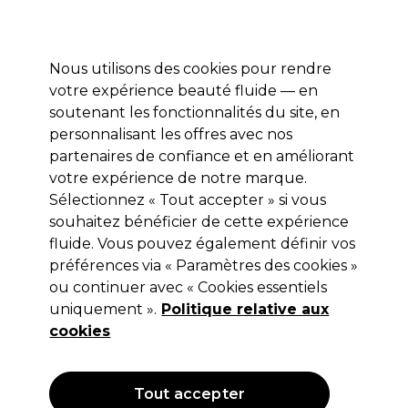
Profitez de 10 % de remise* sur votre première commande pro duo. Avec le code:
PRO10
Nous utilisons des cookies pour rendre
Se connecter
votre expérience beauté fluide — en
soutenant les fonctionnalités du site, en
Marques
Bons plans
Coiffure
Electro et Matériel
Equipem
personnalisant les offres avec nos
Livraison et délais
partenaires de confiance et en améliorant
lire la suite
votre expérience de notre marque.
Pointes fourchues
Coiffure
Types et conditions de cheveux
Sélectionnez « Tout accepter » si vous
souhaitez bénéficier de cette expérience
Pointes fourchues
fluide. Vous pouvez également définir vos
préférences via « Paramètres des cookies »
Des soins fortifiants et scellants pour réduire la casse et
ou continuer avec « Cookies essentiels
améliorer l’état des pointes.
uniquement ».
Politique relative aux
cookies
Filters
Tout accepter
Trier par:
Pertinence