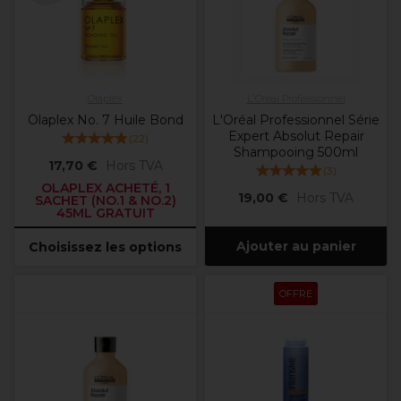
Olaplex
L'Oréal Professionnel
Olaplex No. 7 Huile Bond
L'Oréal Professionnel Série
Expert Absolut Repair
(
22
)
Shampooing 500ml
17,70 €
Hors TVA
(
3
)
OLAPLEX ACHETÉ, 1
19,00 €
Hors TVA
SACHET (NO.1 & NO.2)
45ML GRATUIT
Ajouter au panier
Choisissez les options
OFFRE