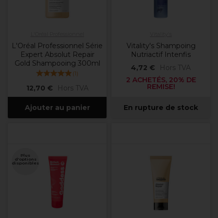
L'Oréal Professionnel
Vitality's
L'Oréal Professionnel Série
Vitality's Shampoing
Expert Absolut Repair
Nutriactif Intenfis
Gold Shampooing 300ml
4,72 €
Hors TVA
(
1
)
2 ACHETÉS, 20% DE
REMISE!
12,70 €
Hors TVA
Ajouter au panier
En rupture de stock
Plus
d'options
disponibles