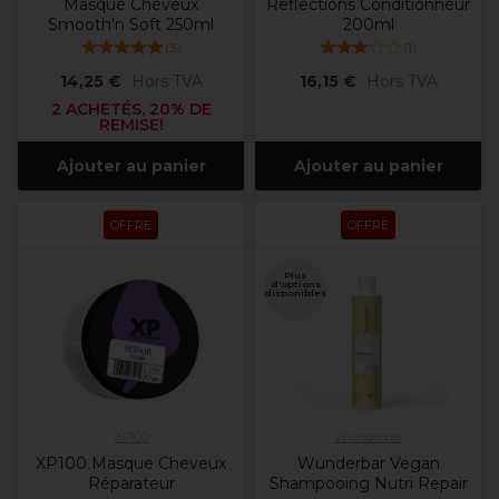
Masque Cheveux
Reflections Conditionneur
Smooth'n Soft 250ml
200ml
(
3
)
(
1
)
14,25 €
Hors TVA
16,15 €
Hors TVA
2 ACHETÉS, 20% DE
REMISE!
Ajouter au panier
Ajouter au panier
OFFRE
OFFRE
Plus
d'options
disponibles
XP100
Wunderbar
XP100 Masque Cheveux
Wunderbar Vegan
Réparateur
Shampooing Nutri Repair