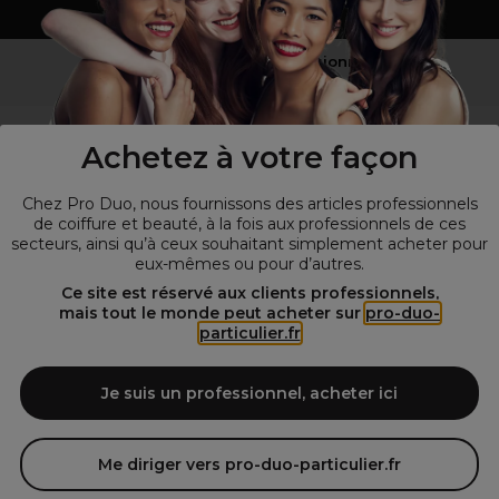
Vous n’êtes pas un professionnel ?
Visitez notre site pour
les particuliers
!
Achetez à votre façon
Chez Pro Duo, nous fournissons des articles professionnels
de coiffure et beauté, à la fois aux professionnels de ces
secteurs, ainsi qu’à ceux souhaitant simplement acheter pour
eux-mêmes ou pour d’autres.
Ce site est réservé aux clients professionnels,
mais tout le monde peut acheter sur
pro-duo-
particulier.fr
© Tous droits réservés © Pro-Duo
2026
Spécialiste de la coiffure et de la beauté, nous vous proposons une
large sélection de produits professionnels pour la coiffure et
Je suis un professionnel, acheter ici
l'esthétique autour d'un choix de grandes marques qui font de Pro-
Duo le fournisseur incontournable des salons de coiffure et instituts
de beauté! Notre gamme de produits s’adresse également à tous ceux
Me diriger vers pro-duo-particulier.fr
qui sont à la recherche de produits et d'accessoires de coiffure et de
matériel esthétique de qualité.