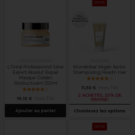
OFFRE
Plus
d'options
disponibles
L'Oréal Professionnel
Wunderbar
L'Oréal Professionnel Série
Wunderbar Vegan Après-
Expert Absolut Repair
Shampooing Head'n Hair
Masque Golden
(
1
)
Restructurant 250ml
11,55 €
Hors TVA
(
1
)
2 ACHETÉS, 20% DE
19,10 €
Hors TVA
REMISE!
Ajouter au panier
Choisissez les options
OFFRE