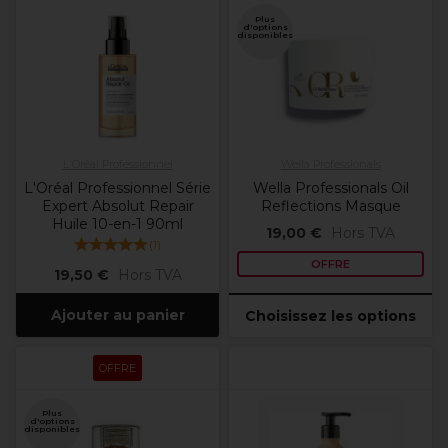
Plus
d'options
disponibles
L'Oréal Professionnel
Wella Professionals
L'Oréal Professionnel Série
Wella Professionals Oil
Expert Absolut Repair
Reflections Masque
Huile 10-en-1 90ml
19,00 €
Hors TVA
(
1
)
OFFRE
19,50 €
Hors TVA
Ajouter au panier
Choisissez les options
OFFRE
Plus
d'options
disponibles