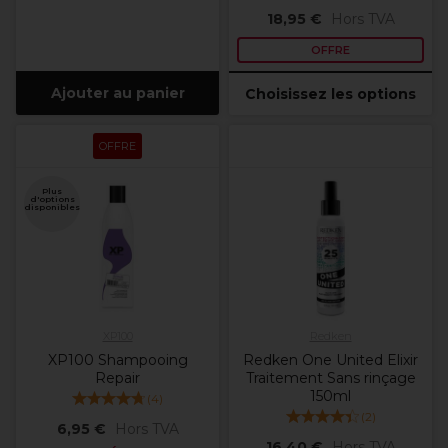
18,95 €
Hors TVA
OFFRE
Ajouter au panier
Choisissez les options
OFFRE
Plus
d'options
disponibles
XP100
Redken
XP100 Shampooing
Redken One United Elixir
Repair
Traitement Sans rinçage
150ml
(
4
)
(
2
)
6,95 €
Hors TVA
16,40 €
Hors TVA