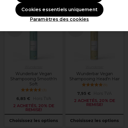
Cookies essentiels uniquement
OFFRE
OFFRE
Paramètres des cookies
Plus
Plus
d'options
d'options
disponibles
disponibles
Wunderbar
Wunderbar
Wunderbar Vegan
Wunderbar Vegan
Shampooing Smooth'n
Shampooing Head'n Hair
Soft
(
9
)
(
3
)
7,95 €
Hors TVA
6,85 €
Hors TVA
2 ACHETÉS, 20% DE
REMISE!
2 ACHETÉS, 20% DE
REMISE!
Choisissez les options
Choisissez les options