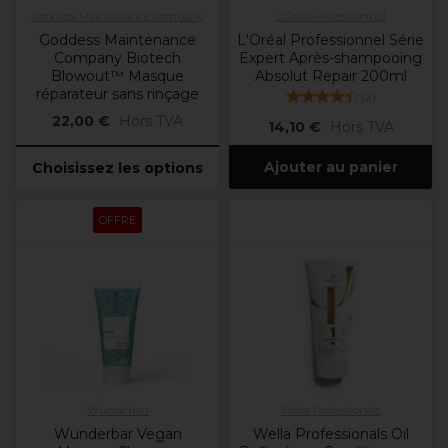
Goddess Maintenance Company
L'Oréal Professionnel
Goddess Maintenance
L'Oréal Professionnel Série
Company Biotech
Expert Après-shampooing
Blowout™ Masque
Absolut Repair 200ml
réparateur sans rinçage
(
2
)
22,00 €
Hors TVA
14,10 €
Hors TVA
Ajouter au panier
Choisissez les options
OFFRE
Wunderbar
Wella Professionals
Wunderbar Vegan
Wella Professionals Oil