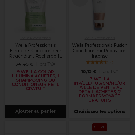
Wella Professionals
Wella Professionals
Wella Professionals
Wella Professionals Fusion
Elements Conditionneur
Conditionneur Réparation
Régénérant Recharge 1L
Intense
(
4
)
34,45 €
Hors TVA
16,15 €
Hors TVA
9 WELLA COLOR
ILLUMINA ACHETÉS, 1
3 WELLA
SHAMPOOING OU
INV/ELE/FUS/CM/NC/OR
CONDITIONEUR PB 1L
TAILLE DE VENTE AU
GRATUIT
DETAIL ACHETÉS, 2
FORMATS VOYAGE
GRATUITS
Ajouter au panier
Choisissez les options
OFFRE