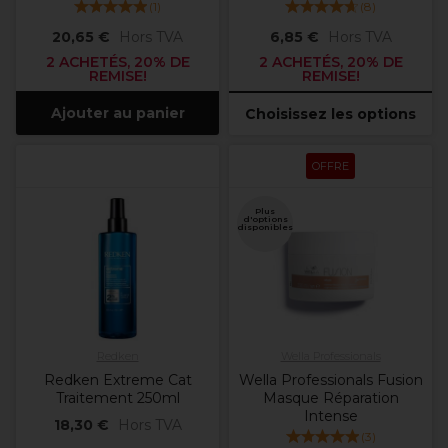
(
1
)
(
8
)
20,65 €
Hors TVA
6,85 €
Hors TVA
2 ACHETÉS, 20% DE
2 ACHETÉS, 20% DE
REMISE!
REMISE!
Ajouter au panier
Choisissez les options
OFFRE
Plus
d'options
disponibles
Redken
Wella Professionals
Redken Extreme Cat
Wella Professionals Fusion
Traitement 250ml
Masque Réparation
Intense
18,30 €
Hors TVA
(
3
)