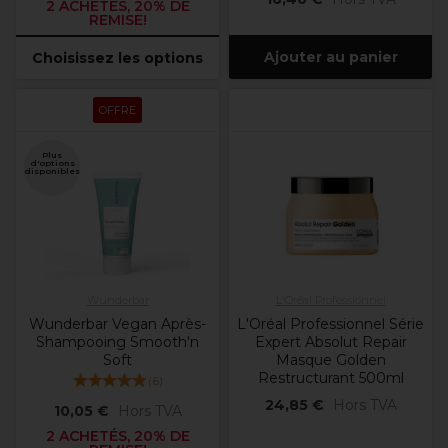
2 ACHETÉS, 20% DE
REMISE!
Ajouter au panier
Choisissez les options
OFFRE
Plus
d'options
disponibles
Wunderbar
L'Oréal Professionnel
Wunderbar Vegan Après-
L'Oréal Professionnel Série
Shampooing Smooth'n
Expert Absolut Repair
Soft
Masque Golden
Restructurant 500ml
(
6
)
24,85 €
Hors TVA
10,05 €
Hors TVA
2 ACHETÉS, 20% DE