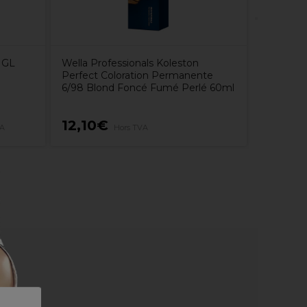
 GL
Wella Professionals Koleston
Perfect Coloration Permanente
6/98 Blond Foncé Fumé Perlé 60ml
12,10€
4,99€
VA
Hors TVA