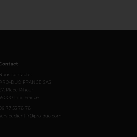
Contact
Nous contacter
PRO-DUO FRANCE SAS
67, Place Rihour
59000 Lille, France
09 77 55 78 78
serviceclient.fr@pro-duo.com