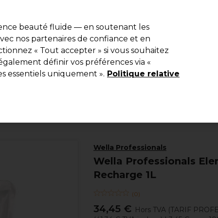
e 10 % de remise* sur votre première commande pro duo. Avec le c
ience beauté fluide — en soutenant les
 avec nos partenaires de confiance et en
Rechercher
tionnez « Tout accepter » si vous souhaitez
Equipement de salon
Beauté
Hommes
Inspirations
Les Pri
également définir vos préférences via «
es essentiels uniquement ».
Politique relative
Coiffure
Soins Capillaires
Après-shampooing
Wella Professionals
Wella Professionals El
Recharge 1L
(
0
)
34,45 €
Hors TVA
(TARIF PROF