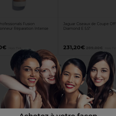
rofessionals Fusion
Jaguar Ciseaux de Coupe Off
ionneur Réparation Intense
Diamond E 5.5"
0€
231,20€
289,00€
Hors TVA
Hors T
composés de 50 % de plastique recyclé