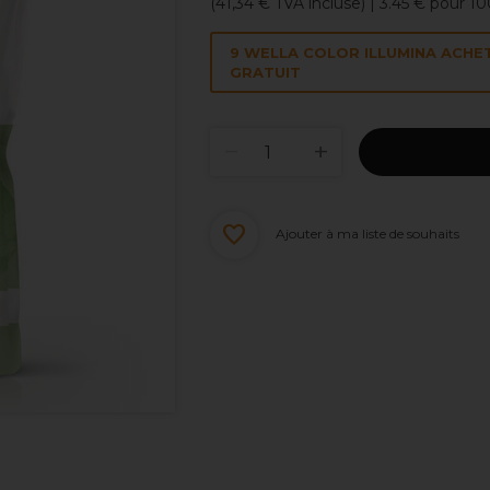
(
41,34 €
TVA incluse)
| 3.45 € pour 1
9 WELLA COLOR ILLUMINA ACHE
GRATUIT
Ajouter à ma liste de souhaits