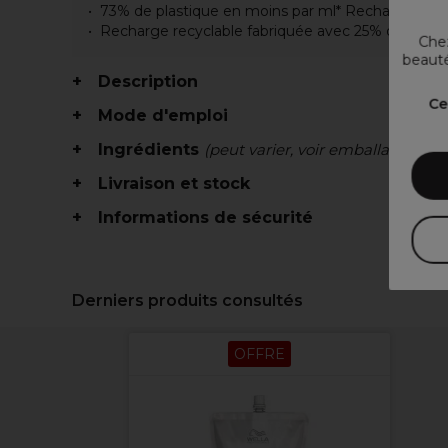
73% de plastique en moins par ml* Recharge de 1
Recharge recyclable fabriquée avec 25% de plasti
Chez
beauté
Description
Ce
Mode d'emploi
Ingrédients
(peut varier, voir emballage)
Livraison et stock
Informations de sécurité
Derniers produits consultés
OFFRE