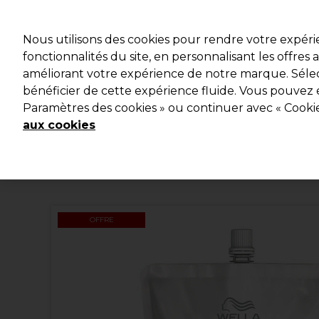
Profitez d
Nous utilisons des cookies pour rendre votre expér
fonctionnalités du site, en personnalisant les offres
améliorant votre expérience de notre marque. Sélec
Marques
Bons plans
Coiffure
Electro et Matériel
bénéficier de cette expérience fluide. Vous pouvez 
Paramètres des cookies » ou continuer avec « Cooki
Livraison et délais
lire la suite
aux cookies
OFFRE