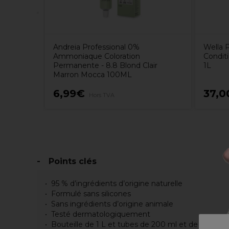
Andreia Professional 0%
Wella P
Ammoniaque Coloration
Condit
Permanente - 8.8 Blond Clair
1L
Marron Mocca 100ML
6,99€
37,0
Hors TVA
Points clés
95 % d’ingrédients d’origine naturelle
Formulé sans silicones
Sans ingrédients d’origine animale
Testé dermatologiquement
Bouteille de 1 L et tubes de 200 ml et de 30 ml 