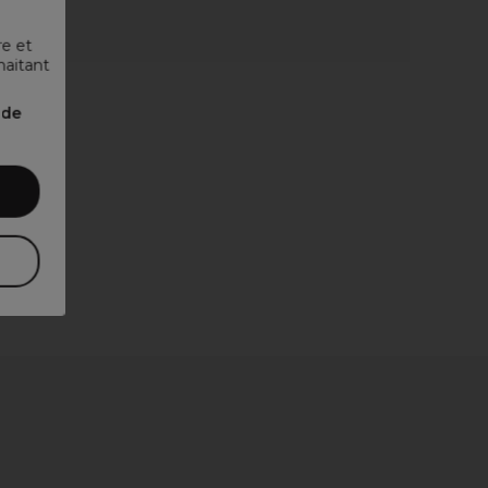
re et
haitant
nde