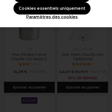
OFFRE
Cookies essentiels uniquement
Paramètres des cookies
Hive
Jean Marin Epil
Hive Récipient pour
Jean Marin Chauffe-Cire
Chauffe-Cire Neös 1L
Traditionnel
(
1
)
(
1
)
14,29 €
Hors TVA
42,47 €
84,95 €
Hors TVA
50% DE REMISE!
Ajouter au panier
Ajouter au panier
EXCLUSIF