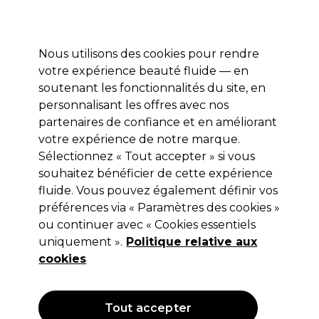
Profitez de 10 % de remise* sur votre première commande pro duo. Avec le code:
PRO10
Nous utilisons des cookies pour rendre
Se connecter
votre expérience beauté fluide — en
soutenant les fonctionnalités du site, en
Marques
Bons plans
Coiffure
Electro et Matériel
Equipem
personnalisant les offres avec nos
Livraison et délais
partenaires de confiance et en améliorant
lire la suite
votre expérience de notre marque.
Matériel électrique épilation
Electro et Matériel
Sélectionnez « Tout accepter » si vous
souhaitez bénéficier de cette expérience
Matériel électrique épilation
fluide. Vous pouvez également définir vos
préférences via « Paramètres des cookies »
ou continuer avec « Cookies essentiels
uniquement ».
Politique relative aux
Filters
cookies
Trier par:
Pertinence
Tout accepter