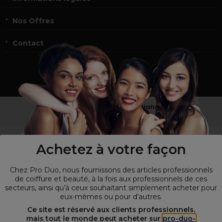
Nos Offres
Contact
Vous n’êtes pas un professionnel ?
Visitez notre site pour
les particuliers
!
Achetez à votre façon
Chez Pro Duo, nous fournissons des articles professionnels
de coiffure et beauté, à la fois aux professionnels de ces
secteurs, ainsi qu’à ceux souhaitant simplement acheter pour
eux-mêmes ou pour d’autres.
Ce site est réservé aux clients professionnels,
mais tout le monde peut acheter sur
pro-duo-