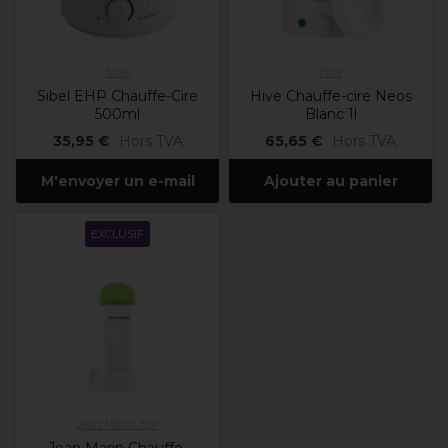
Sibel
Hive
Sibel EHP Chauffe-Cire
Hive Chauffe-cire Neos
500ml
Blanc 1l
35,95 €
Hors TVA
65,65 €
Hors TVA
M'envoyer un e-mail
Ajouter au panier
EXCLUSIF
Jean Marin Epil