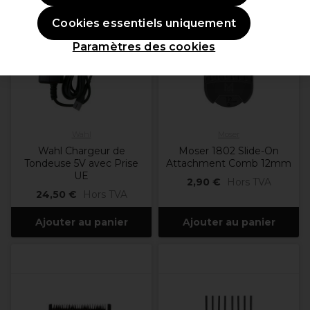
Cookies essentiels uniquement
Paramètres des cookies
Wahl
Moser
Wahl Chargeur de
Moser 1802 Slide-On
Tondeuse 5V avec Prise
Attachment Comb 12mm
UE
2,90 €
Hors TVA
24,50 €
Hors TVA
Ajouter au panier
Ajouter au panier