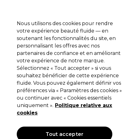
Profitez de 10 % de remise* sur votre première commande pro duo. Avec le code:
PRO10
Nous utilisons des cookies pour rendre
Se connecter
votre expérience beauté fluide — en
soutenant les fonctionnalités du site, en
Marques
Bons plans
Coiffure
Electro et Matériel
Equipem
personnalisant les offres avec nos
Livraison et délais
partenaires de confiance et en améliorant
lire la suite
votre expérience de notre marque.
Accessoires pour tondeuse et trimmer
Electro et Matériel
Sélectionnez « Tout accepter » si vous
souhaitez bénéficier de cette expérience
Accessoires pour tondeuse et trimmer
fluide. Vous pouvez également définir vos
préférences via « Paramètres des cookies »
ou continuer avec « Cookies essentiels
uniquement ».
Politique relative aux
Filters
cookies
Trier par:
Pertinence
Tout accepter