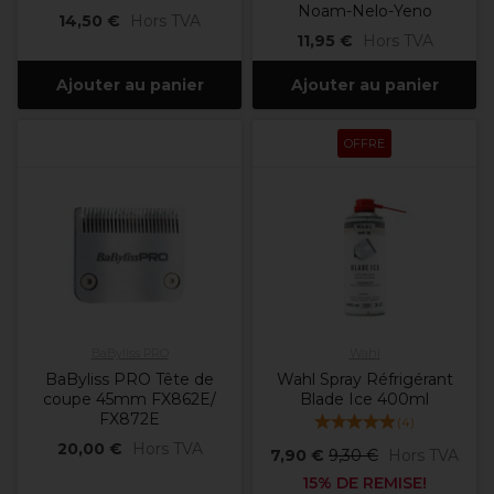
Noam-Nelo-Yeno
14,50 €
Hors TVA
11,95 €
Hors TVA
Ajouter au panier
Ajouter au panier
OFFRE
BaByliss PRO
Wahl
BaByliss PRO Tête de
Wahl Spray Réfrigérant
coupe 45mm FX862E/
Blade Ice 400ml
FX872E
(
4
)
20,00 €
Hors TVA
7,90 €
9,30 €
Hors TVA
15% DE REMISE!