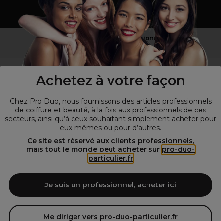
Vous n’êtes pas un professionnel ?
Visitez notre site pour
les particuliers
!
Achetez à votre façon
Chez Pro Duo, nous fournissons des articles professionnels
de coiffure et beauté, à la fois aux professionnels de ces
secteurs, ainsi qu’à ceux souhaitant simplement acheter pour
eux-mêmes ou pour d’autres.
Ce site est réservé aux clients professionnels,
mais tout le monde peut acheter sur
pro-duo-
particulier.fr
© Tous droits réservés © Pro-Duo
2026
Spécialiste de la coiffure et de la beauté, nous vous proposons une
large sélection de produits professionnels pour la coiffure et
Je suis un professionnel, acheter ici
l'esthétique autour d'un choix de grandes marques qui font de Pro-
Duo le fournisseur incontournable des salons de coiffure et instituts
de beauté! Notre gamme de produits s’adresse également à tous ceux
Me diriger vers pro-duo-particulier.fr
qui sont à la recherche de produits et d'accessoires de coiffure et de