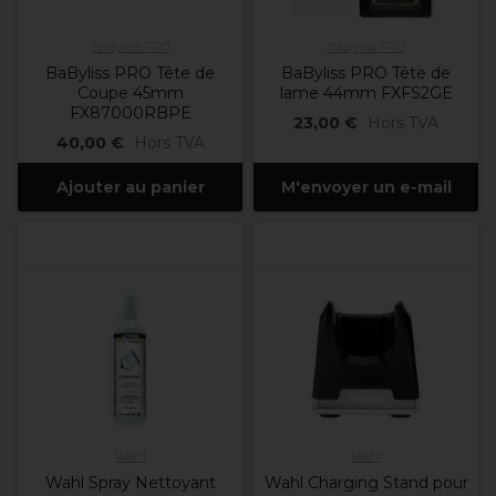
BaByliss PRO
BaByliss PRO
BaByliss PRO Tête de
BaByliss PRO Tête de
Coupe 45mm
lame 44mm FXFS2GE
FX87000RBPE
23,00 €
Hors TVA
40,00 €
Hors TVA
Ajouter au panier
M'envoyer un e-mail
Wahl
Wahl
Wahl Spray Nettoyant
Wahl Charging Stand pour