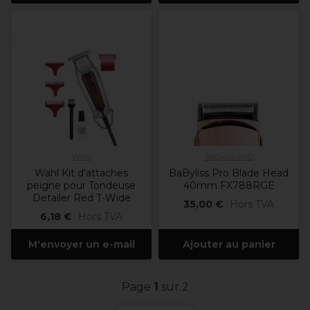
Wahl
BaByliss PRO
Wahl Kit d'attaches
BaByliss Pro Blade Head
peigne pour Tondeuse
40mm FX788RGE
Detailer Red T-Wide
35,00 €
Hors TVA
6,18 €
Hors TVA
M'envoyer un e-mail
Ajouter au panier
Page
1
sur 2