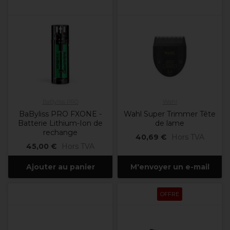
BaByliss PRO
Wahl
BaByliss PRO FXONE -
Wahl Super Trimmer Tête
Batterie Lithium-Ion de
de lame
rechange
40,69 €
Hors TVA
45,00 €
Hors TVA
Ajouter au panier
M'envoyer un e-mail
OFFRE