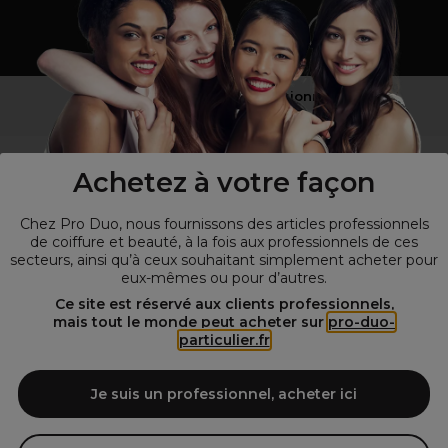
Vous n’êtes pas un professionnel ?
Visitez notre site pour
les particuliers
!
Achetez à votre façon
Chez Pro Duo, nous fournissons des articles professionnels
de coiffure et beauté, à la fois aux professionnels de ces
secteurs, ainsi qu’à ceux souhaitant simplement acheter pour
eux-mêmes ou pour d’autres.
Ce site est réservé aux clients professionnels,
mais tout le monde peut acheter sur
pro-duo-
particulier.fr
© Tous droits réservés © Pro-Duo
2026
Spécialiste de la coiffure et de la beauté, nous vous proposons une
large sélection de produits professionnels pour la coiffure et
Je suis un professionnel, acheter ici
l'esthétique autour d'un choix de grandes marques qui font de Pro-
Duo le fournisseur incontournable des salons de coiffure et instituts
de beauté! Notre gamme de produits s’adresse également à tous ceux