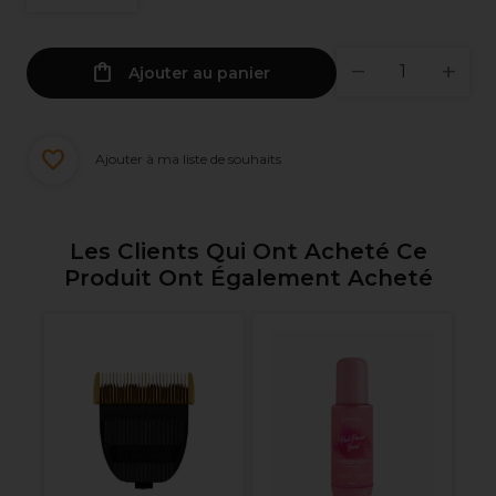
Ajouter au panier
Ajouter à ma liste de souhaits
Les Clients Qui Ont Acheté Ce
Produit Ont Également Acheté
nel
Wa
n
0