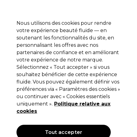
Profitez de 10 % de remise* sur votre première commande pro duo. Avec le code:
PRO10
Nous utilisons des cookies pour rendre
Se connecter
votre expérience beauté fluide — en
soutenant les fonctionnalités du site, en
Marques
Bons plans
Coiffure
Electro et Matériel
Equipem
personnalisant les offres avec nos
Livraison et délais
partenaires de confiance et en améliorant
lire la suite
votre expérience de notre marque.
Sélectionnez « Tout accepter » si vous
Wahl
souhaitez bénéficier de cette expérience
Wahl Lames pour Tondeuse 5 Star
fluide. Vous pouvez également définir vos
préférences via « Paramètres des cookies »
Hero
ou continuer avec « Cookies essentiels
(
0
)
uniquement ».
Politique relative aux
32,50 €
cookies
Hors TVA
(TARIF PROFESSIONNEL)
(
39,00 €
TVA incluse)
Tout accepter