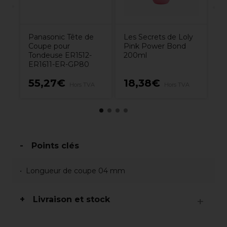
Panasonic Tête de
Les Secrets de Loly
Coupe pour
Pink Power Bond
Tondeuse ER1512-
200ml
ER1611-ER-GP80
55,27€
18,38€
5
Hors TVA
Hors TVA
Points clés
Longueur de coupe 04 mm
Livraison et stock