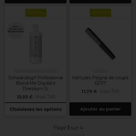
NOUVEAU
NOUVEAU
Plus
d'options
disponibles
Schwarzkopf Professional
Hercules
Schwarzkopf Professional
Hercules Peigne de coupe
Blond Me Oxydant
627/7
Premium 1L
11,79 €
Hors TVA
13,55 €
Hors TVA
Ajouter au panier
Choisissez les options
Page
1
sur 4