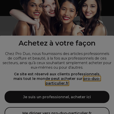
Vous n’êtes pas un professionnel ?
Visitez notre site pour
les particuliers
!
Achetez à votre façon
Chez Pro Duo, nous fournissons des articles professionnels
de coiffure et beauté, à la fois aux professionnels de ces
secteurs, ainsi qu’à ceux souhaitant simplement acheter pour
eux-mêmes ou pour d’autres.
Ce site est réservé aux clients professionnels,
mais tout le monde peut acheter sur
pro-duo-
particulier.fr
© Tous droits réservés © Pro-Duo
2026
Spécialiste de la coiffure et de la beauté, nous vous proposons une
large sélection de produits professionnels pour la coiffure et
Je suis un professionnel, acheter ici
l'esthétique autour d'un choix de grandes marques qui font de Pro-
Duo le fournisseur incontournable des salons de coiffure et instituts
de beauté! Notre gamme de produits s’adresse également à tous ceux
Me diriger vers pro-duo-particulier.fr