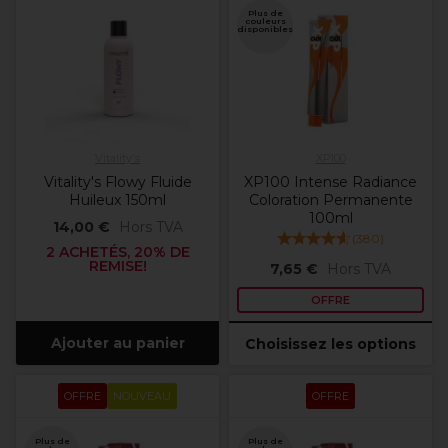
Plus de
couleurs
disponibles
Vitality's
XP100
Vitality's Flowy Fluide
XP100 Intense Radiance
Huileux 150ml
Coloration Permanente
100ml
14,00 €
Hors TVA
(
380
)
2 ACHETÉS, 20% DE
REMISE!
7,65 €
Hors TVA
OFFRE
Ajouter au panier
Choisissez les options
OFFRE
NOUVEAU
OFFRE
Plus de
Plus de