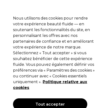
Profitez de 10 % de remise* sur votre première commande pro duo. Avec le code:
PRO10
Nous utilisons des cookies pour rendre
Se connecter
votre expérience beauté fluide — en
soutenant les fonctionnalités du site, en
Marques
Bons plans
Coiffure
Electro et Matériel
Equipem
personnalisant les offres avec nos
Livraison et délais
partenaires de confiance et en améliorant
lire la suite
votre expérience de notre marque.
Nouveaux articles
Sélectionnez « Tout accepter » si vous
souhaitez bénéficier de cette expérience
Nouveaux articles
fluide. Vous pouvez également définir vos
préférences via « Paramètres des cookies »
ou continuer avec « Cookies essentiels
Filters
uniquement ».
Politique relative aux
cookies
Trier par:
Nouveautés
Tout accepter
90 derniers jours