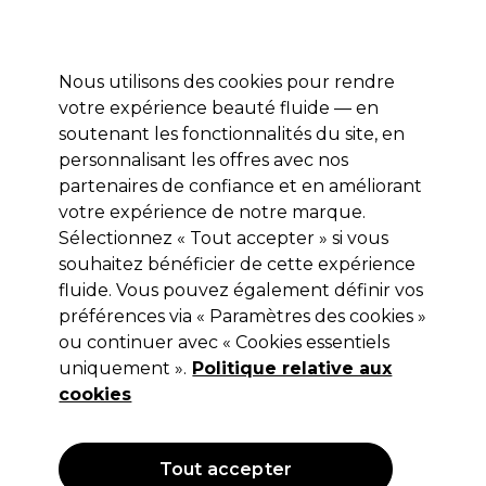
Profitez de 10 % de remise* sur votre première commande pro duo. Avec le code:
PRO10
Nous utilisons des cookies pour rendre
Se connecter
votre expérience beauté fluide — en
soutenant les fonctionnalités du site, en
Marques
Bons plans
Coiffure
Electro et Matériel
Equipem
personnalisant les offres avec nos
Livraison et délais
partenaires de confiance et en améliorant
lire la suite
votre expérience de notre marque.
Soins Lotions et Sérums
Coiffure
Produits coiffants
Sélectionnez « Tout accepter » si vous
souhaitez bénéficier de cette expérience
Soins Lotions et Sérums
fluide. Vous pouvez également définir vos
préférences via « Paramètres des cookies »
ou continuer avec « Cookies essentiels
uniquement ».
Politique relative aux
Filters
cookies
Trier par:
Pertinence
Tout accepter