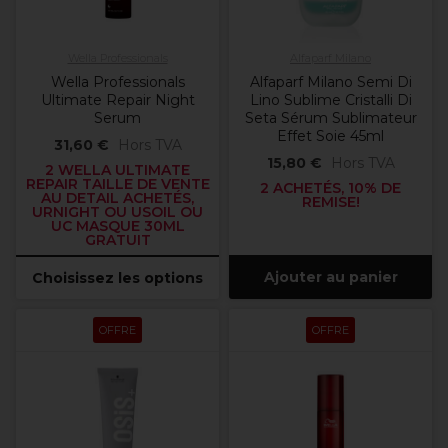
Wella Professionals
Alfaparf Milano
Wella Professionals
Alfaparf Milano Semi Di
Ultimate Repair Night
Lino Sublime Cristalli Di
Serum
Seta Sérum Sublimateur
Effet Soie 45ml
31,60 €
Hors TVA
15,80 €
Hors TVA
2 WELLA ULTIMATE
REPAIR TAILLE DE VENTE
2 ACHETÉS, 10% DE
AU DETAIL ACHETÉS,
REMISE!
URNIGHT OU USOIL OU
UC MASQUE 30ML
GRATUIT
Ajouter au panier
Choisissez les options
OFFRE
OFFRE