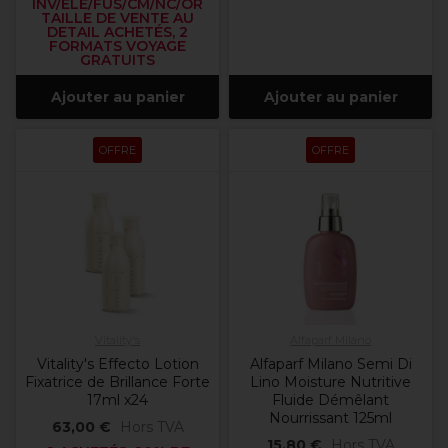
INV/ELE/FUS/CM/NC/OR
TAILLE DE VENTE AU
DETAIL ACHETÉS, 2
FORMATS VOYAGE
GRATUITS
Ajouter au panier
Ajouter au panier
OFFRE
OFFRE
Vitality's
Alfaparf Milano
Vitality's Effecto Lotion
Alfaparf Milano Semi Di
Fixatrice de Brillance Forte
Lino Moisture Nutritive
17ml x24
Fluide Démêlant
Nourrissant 125ml
63,00 €
Hors TVA
15,80 €
Hors TVA