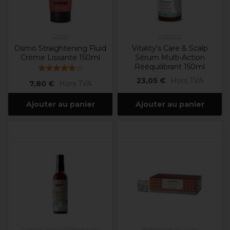
Osmo
Vitality's
Osmo Straightening Fluid
Vitality's Care & Scalp
Crème Lissante 150ml
Sérum Multi-Action
Rééquilibrant 150ml
(
1
)
23,05 €
Hors TVA
7,80 €
Hors TVA
Ajouter au panier
Ajouter au panier
Eugène Perma Professionnel
Professional by Fama