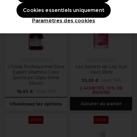
OFFRE
Cookies essentiels uniquement
Plus
d'options
Paramètres des cookies
disponibles
L'Oréal Professionnel
Les Secrets de Loly
L'Oréal Professionnel Série
Les Secrets de Loly Kurl
Expert Vitamino Color
Hero 50ml
Spectrum Glass Shine
20,55 €
Hors TVA
Sérum
2 ACHETÉS, 10% DE
18,65 €
Hors TVA
REMISE!
Ajouter au panier
Choisissez les options
OFFRE
OFFRE