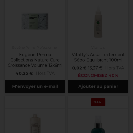
Eugène Perma Professionnel
Vitality's
Eugène Perma
Vitality's Aqua Traitement
Collections Nature Cure
Sébo-Equilibrant 100ml
Croissance Volume 12x6ml
8,02 €
13,37 €
Hors TVA
40,25 €
Hors TVA
ÉCONOMISEZ 40%
M'envoyer un e-mail
Ajouter au panier
OFFRE