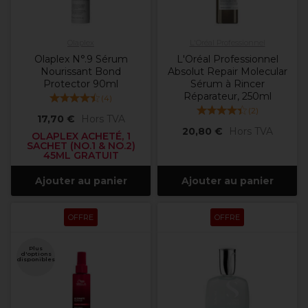
Olaplex
L'Oréal Professionnel
Olaplex N°.9 Sérum
L'Oréal Professionnel
Nourissant Bond
Absolut Repair Molecular
Protector 90ml
Sérum à Rincer
Réparateur, 250ml
(
4
)
(
2
)
17,70 €
Hors TVA
20,80 €
Hors TVA
OLAPLEX ACHETÉ, 1
SACHET (NO.1 & NO.2)
45ML GRATUIT
Ajouter au panier
Ajouter au panier
OFFRE
OFFRE
Plus
d'options
disponibles