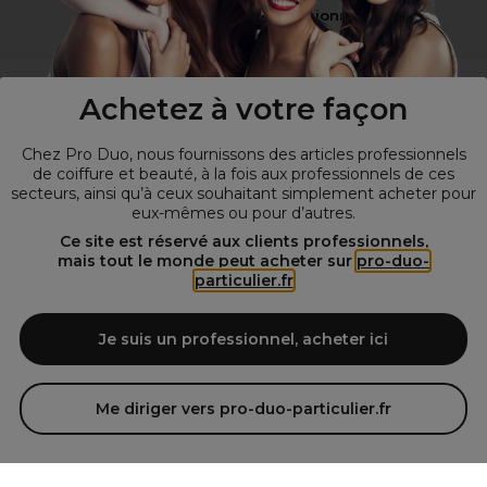
Vous n’êtes pas un professionnel ?
Visitez notre site pour
les particuliers
!
Achetez à votre façon
Chez Pro Duo, nous fournissons des articles professionnels
de coiffure et beauté, à la fois aux professionnels de ces
secteurs, ainsi qu’à ceux souhaitant simplement acheter pour
eux-mêmes ou pour d’autres.
Ce site est réservé aux clients professionnels,
mais tout le monde peut acheter sur
pro-duo-
particulier.fr
© Tous droits réservés © Pro-Duo
2026
Spécialiste de la coiffure et de la beauté, nous vous proposons une
large sélection de produits professionnels pour la coiffure et
Je suis un professionnel, acheter ici
l'esthétique autour d'un choix de grandes marques qui font de Pro-
Duo le fournisseur incontournable des salons de coiffure et instituts
de beauté! Notre gamme de produits s’adresse également à tous ceux
Me diriger vers pro-duo-particulier.fr
qui sont à la recherche de produits et d'accessoires de coiffure et de
matériel esthétique de qualité.