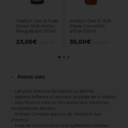
Vitality's Care & Scalp
Vitality's Care & Style
Sérum Multi-Action
Repair Concentré
Rééquilibrant 150ml
d’Élixir 500ml
23,05€
35,00€
3
A
Hors TVA
Hors TVA
Points clés
Lait pour cheveux dévitalisés ou abîmés.
Apporte brillance et douceur, protège de la chaleur.
Vital-Protect crée un film protecteur contre les
températures élevées.
Shiitake Complex apporte de l'élasticité aux
cheveux.
Huile de coco bio pour une hydratation intense.