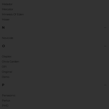
Matador
Mercator
Minerals Of Eden
Moser
N
Novicide
O
Olaplex
Olivia Garden
OPI
Original
Osmo
P
Panasonic
Parlux
PMD