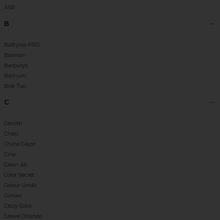
ASP
B
BaByliss PRO
Balmain
Barburys
Barnum
Bob Tuo
C
Ceriotti
Checi
China Glaze
Cina
Clean All
Color Secret
Colour Undo
Comair
Crazy Color
Crewe Orlando