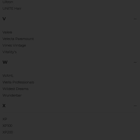
Ultron
UNITE Hair
V
Valera
Velecta Paramount
Vines Vintage
Vitality's
W
WAHL
Wella Professionals
Wildest Dreams
Wunderbar
X
XP
XP100
XP200