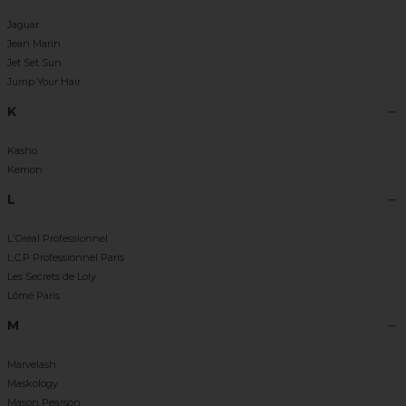
Jaguar
Jean Marin
Jet Set Sun
Jump Your Hair
K
Kasho
Kemon
L
L'Oréal Professionnel
L.C.P Professionnel Paris
Les Secrets de Loly
Lômé Paris
M
Marvelash
Maskology
Mason Pearson