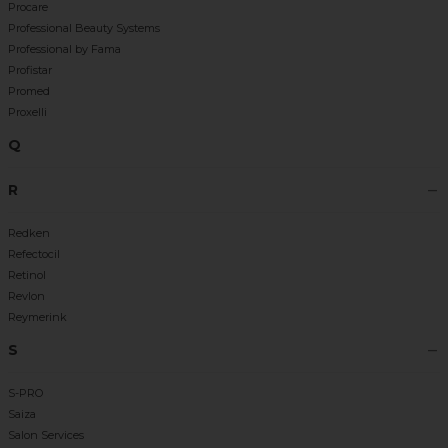
Procare
Professional Beauty Systems
Professional by Fama
Profistar
Promed
Proxelli
Q
R
Redken
Refectocil
Retinol
Revlon
Reymerink
S
S-PRO
Saiza
Salon Services