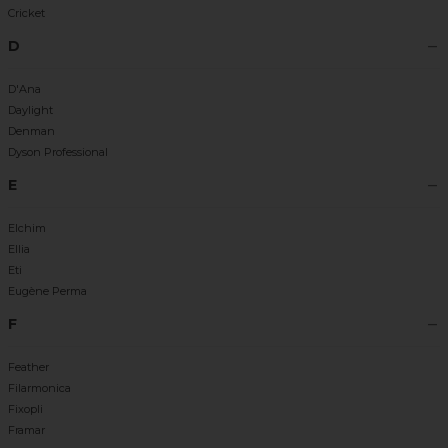
Cricket
D
D'Ana
Daylight
Denman
Dyson Professional
E
Elchim
Ellia
Eti
Eugène Perma
F
Feather
Filarmonica
Fixopli
Framar