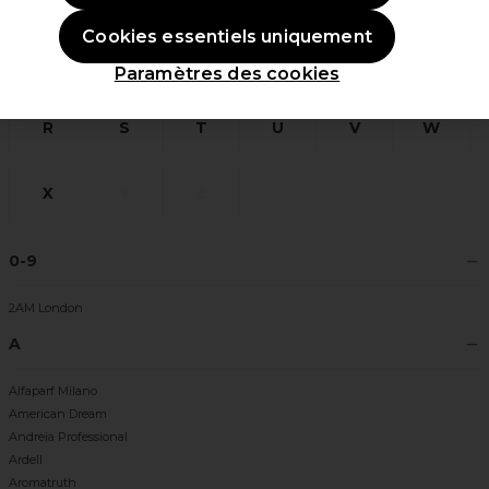
Cookies essentiels uniquement
L
M
N
O
P
Q
Paramètres des cookies
R
S
T
U
V
W
X
Y
Z
0-9
2AM London
A
Alfaparf Milano
American Dream
Andreia Professional
Ardell
Aromatruth