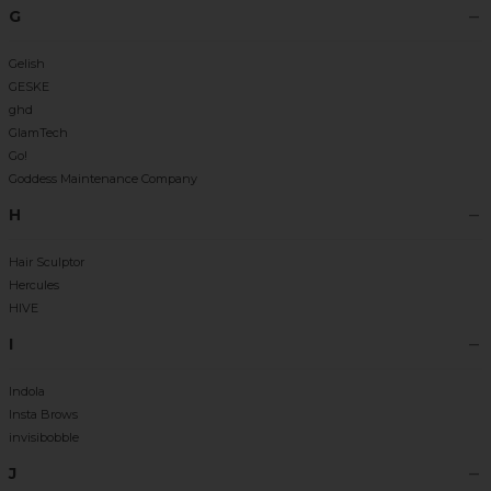
G
Gelish
GESKE
ghd
GlamTech
Go!
Goddess Maintenance Company
H
Hair Sculptor
Hercules
HIVE
I
Indola
Insta Brows
invisibobble
J