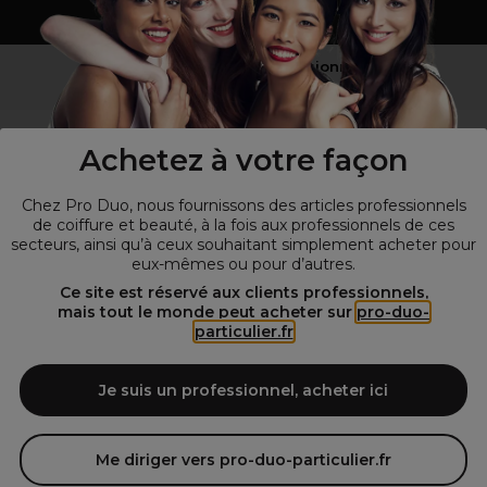
Vous n’êtes pas un professionnel ?
Visitez notre site pour
les particuliers
!
Achetez à votre façon
Chez Pro Duo, nous fournissons des articles professionnels
de coiffure et beauté, à la fois aux professionnels de ces
secteurs, ainsi qu’à ceux souhaitant simplement acheter pour
eux-mêmes ou pour d’autres.
Ce site est réservé aux clients professionnels,
mais tout le monde peut acheter sur
pro-duo-
particulier.fr
© Tous droits réservés © Pro-Duo
2026
Spécialiste de la coiffure et de la beauté, nous vous proposons une
large sélection de produits professionnels pour la coiffure et
Je suis un professionnel, acheter ici
l'esthétique autour d'un choix de grandes marques qui font de Pro-
Duo le fournisseur incontournable des salons de coiffure et instituts
de beauté! Notre gamme de produits s’adresse également à tous ceux
Me diriger vers pro-duo-particulier.fr
qui sont à la recherche de produits et d'accessoires de coiffure et de
matériel esthétique de qualité.