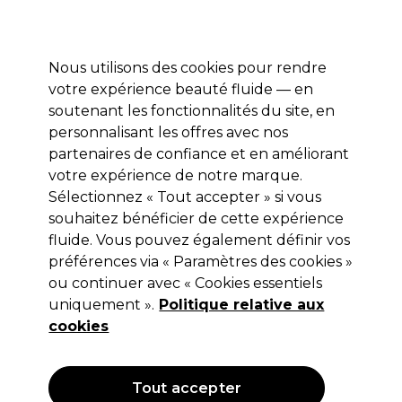
Profitez de 10 % de remise* sur votre première commande pro duo. Avec le code:
PRO10
Nous utilisons des cookies pour rendre
Se connecter
votre expérience beauté fluide — en
soutenant les fonctionnalités du site, en
Marques
Bons plans
Coiffure
Electro et Matériel
Equipem
personnalisant les offres avec nos
Livraison et délais
partenaires de confiance et en améliorant
lire la suite
votre expérience de notre marque.
Marques
Sélectionnez « Tout accepter » si vous
souhaitez bénéficier de cette expérience
Acheter les marques
fluide. Vous pouvez également définir vos
préférences via « Paramètres des cookies »
ou continuer avec « Cookies essentiels
Masquer l'index A - Z
uniquement ».
Politique relative aux
cookies
0-9
A
B
C
D
E
Tout accepter
F
G
H
I
J
K