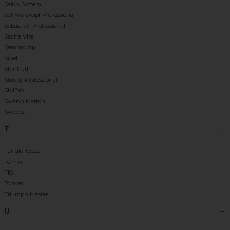
Salon System
Schwarzkopf Professional
Sebastian Professional
Seche Vite
Serumology
Sibel
Skintruth
Strictly Professional
StylPro
Swann Morton
Sweepa
T
Tangle Teezer
Termix
TIGI
Tondeo
Triumph Master
U