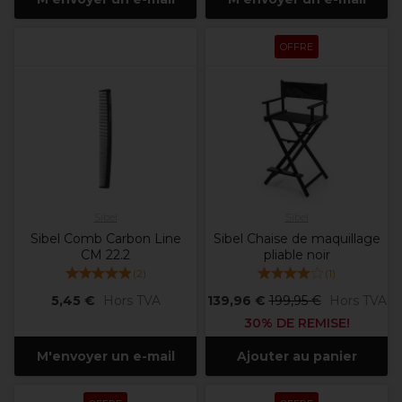
OFFRE
Sibel
Sibel
Sibel Comb Carbon Line
Sibel Chaise de maquillage
CM 22.2
pliable noir
(
2
)
(
1
)
5,45 €
Hors TVA
139,96 €
199,95 €
Hors TVA
30% DE REMISE!
M'envoyer un e-mail
Ajouter au panier