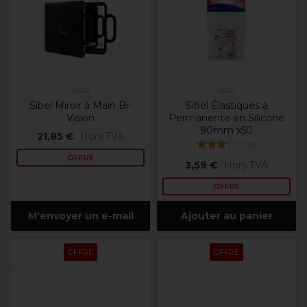
Sibel
Sibel
Sibel Miroir à Main Bi-
Sibel Élastiques à
Vision
Permanente en Silicone
90mm x50
21,85 €
Hors TVA
(
1
)
OFFRE
3,59 €
Hors TVA
OFFRE
M'envoyer un e-mail
Ajouter au panier
OFFRE
OFFRE