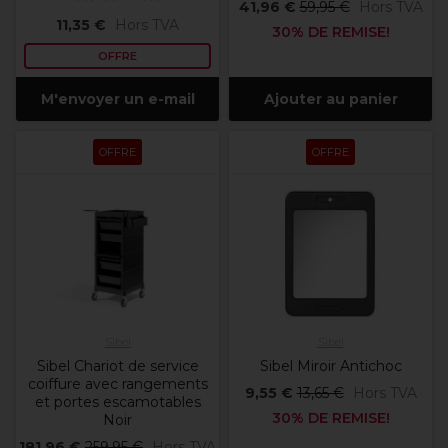
41,96 €
59,95 €
Hors TVA
11,35 €
Hors TVA
30% DE REMISE!
OFFRE
M'envoyer un e-mail
Ajouter au panier
OFFRE
OFFRE
Sibel
Sibel
Sibel Chariot de service
Sibel Miroir Antichoc
coiffure avec rangements
9,55 €
13,65 €
Hors TVA
et portes escamotables
30% DE REMISE!
Noir
181,96 €
259,95 €
Hors TVA