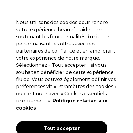
Profitez de 10 % de remise* sur votre première commande pro duo. Avec le code:
PRO10
Nous utilisons des cookies pour rendre
Se connecter
votre expérience beauté fluide — en
soutenant les fonctionnalités du site, en
Marques
Bons plans
Coiffure
Electro et Matériel
Equipem
personnalisant les offres avec nos
Livraison et délais
partenaires de confiance et en améliorant
lire la suite
votre expérience de notre marque.
Sibel
Marques
Sélectionnez « Tout accepter » si vous
souhaitez bénéficier de cette expérience
Sibel
fluide. Vous pouvez également définir vos
préférences via « Paramètres des cookies »
ou continuer avec « Cookies essentiels
Sibel est depuis longtemps un partenaire de confiance
pour les coiffeurs et esthéticiennes professionnelles. Avec
uniquement ».
Politique relative aux
une large gamme d’indispensables pour les cheveux, les
Lire la suite
cookies
ongles et la beauté — ainsi que des outils et du mobilier de
haute qualité — Sibel fournit tout ce dont vous avez besoin
pour créer un look sublime et offrir une expérience salon
Indispensables coiffure
Indispensables be
exceptionnelle.
Tout accepter