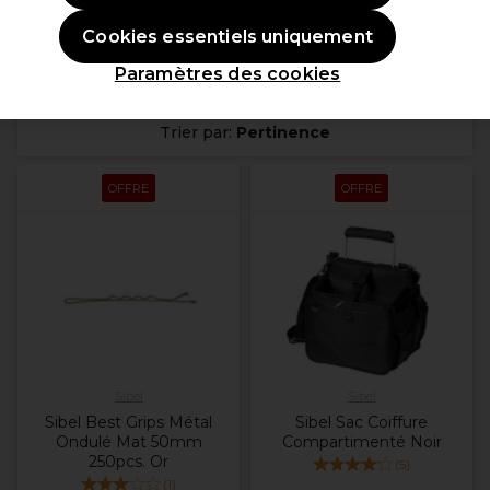
Cookies essentiels uniquement
Paramètres des cookies
Filters
Trier par:
Pertinence
OFFRE
OFFRE
Sibel
Sibel
Sibel Best Grips Métal
Sibel Sac Coiffure
Ondulé Mat 50mm
Compartimenté Noir
250pcs. Or
(
5
)
(
1
)