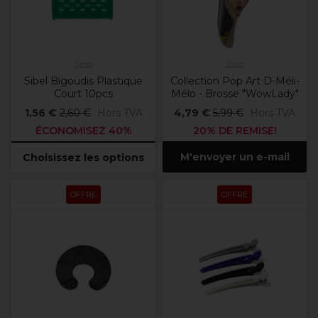
Sibel
Sibel
Sibel Bigoudis Plastique
Collection Pop Art D-Méli-
Court 10pcs
Mélo - Brosse "WowLady"
1,56 €
2,60 €
Hors TVA
4,79 €
5,99 €
Hors TVA
ÉCONOMISEZ 40%
20% DE REMISE!
M'envoyer un e-mail
Choisissez les options
OFFRE
OFFRE