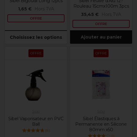
Sibel Bigoudi Long 12pcs
Sibel Feuille d'Alu 12?
Rouleau 15cmx100m 3pcs
1,65 €
Hors TVA
35,45 €
Hors TVA
OFFRE
OFFRE
Ajouter au panier
Choisissez les options
OFFRE
OFFRE
Sibel
Sibel
Sibel Vaporisateur en PVC
Sibel Élastiques à
Ball
Permanente en Silicone
80mm x50
(
8
)
(
1
)