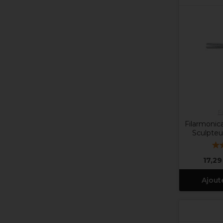
F
Filarmonica
Sculpteu
17,29
Ajout