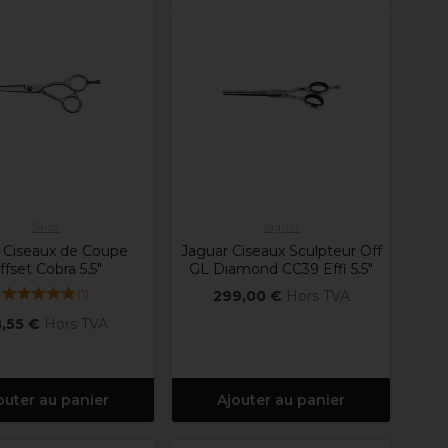
Saiza
Jaguar
 Ciseaux de Coupe
Jaguar Ciseaux Sculpteur Off
ffset Cobra 5.5"
GL Diamond CC39 Effi 5.5"
(
1
)
299,00 €
Hors TVA
,55 €
Hors TVA
outer au panier
Ajouter au panier