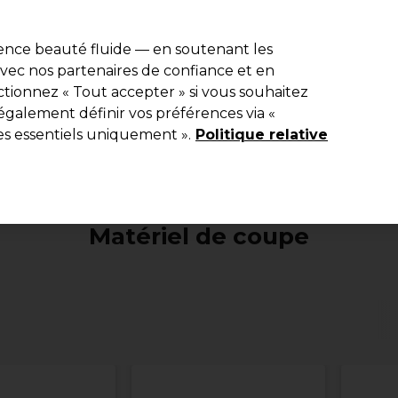
e 10 % de remise* sur votre première commande pro duo. Avec le c
ience beauté fluide — en soutenant les
 avec nos partenaires de confiance et en
Rechercher
tionnez « Tout accepter » si vous souhaitez
Equipement de salon
Beauté
Hommes
Inspirations
Les Pri
également définir vos préférences via «
es essentiels uniquement ».
Politique relative
Equipement de salon
Matériel de coiffure
Matériel de co
Matériel de coupe