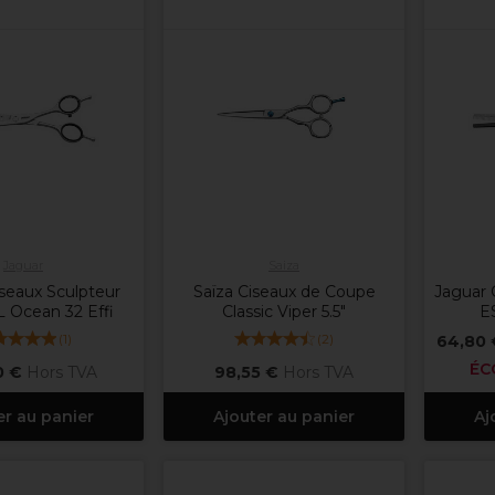
Jaguar
Saiza
seaux Sculpteur
Saïza Ciseaux de Coupe
Jaguar 
SL Ocean 32 Effi
Classic Viper 5.5"
ES
(
1
)
(
2
)
64,80
ÉC
0 €
Hors TVA
98,55 €
Hors TVA
er au panier
Ajouter au panier
Aj