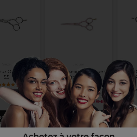
Saiza
Jaguar
aux Off Tarantula
Jaguar Ciseaux de Coupe Cl
Jaguar 
5.5
PS Ergo Pink 5.5"
SL CJ4
(
2
)
(
1
)
19
5 €
Hors TVA
62,90 €
Hors TVA
POUR 1 ACHETÉ, LE 2ÈME À
-50% !
er au panier
Ajouter au panier
Aj
Achetez à votre façon