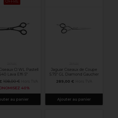
OFFRE
Jaguar
Jaguar
Ciseaux Cl WL Pastell
Jaguar Ciseaux de Coupe
40 Lava Effi 5"
5.75" GL Diamond Gaucher
 €
108,00 €
Hors TVA
289,00 €
Hors TVA
ONOMISEZ 40%
outer au panier
Ajouter au panier