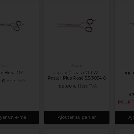
Jaguar
Jaguar
r Hera 7.0”
Jaguar Ciseaux Off WL
Jaguar
Pastell Plus Rosé 5.5/3054-8
 €
Hors TVA
109,00 €
Hors TVA
47
POUR 1
yer un e-mail
Ajouter au panier
Aj