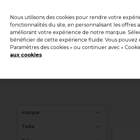
Profitez d
Nous utilisons des cookies pour rendre votre expér
fonctionnalités du site, en personnalisant les offres
améliorant votre expérience de notre marque. Sélec
Marques
Bons plans
Coiffure
Electro et Matériel
bénéficier de cette expérience fluide. Vous pouvez 
Paramètres des cookies » ou continuer avec « Cooki
Livraison et délais
lire la suite
aux cookies
Marque
Taille