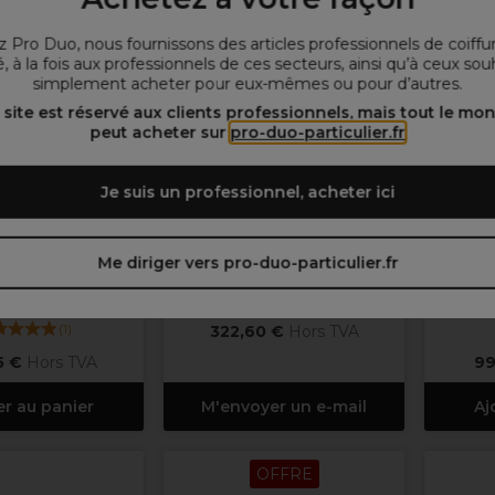
 Pro Duo, nous fournissons des articles professionnels de coiffu
, à la fois aux professionnels de ces secteurs, ainsi qu’à ceux sou
simplement acheter pour eux-mêmes ou pour d’autres.
 site est réservé aux clients professionnels, mais tout le mo
peut acheter sur
pro-duo-particulier.fr
Je suis un professionnel, acheter ici
Saiza
Kasho
Me diriger vers pro-duo-particulier.fr
seaux Effileurs
Kasho Ciseaux de Coupe Off
Jagu
thon 5.5
Design Master 6.0"
Pastell
(
1
)
322,60 €
Hors TVA
5 €
Hors TVA
99
er au panier
M'envoyer un e-mail
Aj
OFFRE