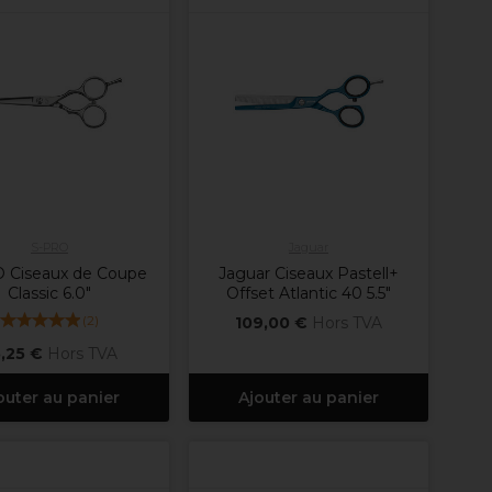
S-PRO
Jaguar
 Ciseaux de Coupe
Jaguar Ciseaux Pastell+
Classic 6.0"
Offset Atlantic 40 5.5"
(
2
)
109,00 €
Hors TVA
,25 €
Hors TVA
outer au panier
Ajouter au panier