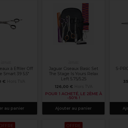
Jaguar
Jaguar
eaux à Effiler Off
Jaguar Ciseaux Basic Set
S-PRO
e Smart 39 5.5"
The Stage Is Yours Relax
Left 5.75/5.25
0 €
Hors TVA
35
126,00 €
Hors TVA
POUR 1 ACHETÉ, LE 2ÈME À
-50% !
er au panier
Ajouter au panier
Aj
OFFRE
OFFRE