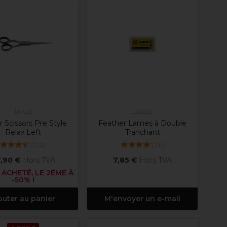
Jaguar
Feather
 Scissors Pre Style
Feather Lames à Double
Relax Left
Tranchant
(
2
)
(
1
)
,90 €
Hors TVA
7,85 €
Hors TVA
 ACHETÉ, LE 2ÈME À
-50% !
outer au panier
M'envoyer un e-mail