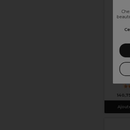
Chez
beauté
Ce
Saiza Ci
Py
140,7
Ajout