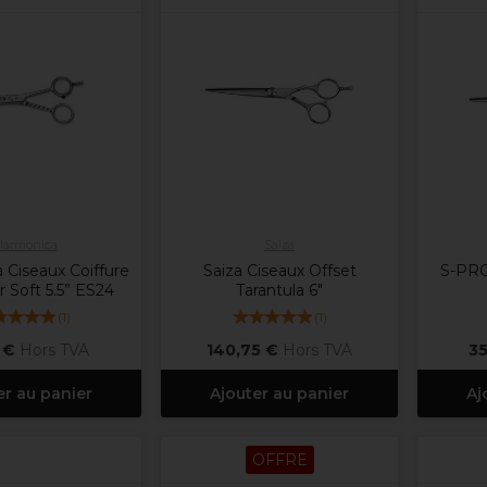
ilarmonica
Saiza
 Ciseaux Coiffure
Saiza Ciseaux Offset
S-PRO
r Soft 5.5” ES24
Tarantula 6"
(
1
)
(
1
)
 €
Hors TVA
140,75 €
Hors TVA
35
er au panier
Ajouter au panier
Aj
OFFRE