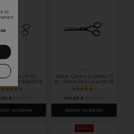
re et
haitant
nde
Jaguar
Jaguar
ar Ciseaux Off WL
Jaguar Ciseaux Sculpteur Cl
 Plus Rosé 5.5/4752-8
WL Pastell Plus Lava Effi 5.5"
(
1
)
(
1
)
,90 €
Hors TVA
109,00 €
Hors TVA
outer au panier
Ajouter au panier
OFFRE