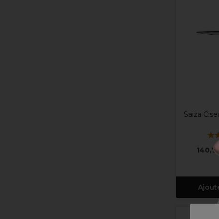
Saiza Cise
140,7
Ajout