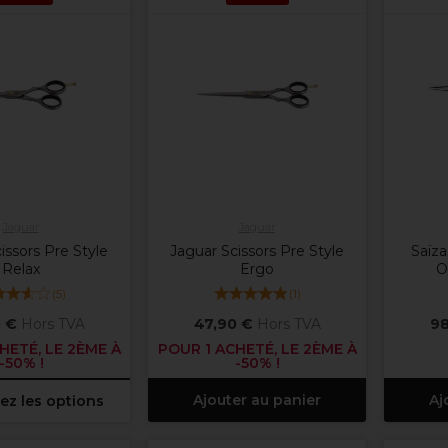
Jaguar
Jaguar
issors Pre Style
Jaguar Scissors Pre Style
Saïza
Relax
Ergo
O
(
5
)
(
1
)
 €
Hors TVA
47,90 €
Hors TVA
98
HETÉ, LE 2ÈME À
POUR 1 ACHETÉ, LE 2ÈME À
-50% !
-50% !
Ajouter au panier
Aj
ez les options