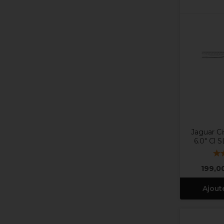
Jaguar Ci
6.0" Cl 
199,0
Ajout