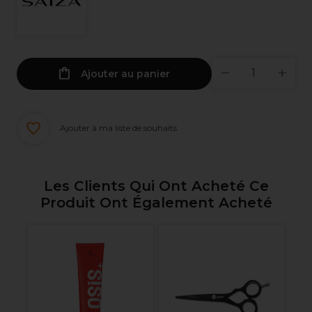
Ajouter au panier
Ajouter à ma liste de souhaits
Les Clients Qui Ont Acheté Ce
Produit Ont Également Acheté
Sa
a
Ef
5.