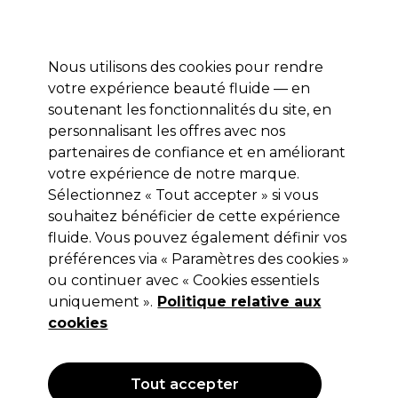
Profitez de 10 % de remise* sur votre première commande pro duo. Avec le code:
PRO10
Nous utilisons des cookies pour rendre
Se connecter
votre expérience beauté fluide — en
soutenant les fonctionnalités du site, en
Marques
Bons plans
Coiffure
Electro et Matériel
Equipem
personnalisant les offres avec nos
Livraison et délais
partenaires de confiance et en améliorant
lire la suite
votre expérience de notre marque.
Sélectionnez « Tout accepter » si vous
Saiza
souhaitez bénéficier de cette expérience
Saiza Ciseaux Offset Tarantula 6"
fluide. Vous pouvez également définir vos
préférences via « Paramètres des cookies »
(
1
)
ou continuer avec « Cookies essentiels
140,75 €
uniquement ».
Hors TVA
Politique relative aux
(TARIF PROFESSIONNEL)
(
168,90 €
TVA incluse)
cookies
Tout accepter