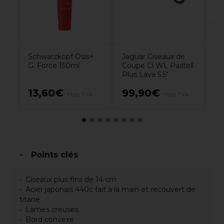
Schwarzkopf Osis+
Jaguar Ciseaux de
G. Force 150ml
Coupe Cl WL Pastell
Plus Lava 5.5"
13,60€
99,90€
1
Hors TVA
Hors TVA
Points clés
Ciseaux plus fins de 14 cm
Acier japonais 440c fait à la main et recouvert de
titane
Lames creuses
Bord convexe