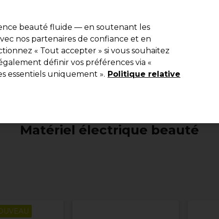
e 10 % de remise* sur votre première commande pro duo. Avec le c
ience beauté fluide — en soutenant les
 avec nos partenaires de confiance et en
Rechercher
tionnez « Tout accepter » si vous souhaitez
Equipement de salon
Beauté
Hommes
Inspirations
Les Pri
également définir vos préférences via «
es essentiels uniquement ».
Politique relative
Electro et Matériel
Matériel électrique beauté
Matériel électrique beauté
OUVEAU