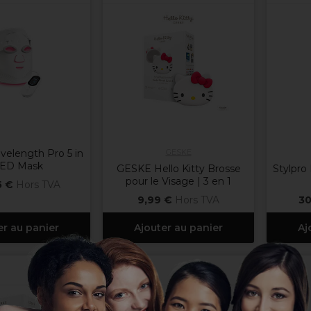
velength Pro 5 in
GESKE
LED Mask
GESKE Hello Kitty Brosse
Stylpro
pour le Visage | 3 en 1
5 €
Hors TVA
9,99 €
Hors TVA
30
er au panier
Ajouter au panier
Aj