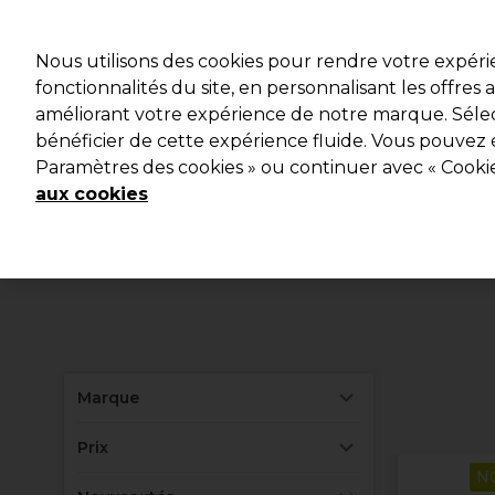
Profitez d
Nous utilisons des cookies pour rendre votre expér
fonctionnalités du site, en personnalisant les offres
améliorant votre expérience de notre marque. Sélec
Marques
Bons plans
Coiffure
Electro et Matériel
bénéficier de cette expérience fluide. Vous pouvez 
Paramètres des cookies » ou continuer avec « Cooki
Livraison et délais
lire la suite
aux cookies
Marque
Prix
N