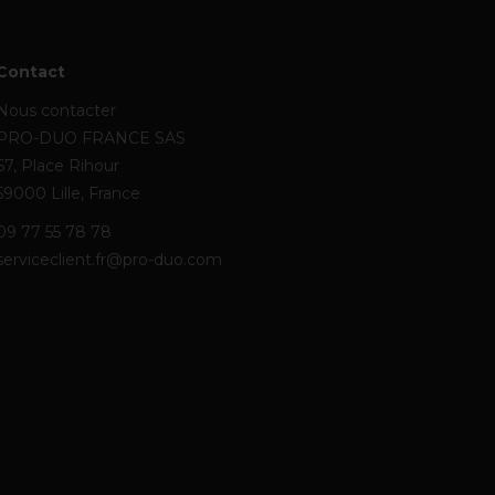
Contact
Nous contacter
PRO-DUO FRANCE SAS
67, Place Rihour
59000 Lille, France
09 77 55 78 78
serviceclient.fr@pro-duo.com