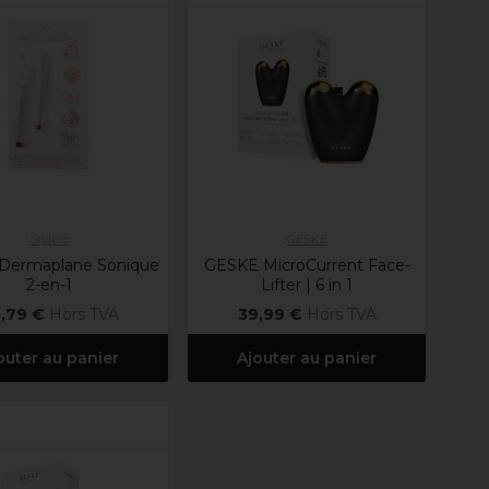
Stylpro
GESKE
 Dermaplane Sonique
GESKE MicroCurrent Face-
2-en-1
Lifter | 6 in 1
,79 €
Hors TVA
39,99 €
Hors TVA
outer au panier
Ajouter au panier