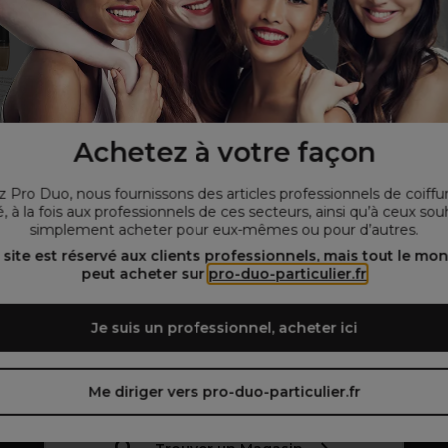
Achetez à votre façon
GESKE
Stylpro
 Pro Duo, nous fournissons des articles professionnels de coiffu
ttoyant pour le
Stylpro Wavelength Masque
GESKE 
, à la fois aux professionnels de ces secteurs, ainsi qu’à ceux sou
ge | 8 en 1
visage LED
Micr
simplement acheter pour eux-mêmes ou pour d’autres.
5 €
Hors TVA
87,99 €
Hors TVA
35
 site est réservé aux clients professionnels, mais tout le mo
peut acheter sur
pro-duo-particulier.fr
er au panier
Ajouter au panier
Aj
Je suis un professionnel, acheter ici
Me diriger vers pro-duo-particulier.fr