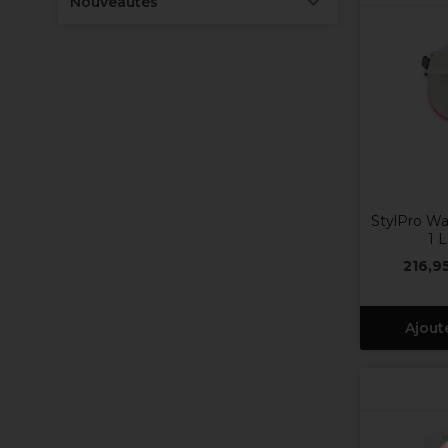
Nouveautés
StylPro Wa
1 
216,9
Ajout