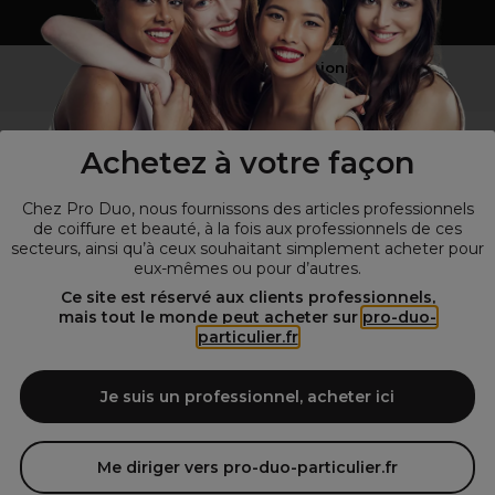
Vous n’êtes pas un professionnel ?
Visitez notre site pour
les particuliers
!
Achetez à votre façon
Chez Pro Duo, nous fournissons des articles professionnels
de coiffure et beauté, à la fois aux professionnels de ces
secteurs, ainsi qu’à ceux souhaitant simplement acheter pour
eux-mêmes ou pour d’autres.
Ce site est réservé aux clients professionnels,
mais tout le monde peut acheter sur
pro-duo-
particulier.fr
© Tous droits réservés © Pro-Duo
2026
Spécialiste de la coiffure et de la beauté, nous vous proposons une
large sélection de produits professionnels pour la coiffure et
Je suis un professionnel, acheter ici
l'esthétique autour d'un choix de grandes marques qui font de Pro-
Duo le fournisseur incontournable des salons de coiffure et instituts
de beauté! Notre gamme de produits s’adresse également à tous ceux
Me diriger vers pro-duo-particulier.fr
qui sont à la recherche de produits et d'accessoires de coiffure et de
matériel esthétique de qualité.