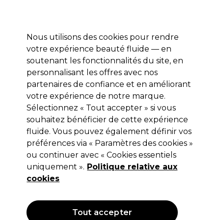
Profitez de 10 % de remise* sur votre première commande pro duo. Avec le code:
PRO10
Nous utilisons des cookies pour rendre
Se connecter
votre expérience beauté fluide — en
soutenant les fonctionnalités du site, en
Marques
Bons plans
Coiffure
Electro et Matériel
Equipem
personnalisant les offres avec nos
Livraison et délais
partenaires de confiance et en améliorant
lire la suite
votre expérience de notre marque.
Marques
Sélectionnez « Tout accepter » si vous
souhaitez bénéficier de cette expérience
Acheter les marques
fluide. Vous pouvez également définir vos
préférences via « Paramètres des cookies »
ou continuer avec « Cookies essentiels
Masquer l'index A - Z
uniquement ».
Politique relative aux
cookies
0-9
A
B
C
D
E
Tout accepter
F
G
H
I
J
K