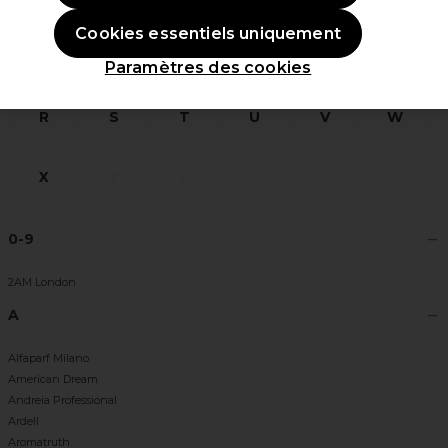
Cookies essentiels uniquement
L
M
N
O
P
Q
Paramètres des cookies
R
S
T
U
V
W
X
Y
Z
0-9
2AM London
A
Alfaparf Milano
American Dream
Andreia Professional
Ardell
Aromatruth