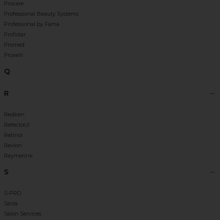
Procare
Professional Beauty Systems
Professional by Fama
Profistar
Promed
Proxelli
Q
R
Redken
Refectocil
Retinol
Revlon
Reymerink
S
S-PRO
Saiza
Salon Services