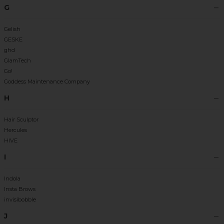
G
Gelish
GESKE
ghd
GlamTech
Go!
Goddess Maintenance Company
H
Hair Sculptor
Hercules
HIVE
I
Indola
Insta Brows
invisibobble
J