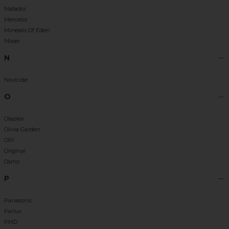
Matador
Mercator
Minerals Of Eden
Moser
N
Novicide
O
Olaplex
Olivia Garden
OPI
Original
Osmo
P
Panasonic
Parlux
PMD