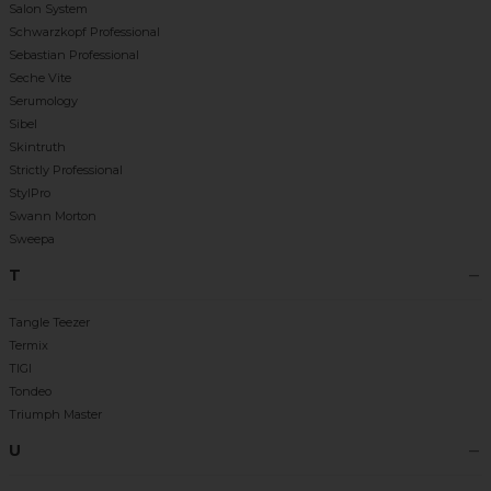
Salon System
Schwarzkopf Professional
Sebastian Professional
Seche Vite
Serumology
Sibel
Skintruth
Strictly Professional
StylPro
Swann Morton
Sweepa
T
Tangle Teezer
Termix
TIGI
Tondeo
Triumph Master
U