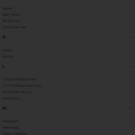
Jaguar
Jean Marin
Jet Set Sun
Jump Your Hair
K
Kasho
Kemon
L
L'Oréal Professionnel
L.C.P Professionnel Paris
Les Secrets de Loly
Lômé Paris
M
Marvelash
Maskology
Mason Pearson