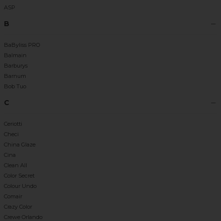
ASP
B
BaByliss PRO
Balmain
Barburys
Barnum
Bob Tuo
C
Ceriotti
Checi
China Glaze
Cina
Clean All
Color Secret
Colour Undo
Comair
Crazy Color
Crewe Orlando