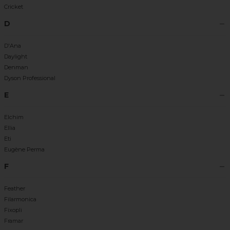
Cricket
D
D'Ana
Daylight
Denman
Dyson Professional
E
Elchim
Ellia
Eti
Eugène Perma
F
Feather
Filarmonica
Fixopli
Framar