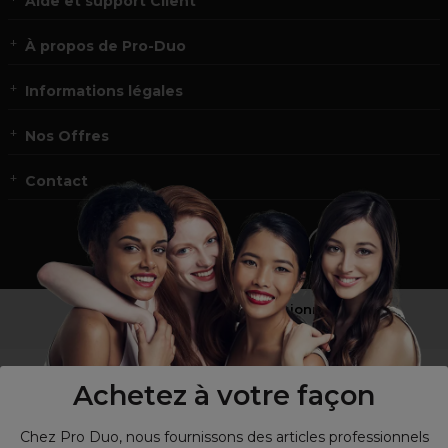
Aide et support Client
À propos de Pro-Duo
Informations légales
Nos Offres
Contact
Vous n’êtes pas un professionnel ?
Visitez notre site pour
les particuliers
!
Achetez à votre façon
Chez Pro Duo, nous fournissons des articles professionnels