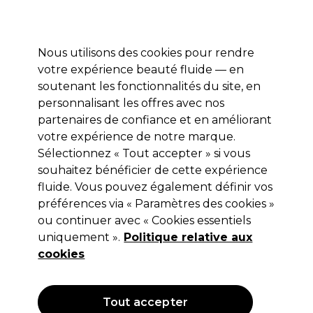
Profitez de 10 % de remise* sur votre première commande pro duo. Avec le code:
PRO10
Nous utilisons des cookies pour rendre
Se connecter
votre expérience beauté fluide — en
soutenant les fonctionnalités du site, en
Marques
Bons plans
Coiffure
Electro et Matériel
Equipem
personnalisant les offres avec nos
Livraison et délais
partenaires de confiance et en améliorant
lire la suite
votre expérience de notre marque.
Olivia Garden
Marques
Sélectionnez « Tout accepter » si vous
souhaitez bénéficier de cette expérience
Olivia Garden
fluide. Vous pouvez également définir vos
préférences via « Paramètres des cookies »
ou continuer avec « Cookies essentiels
uniquement ».
Politique relative aux
Filters
cookies
Trier par:
Pertinence
Tout accepter