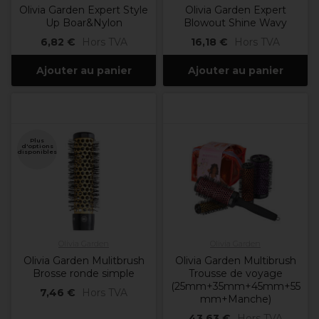
Olivia Garden Expert Style
Olivia Garden Expert
Up Boar&Nylon
Blowout Shine Wavy
6,82 €
Hors TVA
16,18 €
Hors TVA
Ajouter au panier
Ajouter au panier
Plus
d'options
disponibles
Olivia Garden
Olivia Garden
Olivia Garden Mulitbrush
Olivia Garden Multibrush
Brosse ronde simple
Trousse de voyage
(25mm+35mm+45mm+55
7,46 €
Hors TVA
mm+Manche)
43,63 €
Hors TVA