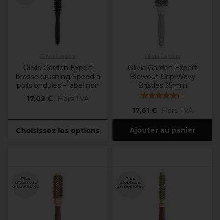
Olivia Garden
Olivia Garden
Olivia Garden Expert
Olivia Garden Expert
brosse brushing Speed à
Blowout Grip Wavy
poils ondulés – label noir
Bristles 35mm
(
1
)
17,02 €
Hors TVA
17,61 €
Hors TVA
Ajouter au panier
Choisissez les options
Plus
Plus
d'options
d'options
disponibles
disponibles