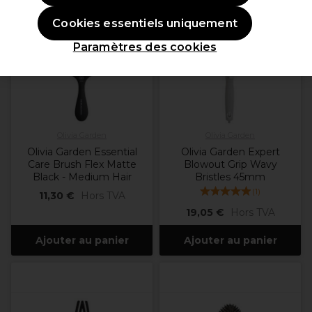
Cookies essentiels uniquement
Paramètres des cookies
Olivia Garden
Olivia Garden
Olivia Garden Essential
Olivia Garden Expert
Care Brush Flex Matte
Blowout Grip Wavy
Black - Medium Hair
Bristles 45mm
(
1
)
11,30 €
Hors TVA
19,05 €
Hors TVA
Ajouter au panier
Ajouter au panier