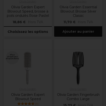
Olivia Garden
Olivia Garden
Olivia Garden Expert
Olivia Garden Essential
Blowout Speed, brosse à
Blowout Brosse Silver
poils ondulés Rose Pastel
Classic
18,86 €
Hors TVA
11,70 €
Hors TVA
Ajouter au panier
Choisissez les options
Plus
d'options
disponibles
Olivia Garden
Olivia Garden
Olivia Garden Expert
Olivia Garden Fingerbrush
Blowout Speed
Combo Large
(
3
)
15,75 €
Hors TVA