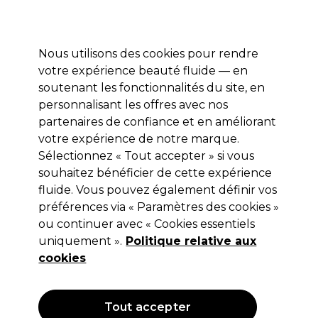
Profitez de 10 % de remise* sur votre première commande pro duo. Avec le code:
PRO10
Nous utilisons des cookies pour rendre
Se connecter
votre expérience beauté fluide — en
soutenant les fonctionnalités du site, en
Marques
Bons plans
Coiffure
Electro et Matériel
Equipem
personnalisant les offres avec nos
Livraison et délais
partenaires de confiance et en améliorant
lire la suite
votre expérience de notre marque.
Matador
Marques
Sélectionnez « Tout accepter » si vous
souhaitez bénéficier de cette expérience
Matador
fluide. Vous pouvez également définir vos
préférences via « Paramètres des cookies »
ou continuer avec « Cookies essentiels
uniquement ».
Politique relative aux
Filters
cookies
Trier par:
Pertinence
Tout accepter