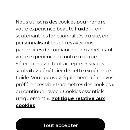
Profitez de 10 % de remise* sur votre première commande pro duo. Avec le code:
PRO10
Nous utilisons des cookies pour rendre
Se connecter
votre expérience beauté fluide — en
soutenant les fonctionnalités du site, en
Marques
Bons plans
Coiffure
Electro et Matériel
Equipem
personnalisant les offres avec nos
Livraison et délais
partenaires de confiance et en améliorant
lire la suite
votre expérience de notre marque.
Cheveux épais
Coiffure
Types et conditions de cheveux
Sélectionnez « Tout accepter » si vous
souhaitez bénéficier de cette expérience
Cheveux épais
fluide. Vous pouvez également définir vos
préférences via « Paramètres des cookies »
Faites le plein de soins hydratants et lissants qui rendent les
ou continuer avec « Cookies essentiels
cheveux épais plus faciles à coiffer et à maîtriser.
uniquement ».
Politique relative aux
cookies
Filters
Tout accepter
Trier par:
Pertinence