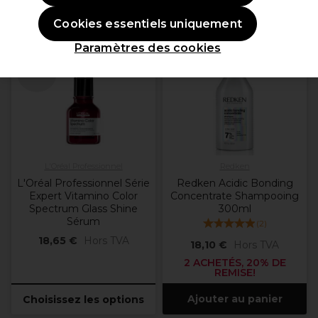
Cookies essentiels uniquement
OFFRE
Paramètres des cookies
Plus
d'options
disponibles
L'Oréal Professionnel
Redken
L'Oréal Professionnel Série
Redken Acidic Bonding
Expert Vitamino Color
Concentrate Shampooing
Spectrum Glass Shine
300ml
Sérum
(
2
)
18,65 €
Hors TVA
18,10 €
Hors TVA
2 ACHETÉS, 20% DE
REMISE!
Ajouter au panier
Choisissez les options