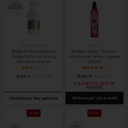
Plus
d'options
disponibles
Wella Professionals
Redken
Wella Professionals Oil
Redken Spray Thermo-
Reflections Luminous
protecteur Tenue Légère
Reveal Shampoo
250ml
(
1
)
(
2
)
11,65 €
Hors TVA
15,50 €
Hors TVA
2 ACHETÉS, 20% DE
REMISE!
M'envoyer un e-mail
Choisissez les options
OFFRE
OFFRE
Plus
Plus