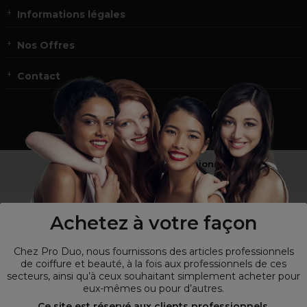
Informations légales
Nos Offres
Contact
Vous n’êtes pas un professionnel ?
Visitez notre site pour
les particuliers
!
Achetez à votre façon
Chez Pro Duo, nous fournissons des articles professionnels
de coiffure et beauté, à la fois aux professionnels de ces
secteurs, ainsi qu’à ceux souhaitant simplement acheter pour
eux-mêmes ou pour d’autres.
Ce site est réservé aux clients professionnels,