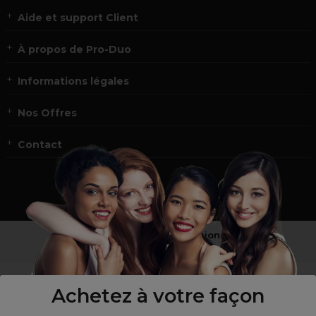
Aide et support Client
À propos de Pro-Duo
Informations légales
Nos Offres
Contact
Vous n’êtes pas un professionnel ?
Visitez notre site pour
les particuliers
!
Achetez à votre façon