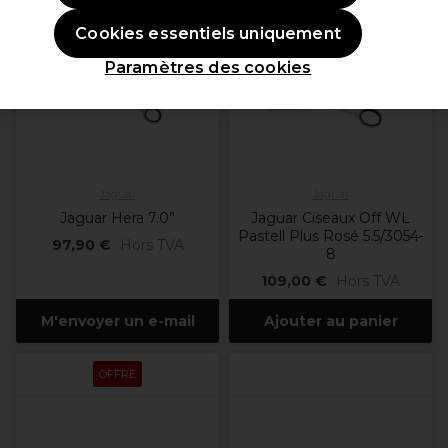
Cookies essentiels uniquement
Paramètres des cookies
Jaguar
Jaguar
Jaguar Hera 7.0”
Jaguar Ciseaux Off WL
Pastell Plus Rosé 5.5/3054-
97,90 €
Hors TVA
8
109,00 €
Hors TVA
M'envoyer un e-mail
Ajouter au panier
OFFRE