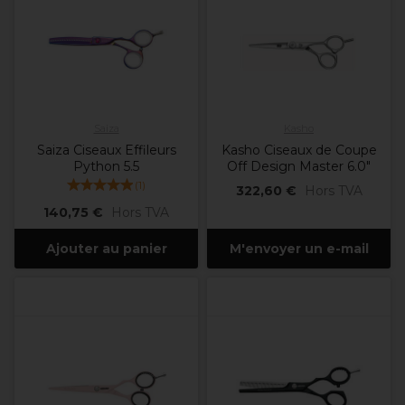
Saiza
Kasho
Saiza Ciseaux Effileurs
Kasho Ciseaux de Coupe
Python 5.5
Off Design Master 6.0"
(
1
)
322,60 €
Hors TVA
140,75 €
Hors TVA
Ajouter au panier
M'envoyer un e-mail