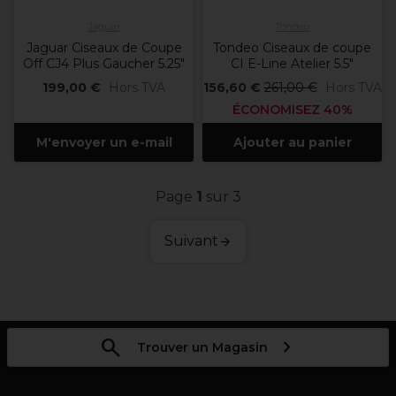
Jaguar
Tondeo
Jaguar Ciseaux de Coupe
Tondeo Ciseaux de coupe
Off CJ4 Plus Gaucher 5.25"
CI E-Line Atelier 5.5"
199,00 €
Hors TVA
156,60 €
261,00 €
Hors TVA
ÉCONOMISEZ 40%
M'envoyer un e-mail
Ajouter au panier
Page
1
sur 3
Suivant
Trouver un Magasin