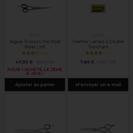
Jaguar
Feather
Jaguar Scissors Pre Style
Feather Lames à Double
Relax Left
Tranchant
(
2
)
(
1
)
47,90 €
Hors TVA
7,85 €
Hors TVA
POUR 1 ACHETÉ, LE 2ÈME
À -50% !
Ajouter au panier
M'envoyer un e-mail