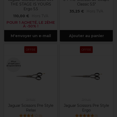
THE STAGE IS YOURS
Classic 5.5"
Ergo 5.5
35,25 €
Hors TVA
110,00 €
Hors TVA
POUR 1 ACHETÉ, LE 2ÈME
À -50% !
M'envoyer un e-mail
Ajouter au panier
OFFRE
OFFRE
Plus
d'options
disponibles
Jaguar
Jaguar
Jaguar Scissors Pre Style
Jaguar Scissors Pre Style
Relax
Ergo
(
5
)
(
1
)