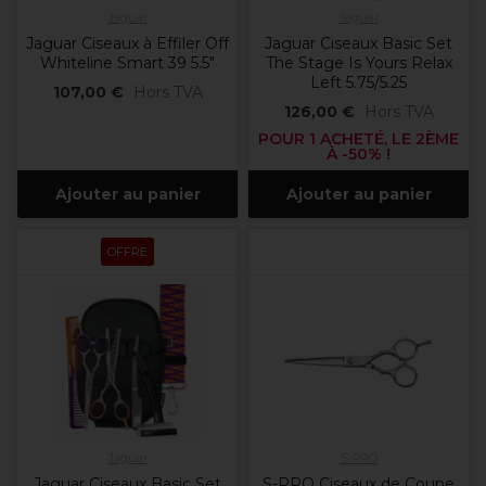
Jaguar
Jaguar
Jaguar Ciseaux à Effiler Off
Jaguar Ciseaux Basic Set
Whiteline Smart 39 5.5"
The Stage Is Yours Relax
Left 5.75/5.25
107,00 €
Hors TVA
126,00 €
Hors TVA
POUR 1 ACHETÉ, LE 2ÈME
À -50% !
Ajouter au panier
Ajouter au panier
OFFRE
Jaguar
S-PRO
Jaguar Ciseaux Basic Set
S-PRO Ciseaux de Coupe