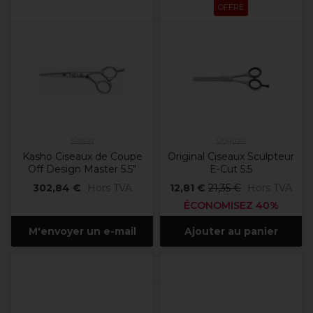
OFFRE
Kasho
Original
Kasho Ciseaux de Coupe
Original Ciseaux Sculpteur
Off Design Master 5.5"
E-Cut 5.5
302,84 €
Hors TVA
12,81 €
21,35 €
Hors TVA
ÉCONOMISEZ 40%
M'envoyer un e-mail
Ajouter au panier