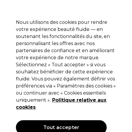
Profitez de 10 % de remise* sur votre première commande pro duo. Avec le code:
PRO10
Nous utilisons des cookies pour rendre
Se connecter
votre expérience beauté fluide — en
soutenant les fonctionnalités du site, en
Marques
Bons plans
Coiffure
Electro et Matériel
Equipem
personnalisant les offres avec nos
Livraison et délais
partenaires de confiance et en améliorant
lire la suite
votre expérience de notre marque.
Ciseaux de coupe
Coiffure
Ciseaux de coiffure
Sélectionnez « Tout accepter » si vous
souhaitez bénéficier de cette expérience
Ciseaux de coupe
fluide. Vous pouvez également définir vos
préférences via « Paramètres des cookies »
ou continuer avec « Cookies essentiels
uniquement ».
Politique relative aux
Filters
cookies
Trier par:
Pertinence
Tout accepter