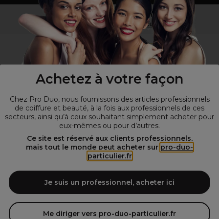
Vous n’êtes pas un professionnel ?
Visitez notre site pour
les particuliers
!
Achetez à votre façon
Chez Pro Duo, nous fournissons des articles professionnels
de coiffure et beauté, à la fois aux professionnels de ces
secteurs, ainsi qu’à ceux souhaitant simplement acheter pour
eux-mêmes ou pour d’autres.
© Tous droits réservés © Pro-Duo
2026
Ce site est réservé aux clients professionnels,
mais tout le monde peut acheter sur
pro-duo-
Spécialiste de la coiffure et de la beauté, nous vous proposons une
particulier.fr
large sélection de produits professionnels pour la coiffure et
l'esthétique autour d'un choix de grandes marques qui font de Pro-
Duo le fournisseur incontournable des salons de coiffure et instituts
Je suis un professionnel, acheter ici
de beauté! Notre gamme de produits s’adresse également à tous ceux
qui sont à la recherche de produits et d'accessoires de coiffure et de
matériel esthétique de qualité.
Me diriger vers pro-duo-particulier.fr