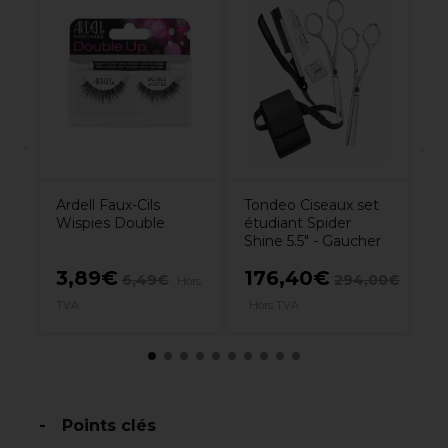
L'
ll
Di
To
a
Bl
Ardell Faux-Cils
Tondeo Ciseaux set
Wispies Double
étudiant Spider
Shine 5.5" - Gaucher
3,89€
176,40€
6,49€
294,00€
Hors
1
A
TVA
Hors TVA
Points clés