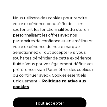
Profitez de 10 % de remise* sur votre première commande pro duo. Avec le code:
PRO10
Nous utilisons des cookies pour rendre
Se connecter
votre expérience beauté fluide — en
soutenant les fonctionnalités du site, en
Marques
Bons plans
Coiffure
Electro et Matériel
Equipem
personnalisant les offres avec nos
Livraison et délais
partenaires de confiance et en améliorant
lire la suite
votre expérience de notre marque.
Sélectionnez « Tout accepter » si vous
Saiza
souhaitez bénéficier de cette expérience
Saiza Jeu de ciseaux étudiant 5.5
fluide. Vous pouvez également définir vos
préférences via « Paramètres des cookies »
(
9
)
ou continuer avec « Cookies essentiels
42,27 €
uniquement ».
70,45 €
Hors TVA
Politique relative aux
(TARIF PROFESSIONNEL)
(
50,72 €
TVA incluse)
cookies
OFFRE
Tout accepter