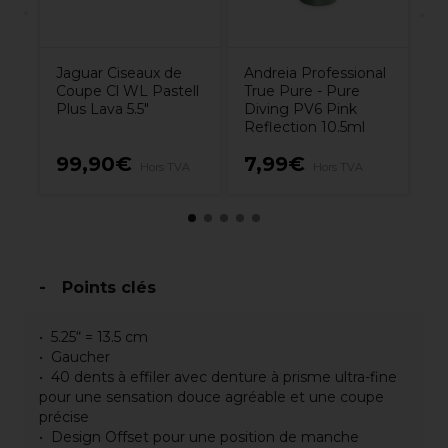
Jaguar Ciseaux de
Andreia Professional
Coupe Cl WL Pastell
True Pure - Pure
Plus Lava 5.5"
Diving PV6 Pink
Reflection 10.5ml
2
99,90€
7,99€
VA
Hors TVA
Hors TVA
TV
Points clés
5.25“ = 13.5 cm
Gaucher
40 dents à effiler avec denture à prisme ultra-fine
pour une sensation douce agréable et une coupe
précise
Design Offset pour une position de manche