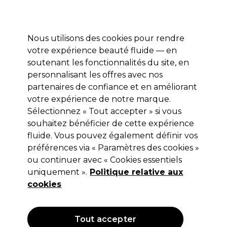
Profitez de 10 % de remise* sur votre première commande pro duo. Avec le code:
PRO10
Nous utilisons des cookies pour rendre
Se connecter
votre expérience beauté fluide — en
soutenant les fonctionnalités du site, en
Marques
Bons plans
Coiffure
Electro et Matériel
Equipem
personnalisant les offres avec nos
Livraison et délais
partenaires de confiance et en améliorant
lire la suite
votre expérience de notre marque.
Sélectionnez « Tout accepter » si vous
Jaguar
souhaitez bénéficier de cette expérience
Jaguar Ciseaux Sculpteur Off SL
fluide. Vous pouvez également définir vos
préférences via « Paramètres des cookies »
CJ40 Plus Effi Gaucher 5.25"
ou continuer avec « Cookies essentiels
(
0
)
uniquement ».
Politique relative aux
199,00 €
cookies
Hors TVA
(TARIF PROFESSIONNEL)
(
238,80 €
TVA incluse)
Tout accepter