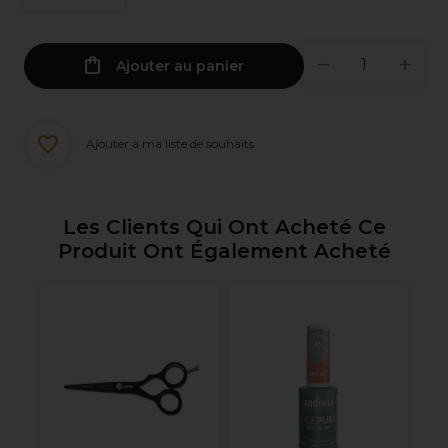
Ajouter au panier
Ajouter à ma liste de souhaits
Les Clients Qui Ont Acheté Ce
Produit Ont Également Acheté
Ja
5
Co
6.