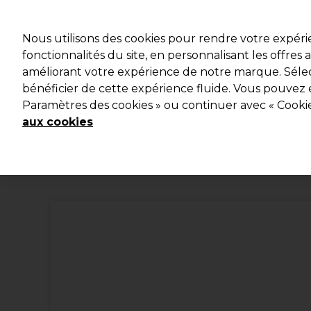
Profitez d
Nous utilisons des cookies pour rendre votre expér
fonctionnalités du site, en personnalisant les offres
améliorant votre expérience de notre marque. Sélec
Marques
Bons plans
Coiffure
Electro et Matériel
bénéficier de cette expérience fluide. Vous pouvez 
Paramètres des cookies » ou continuer avec « Cooki
Livraison et délais
lire la suite
aux cookies