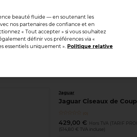
e 10 % de remise* sur votre première commande pro duo. Avec le c
ience beauté fluide — en soutenant les
 avec nos partenaires de confiance et en
Rechercher
tionnez « Tout accepter » si vous souhaitez
Equipement de salon
Beauté
Hommes
Inspirations
Les Pri
également définir vos préférences via «
es essentiels uniquement ».
Politique relative
Coiffure
Ciseaux de coiffure
Ciseaux de coupe
Jaguar
Jaguar Ciseaux de Coup
(
0
)
429,00 €
Hors TVA
(TARIF PR
(
514,80 €
TVA incluse)