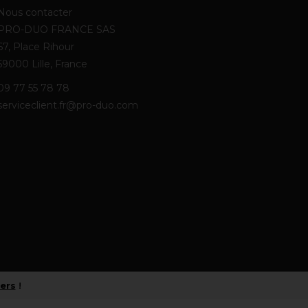
Nous contacter
PRO-DUO FRANCE SAS
67, Place Rihour
59000 Lille, France
09 77 55 78 78
serviceclient.fr@pro-duo.com
iers
!