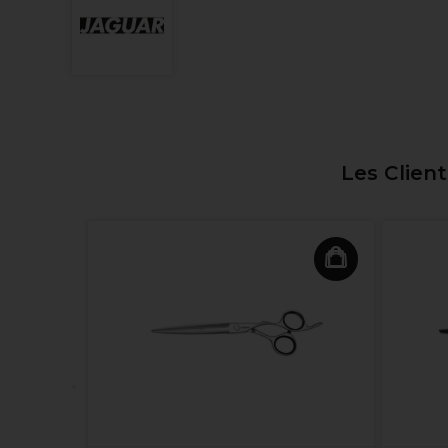
Les Clien
5