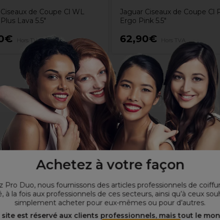
 Ciseaux de Coupe Cl WL
Jaguar Ciseaux de Coupe Cl 
 Plus Lava 5.5"
Ergo Pink 5.5"
90€
62,90€
Hors TVA
Hors TVA
savoir-faire de JAGUAR en matière de production
 de vie
Achetez à votre façon
nomique et un travail détendu
ail très détendue sans empreintes
 Pro Duo, nous fournissons des articles professionnels de coiffu
, à la fois aux professionnels de ces secteurs, ainsi qu’à ceux sou
simplement acheter pour eux-mêmes ou pour d’autres.
 site est réservé aux clients professionnels, mais tout le mo