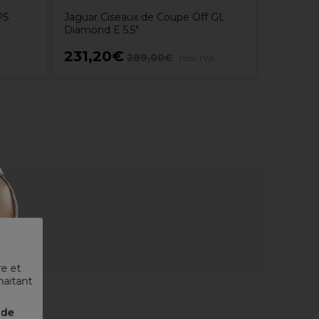
PS
Jaguar Ciseaux de Coupe Off GL
Diamond E 5.5"
231,20€
156,6
289,00€
Hors TVA
re et
haitant
nde