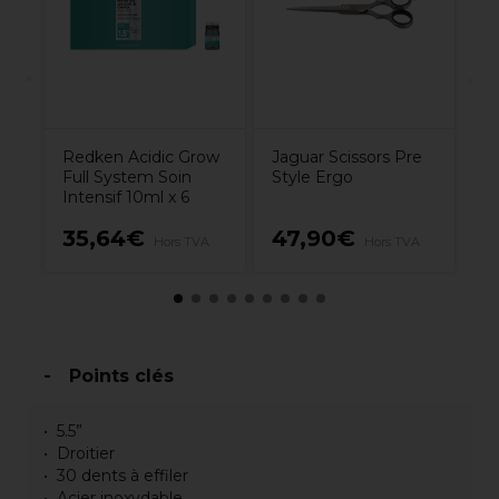
B
Redken Acidic Grow
Jaguar Scissors Pre
Full System Soin
Style Ergo
Intensif 10ml x 6
35,64€
47,90€
1
Hors TVA
Hors TVA
Points clés
5.5”
Droitier
30 dents à effiler
Acier inoxydable