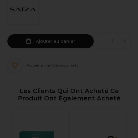
Ajouter au panier
Ajouter à ma liste de souhaits
Les Clients Qui Ont Acheté Ce
Produit Ont Également Acheté
An
a
Po
Po