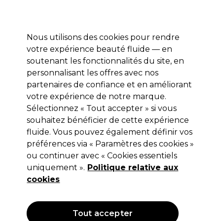
Profitez de 10 % de remise* sur votre première commande pro duo. Avec le code:
PRO10
Nous utilisons des cookies pour rendre
Se connecter
votre expérience beauté fluide — en
soutenant les fonctionnalités du site, en
Marques
Bons plans
Coiffure
Electro et Matériel
Equipem
personnalisant les offres avec nos
Livraison et délais
partenaires de confiance et en améliorant
lire la suite
votre expérience de notre marque.
Sélectionnez « Tout accepter » si vous
Saiza
souhaitez bénéficier de cette expérience
Saïza Ciseaux Sculpteur Offset Effi
fluide. Vous pouvez également définir vos
préférences via « Paramètres des cookies »
Cobra 5.5"
ou continuer avec « Cookies essentiels
(
2
)
uniquement ».
Politique relative aux
98,55 €
cookies
Hors TVA
(TARIF PROFESSIONNEL)
(
118,26 €
TVA incluse)
Tout accepter