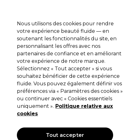
Profitez de 10 % de remise* sur votre première commande pro duo. Avec le code:
PRO10
Nous utilisons des cookies pour rendre
Se connecter
votre expérience beauté fluide — en
soutenant les fonctionnalités du site, en
Marques
Bons plans
Coiffure
Electro et Matériel
Equipem
personnalisant les offres avec nos
Livraison et délais
partenaires de confiance et en améliorant
lire la suite
votre expérience de notre marque.
XP200
Marques
Sélectionnez « Tout accepter » si vous
souhaitez bénéficier de cette expérience
XP200
fluide. Vous pouvez également définir vos
préférences via « Paramètres des cookies »
ou continuer avec « Cookies essentiels
uniquement ».
Politique relative aux
Filters
cookies
Trier par:
Pertinence
Tout accepter