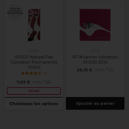
Plus de
couleurs
disponibles
XP200
XP200
XP200 Natural Flair
XP Nuancier coloration
Coloration Permanente
XP200 2016
100ml
20,15 €
Hors TVA
(
11
)
7,65 €
Hors TVA
OFFRE
Ajouter au panier
Choisissez les options