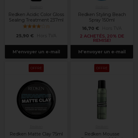
Redken
Redken
Redken Acidic Color Gloss
Redken Styling Beach
Sealing Treatment 237ml
Spray 150ml
(
1
)
16,70 €
Hors TVA
25,90 €
Hors TVA
2 ACHETÉS, 20% DE
REMISE!
M'envoyer un e-mail
M'envoyer un e-mail
OFFRE
OFFRE
Redken
Redken
Redken Matte Clay 75ml
Redken Mousse