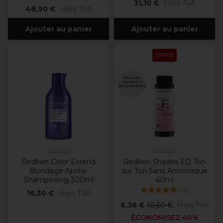
31,10 €
Hors TVA
48,90 €
Hors TVA
Ajouter au panier
Ajouter au panier
OFFRE
Plus de
couleurs
disponibles
Redken
Redken
Redken Color Extend
Redken Shades EQ Ton
Blondage Après-
sur Ton Sans Amoniaque
Shampooing 300ml
60ml
(
23
)
16,30 €
Hors TVA
6,36 €
10,60 €
Hors TVA
ÉCONOMISEZ 40%