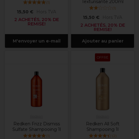
Texturisante 200ml
(
1
)
(
1
)
15,50 €
Hors TVA
15,50 €
Hors TVA
2 ACHETÉS, 20% DE
REMISE!
2 ACHETÉS, 20% DE
REMISE!
M'envoyer un e-mail
Ajouter au panier
OFFRE
Redken
Redken
Redken Frizz Dismiss
Redken All Soft
Sulfate Shampooing 1l
Shampooing 1l
(
1
)
(
2
)