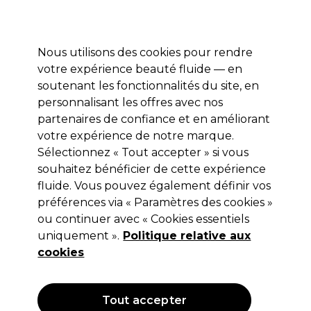
Profitez de 10 % de remise* sur votre première commande pro duo. Avec le code:
PRO10
Nous utilisons des cookies pour rendre
Se connecter
votre expérience beauté fluide — en
soutenant les fonctionnalités du site, en
Marques
Bons plans
Coiffure
Electro et Matériel
Equipem
personnalisant les offres avec nos
partenaires de confiance et en améliorant
votre expérience de notre marque.
Redken
Marques
Sélectionnez « Tout accepter » si vous
souhaitez bénéficier de cette expérience
Redken
fluide. Vous pouvez également définir vos
préférences via « Paramètres des cookies »
ou continuer avec « Cookies essentiels
Découvrez notre gamme de produits Redken comprenant
uniquement ».
Politique relative aux
un large éventail de
soins capillaires et de coiffage
:
shampooings, après-shampooings, colorations capillaires
Lire la suite
cookies
Redken et bien plus. Cette gamme de soins capillaires,
primée à de nombreuses reprises, est spécialisée dans la
correction de couleur et dans la réparation des cheveux
fortement abîmés. Elle propose des soins de coloration
Tout accepter