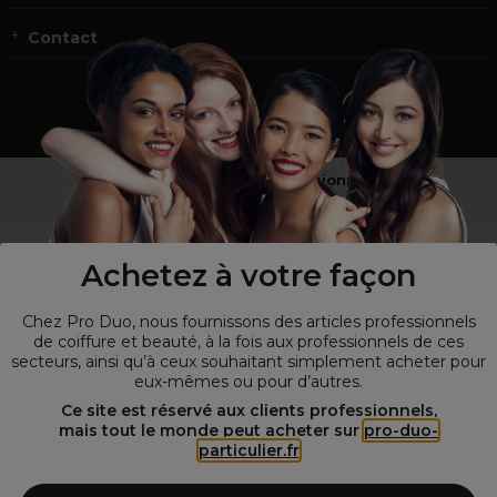
Contact
Vous n’êtes pas un professionnel ?
Visitez notre site pour
les particuliers
!
Achetez à votre façon
Chez Pro Duo, nous fournissons des articles professionnels
de coiffure et beauté, à la fois aux professionnels de ces
secteurs, ainsi qu’à ceux souhaitant simplement acheter pour
eux-mêmes ou pour d’autres.
Ce site est réservé aux clients professionnels,
mais tout le monde peut acheter sur
pro-duo-
particulier.fr
© Tous droits réservés © Pro-Duo
2026
Spécialiste de la coiffure et de la beauté, nous vous proposons une