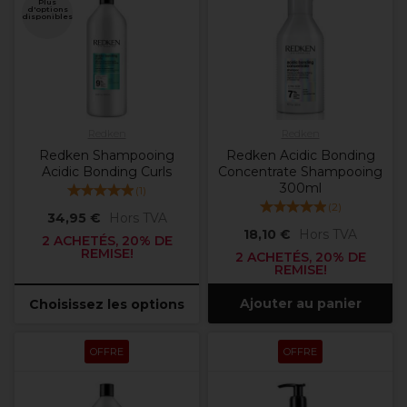
Plus
d'options
disponibles
Redken
Redken
Redken Shampooing
Redken Acidic Bonding
Acidic Bonding Curls
Concentrate Shampooing
300ml
(
1
)
(
2
)
34,95 €
Hors TVA
18,10 €
Hors TVA
2 ACHETÉS, 20% DE
REMISE!
2 ACHETÉS, 20% DE
REMISE!
Ajouter au panier
Choisissez les options
OFFRE
OFFRE