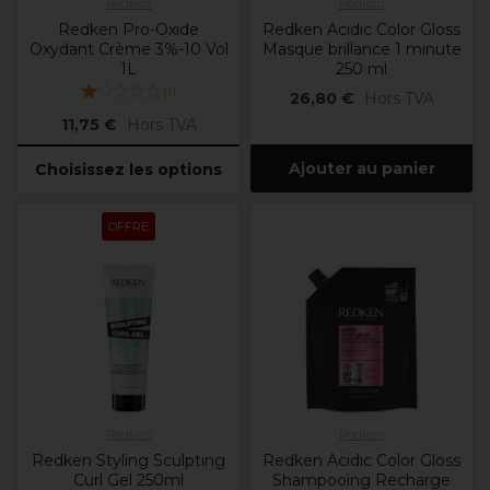
Redken
Redken
Redken Pro-Oxide
Redken Acidic Color Gloss
Oxydant Crème 3%-10 Vol
Masque brillance 1 minute
1L
250 ml
(
1
)
26,80 €
Hors TVA
11,75 €
Hors TVA
Ajouter au panier
Choisissez les options
OFFRE
Redken
Redken
Redken Styling Sculpting
Redken Acidic Color Gloss
Curl Gel 250ml
Shampooing Recharge