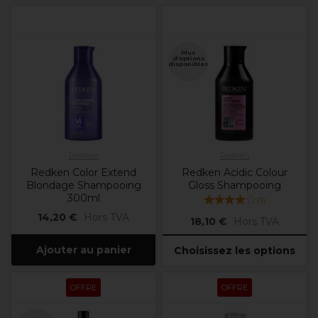
Plus
d'options
disponibles
Redken
Redken
Redken Color Extend
Redken Acidic Colour
Blondage Shampooing
Gloss Shampooing
300ml
(
1
)
14,20 €
Hors TVA
18,10 €
Hors TVA
Ajouter au panier
Choisissez les options
OFFRE
OFFRE